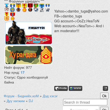
*** Форумын удирдагч ***
Yahoo=>dambo_tugs@yahoo.com
FB=>dambo_tugs
GG account=>OoZz.HeaToN
Web account=>NeaTon=> And i
am moderator!!!
Нийт форум:
977
Нэр хүнд:
17
Статус:
Одоо холбогдоогүй
байна
Форум - Биднийх.коМ
»
Дэд хэсэг
»
Дуу хөгжим
»
DJ