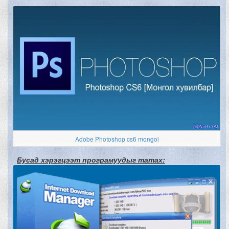
Adobe Photoshop cs6 mongol
Бусад хэрэгцээт програмуудыг татах: