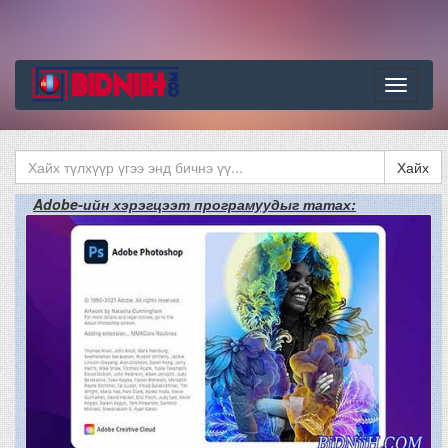
Цэс
Хайх
Adobe-ийн хэрэгцээт програмуудыг татах: