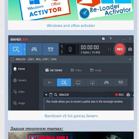
Windows and office activator
Bandicam v5 full дэлгэц бичигч
Зарим тоглоом татах: