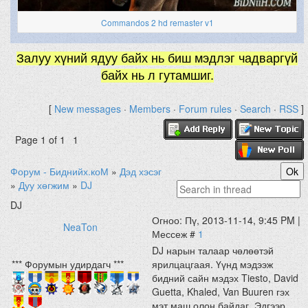
Commandos 2 hd remaster v1
Залуу хүний ядуу байх нь биш мэдлэг чадваргүй
байх нь л гутамшиг.
[
New messages
·
Members
·
Forum rules
·
Search
·
RSS
]
Page
1
of
1
1
Форум - Биднийх.коМ
»
Дэд хэсэг
»
Дуу хөгжим
»
DJ
DJ
Огноо: Пү, 2013-11-14, 9:45 PM |
NeaTon
Мессеж #
1
DJ нарын талаар чөлөөтэй
*** Форумын удирдагч ***
ярилцацгаая. Үүнд мэдээж
бидний сайн мэдэх Tiesto, David
Guetta, Khaled, Van Buuren гэх
мэт маш олон байдаг. Эдгээр