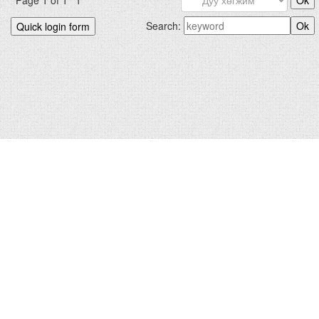
Page
1
of
1
1
Search:
БИДНИЙХ.КОМ © 2012-2026
Hosted by
uCoz
|
Санал хүсэлт
Зохиогчийн эрх хуулиар хамгаалагдсан. Сайтад тавигдсан
мэдээлэл, материалыг ашигласан тохиолдолд сайтын нэрийг