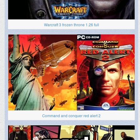
Warcraft 3 frozen throne 1.26 full
Command and conquer red alert 2