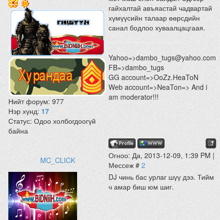
гайхалтай авъяастай чадвартай
хүмүүсийн талаар өөрсдийн
санал бодлоо хуваалцацгаая.
Yahoo=>dambo_tugs@yahoo.com
FB=>dambo_tugs
GG account=>OoZz.HeaToN
Web account=>NeaTon=> And i
am moderator!!!
Нийт форум:
977
Нэр хүнд:
17
Статус:
Одоо холбогдоогүй
байна
Огноо: Да, 2013-12-09, 1:39 PM |
MC_CLICK
Мессеж #
2
DJ чинь бас урлаг шүү дээ. Тийм
ч амар биш юм шиг.