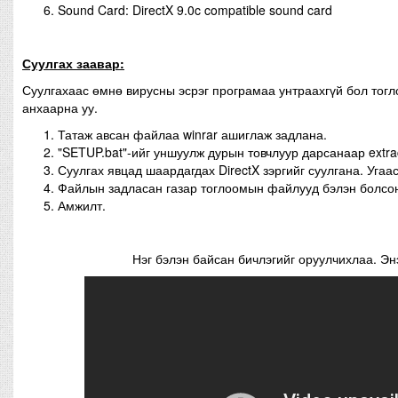
Sound Card: DirectX 9.0c compatible sound card
Суулгах заавар:
Суулгахаас өмнө вирусны эсрэг програмаа унтраахгүй бол тог
анхаарна уу.
Татаж авсан файлаа winrar ашиглаж задлана.
"SETUP.bat"-ийг уншуулж дурын товчлуур дарсанаар extrac
Суулгах явцад шаардагдах DirectX зэргийг суулгана. Угаа
Файлын задласан газар тоглоомын файлууд бэлэн болсо
Амжилт.
Нэг бэлэн байсан бичлэгийг оруулчихлаа. Эн