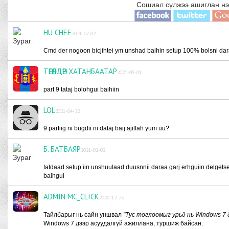
Сошиал сүлжээ ашиглан нэ
HU CHEE
2021-07-02
Cmd der nogoon bicjihtei ym unshad baihin setup 100% bolsni da
ТӨГӨЛДӨР ХАТАНБААТАР
2021-05-01
part 9 tataj bolohgui baihiin
LOL
2021-04-22
9 partiig ni bugdii ni dataj baij ajillah yum uu?
Б. БАТБАЯР
2021-02-02
tatdaad setup iin unshuulaad duusnnii daraa garj erhguiin delget
baihgui
ADMIN MC_CLICK
2020-12-25
Тайлбарыг нь сайн уншвал
"Тус тоглоомыг урьд нь Windows 7 
Windows 7 дээр асуудалгүй ажиллана, туршиж байсан.