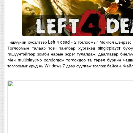
Гишүүний хүсэлтээр Left 4 dead - 2 тоглоомыг Монгол шэйрээс 
Тоглоомын талаар товч тайлбар хүргэхэд singleplayer буюу
гишүүнтэйгээр зомби нарын эсрэг тулалдаж, даалгавар биелү
Мөн multiplayer-р холбогдож тоглохдоо та төрөл бүрийн чад
тоглоомыг урьд нь Windows 7 дээр суулгаж тоглож байсан. Файл