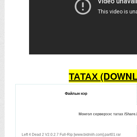
ТАТАХ (DOWN
Файлын нэр
Монгол серверээс татах /Share.
Left 4 Dead 2 V2.0.2.7 Full-Rip [www.bidniih.com].part01.rar