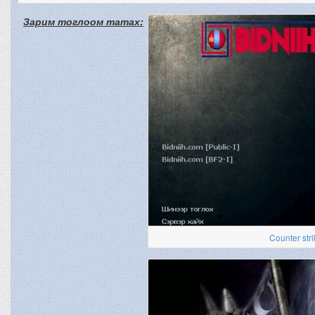
Зарим тоглоом татах:
Counter stri