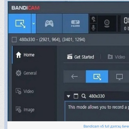
Bandicam v5 full дэлгэц бич