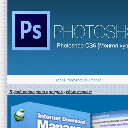
Adobe Photoshop cs6 mongol
Бусад хэрэгцээт програмуудыг татах: