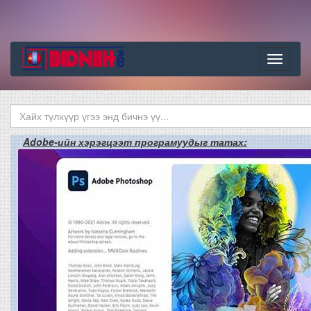
Цэс
Adobe-ийн хэрэгцээт програмуудыг татах: