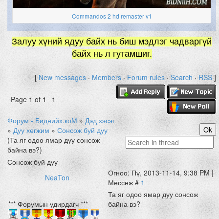
Commandos 2 hd remaster v1
Залуу хүний ядуу байх нь биш мэдлэг чадваргүй
байх нь л гутамшиг.
[
New messages
·
Members
·
Forum rules
·
Search
·
RSS
]
Page
1
of
1
1
Форум - Биднийх.коМ
»
Дэд хэсэг
»
Дуу хөгжим
»
Сонсож буй дуу
(Та яг одоо ямар дуу сонсож
байна вэ?)
Сонсож буй дуу
Огноо: Пү, 2013-11-14, 9:38 PM |
NeaTon
Мессеж #
1
Та яг одоо ямар дуу сонсож
*** Форумын удирдагч ***
байна вэ?