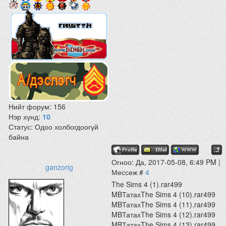
Нийт форум:
156
Нэр хүнд:
10
Статус:
Одоо холбогдоогүй
байна
Огноо: Да, 2017-05-08, 6:49 PM |
ganzorig
Мессеж #
4
The Sims 4 (1).rar499
MBТатахThe Sims 4 (10).rar499
MBТатахThe Sims 4 (11).rar499
MBТатахThe Sims 4 (12).rar499
MBТатахThe Sims 4 (13).rar499