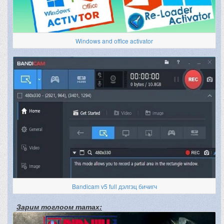
Windows and office activator
Bandicam v5 full дэлгэц бичигч
Зарим тоглоом татах: