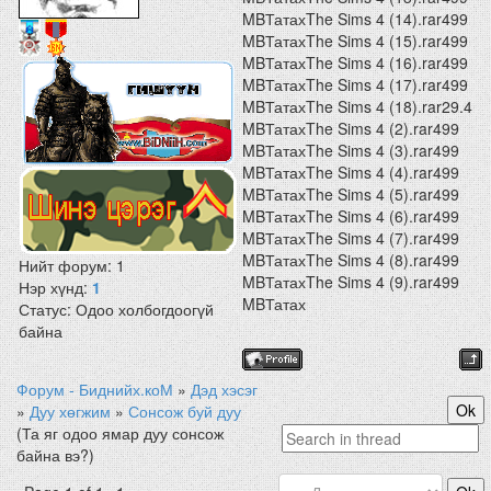
MBТатахThe Sims 4 (14).rar499
MBТатахThe Sims 4 (15).rar499
MBТатахThe Sims 4 (16).rar499
MBТатахThe Sims 4 (17).rar499
MBТатахThe Sims 4 (18).rar29.4
MBТатахThe Sims 4 (2).rar499
MBТатахThe Sims 4 (3).rar499
MBТатахThe Sims 4 (4).rar499
MBТатахThe Sims 4 (5).rar499
MBТатахThe Sims 4 (6).rar499
MBТатахThe Sims 4 (7).rar499
MBТатахThe Sims 4 (8).rar499
Нийт форум:
1
MBТатахThe Sims 4 (9).rar499
Нэр хүнд:
1
MBТатах
Статус:
Одоо холбогдоогүй
байна
Форум - Биднийх.коМ
»
Дэд хэсэг
»
Дуу хөгжим
»
Сонсож буй дуу
(Та яг одоо ямар дуу сонсож
байна вэ?)