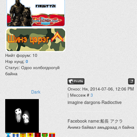
Нийт форум:
10
Нэр хүнд:
0
Статус:
Одоо холбогдоогүй
байна
Огноо: Ня, 2014-07-06, 12:06 PM
Dark
| Мессеж #
3
imagine dargons-Radioctive
Facebook name:船長 アクラ
Анимэ байвал амьдраад л байна