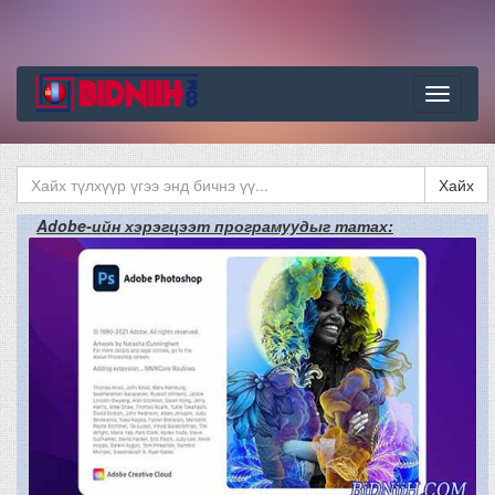
Цэс
Хайх
Adobe-ийн хэрэгцээт програмуудыг татах: