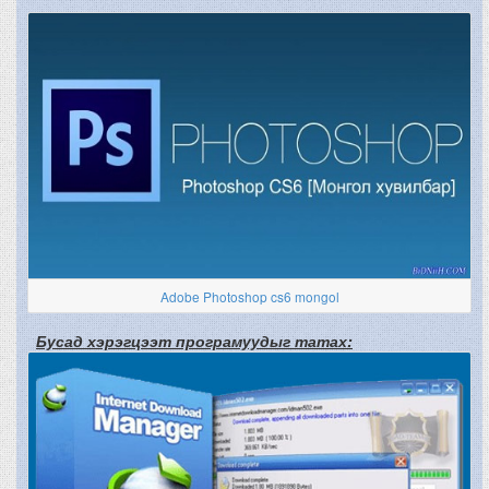
Adobe Photoshop cs6 mongol
Бусад хэрэгцээт програмуудыг татах: