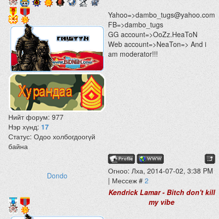
Yahoo=>dambo_tugs@yahoo.com
FB=>dambo_tugs
GG account=>OoZz.HeaToN
Web account=>NeaTon=> And i
am moderator!!!
Нийт форум:
977
Нэр хүнд:
17
Статус:
Одоо холбогдоогүй
байна
Огноо: Лха, 2014-07-02, 3:38 PM
Dondo
| Мессеж #
2
Kendrick Lamar - Bitch don't kill
my vibe