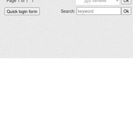
Page
1
of
1
1
Search:
БИДНИЙХ.КОМ © 2012-2026
Hosted by
uCoz
|
Санал хүсэлт
Зохиогчийн эрх хуулиар хамгаалагдсан. Сайтад тавигдсан
мэдээлэл, материалыг ашигласан тохиолдолд сайтын нэрийг