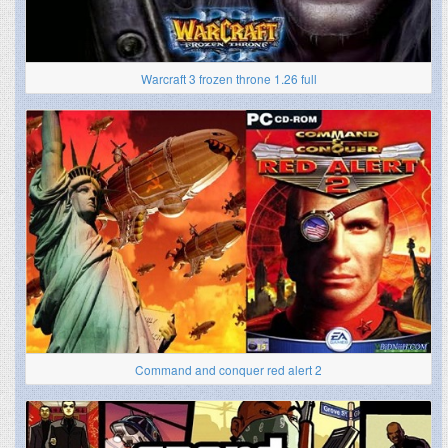
Warcraft 3 frozen throne 1.26 full
Command and conquer red alert 2