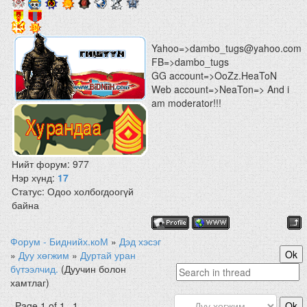
Yahoo=>dambo_tugs@yahoo.com
FB=>dambo_tugs
GG account=>OoZz.HeaToN
Web account=>NeaTon=> And i
am moderator!!!
Нийт форум:
977
Нэр хүнд:
17
Статус:
Одоо холбогдоогүй
байна
Форум - Биднийх.коМ
»
Дэд хэсэг
»
Дуу хөгжим
»
Дуртай уран
бүтээлчид.
(Дуучин болон
хамтлаг)
Page
1
of
1
1