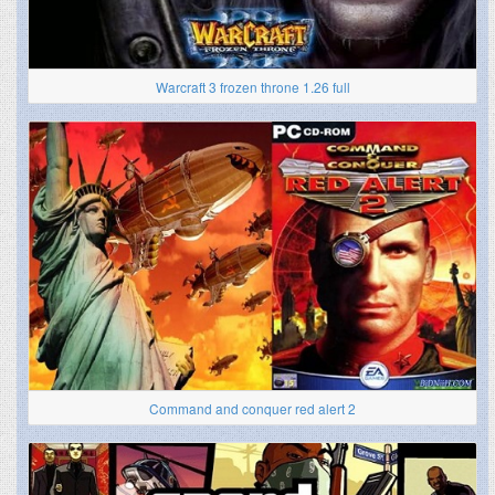
Warcraft 3 frozen throne 1.26 full
Command and conquer red alert 2