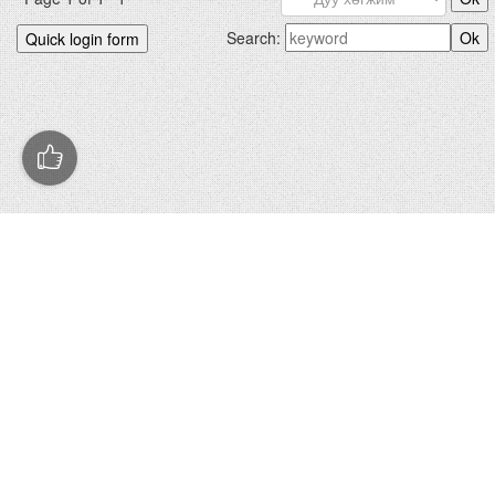
Search:
БИДНИЙХ.КОМ © 2012-2026
Hosted by
uCoz
|
Санал хүсэлт
Зохиогчийн эрх хуулиар хамгаалагдсан. Сайтад тавигдсан
мэдээлэл, материалыг ашигласан тохиолдолд сайтын нэрийг