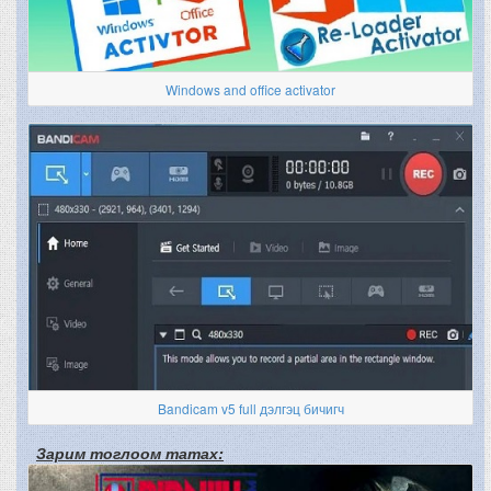
Windows and office activator
Bandicam v5 full дэлгэц бичигч
Зарим тоглоом татах: