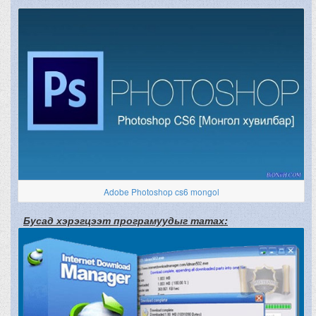
Adobe Photoshop cs6 mongol
Бусад хэрэгцээт програмуудыг татах: