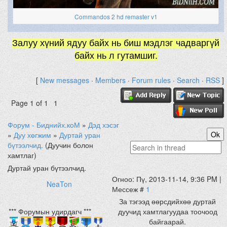
Commandos 2 hd remaster v1
Залуу хүний ядуу байх нь биш мэдлэг чадваргүй
байх нь л гутамшиг.
[
New messages
·
Members
·
Forum rules
·
Search
·
RSS
]
Page
1
of
1
1
Форум - Биднийх.коМ
»
Дэд хэсэг
»
Дуу хөгжим
»
Дуртай уран
бүтээлчид.
(Дуучин болон
хамтлаг)
Дуртай уран бүтээлчид.
Огноо: Пү, 2013-11-14, 9:36 PM |
NeaTon
Мессеж #
1
За тэгээд өөрсдийхөө дуртай
*** Форумын удирдагч ***
дуучид хамтлагуудаа тоочоод
байгаарай.