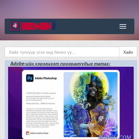
Цэс
Хайх
Adobe-ийн хэрэгцээт програмуудыг татах: