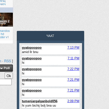
лгэц
чигч
mandos
 hd
ЧААТ
ster v1
h
·
RSS
]