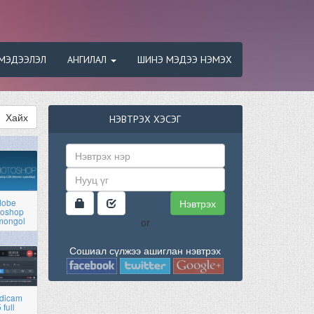
МЭДЭЭЛЭЛ
АНГИЛАЛ
ШИНЭ МЭДЭЭ НЭМЭХ
Хайх
НЭВТРЭХ ХЭСЭГ
Нэвтрэх
dobe
toshop
mongol
or
Сошиал сүлжээ ашиглан нэвтрэх
dicam
 full