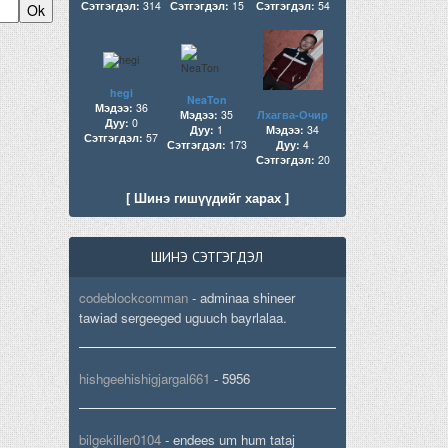
Сэтгэгдэл:
314
Сэтгэгдэл:
15
Сэтгэгдэл:
54
hegi
NeaTon
Мэдээ:
36
Мэдээ:
35
Лхагва-Очир
Дуу:
0
Дуу:
1
Мэдээ:
34
Сэтгэгдэл:
57
Сэтгэгдэл:
173
Дуу:
4
Сэтгэгдэл:
20
[ Шинэ гишүүдийг харах ]
ШИНЭ СЭТГЭГДЭЛ
codeblockcomman
-
adminaa shineer
tawiad sergeeged uguuch bayrlalaa.
hishgeehishigjargal661
-
5956
bilgekiller0104
-
endees um hum tataj