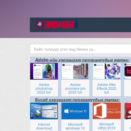
Adobe-ийн хэрэгцээт програмуудыг татах:
Adobe
Adobe
Adobe After
photoshop
premiere pro
Effects 2022
2022 full
2022 full
full
Бусад хэрэгцээт програмуудыг татах:
Microsoft
Internet
Microsoft
office 2019
download
windows 10