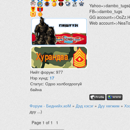
Yahoo=>dambo_tugs
FB=>dambo_tugs
GG account=>OoZz.
Web account=>NeaTon
Нийт форум:
977
Нэр хүнд:
17
Статус:
Одоо холбогдоогүй
байна
Форум - Биднийх.коМ
»
Дэд хэсэг
»
Дуу хөгжим
»
Хэ
дуу ...)
Page
1
of
1
1