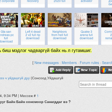
2 corporate
recovery
2020 full
activator
дэ
би
Gta san
Left 4 dead
Neighbors
Quake 3
Com
ndreas pc
2 v2 full rip
from hell full
arena full
2
full
download
download
download
rema
download
ь биш мэдлэг чадваргүй байх нь л гутамшиг.
[
New messages
·
Members
·
Forum rules
·
Searc
зээ ч уйдашгүй дуу
(Сонсоод Уйдашгүй
4, 9:34 PM | Мессеж #
1
ууг Байн Байн сонсмоор Санагддаг вэ ?