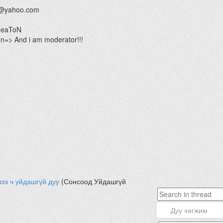
@yahoo.com
HeaToN
=> And i am moderator!!!
зээ ч уйдашгүй дуу
(Сонсоод Уйдашгүй