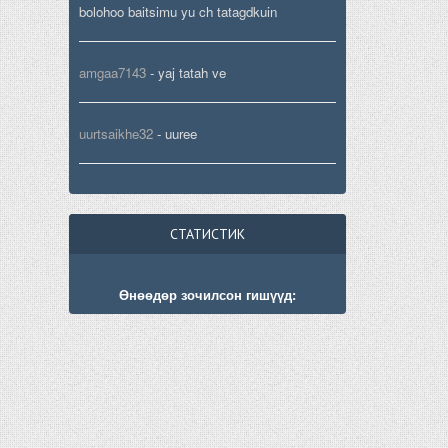
bolohoo baitsimu yu ch tatagdkuin
amgaa7143
-
yaj tatah ve
uurtsaikhe32
-
uuree
СТАТИСТИК
Өнөөдөр зочилсон гишүүд: