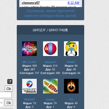
Уучлаарай, зөвхөн бүртгэлтэй
хэрэглэгч сэтгэгдэл бичих эрхтэй.
ШИЛДЭГ / ШИНЭ ГИШҮҮД
MC_CLICK
-SerpenT-
APABT
Мэдээ:
929
Мэдээ:
214
Мэдээ:
84
Дуу:
667
Дуу:
32
Дуу:
45
Сэтгэгдэл:
747
Сэтгэгдэл:
390
Сэтгэгдэл:
44
DESANT
Dawka
TG
Мэдээ:
73
Мэдээ:
70
Мэдээ:
40
Дуу:
0
Дуу:
1
Дуу:
0