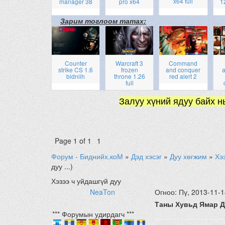
x64 full
manager 38
pro x64
1
Зарим тоглоом татах:
Counter
Warcraft 3
Command
strike CS 1.6
frozen
and conquer
a
bidniih
throne 1.26
red alert 2
full
Залуу хүний ядуу байх н
Page
1
of
1
1
Форум - Биднийх.коМ
»
Дэд хэсэг
»
Дуу хөгжим
»
Хэ
дуу ...)
Хэзээ ч уйдашгүй дуу
NeaTon
Огноо: Пү, 2013-11-1
Таны Хувьд Ямар Д
*** Форумын удирдагч ***