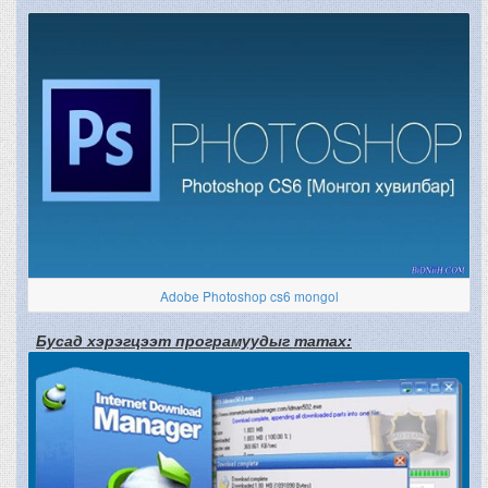
Adobe Photoshop cs6 mongol
Бусад хэрэгцээт програмуудыг татах: