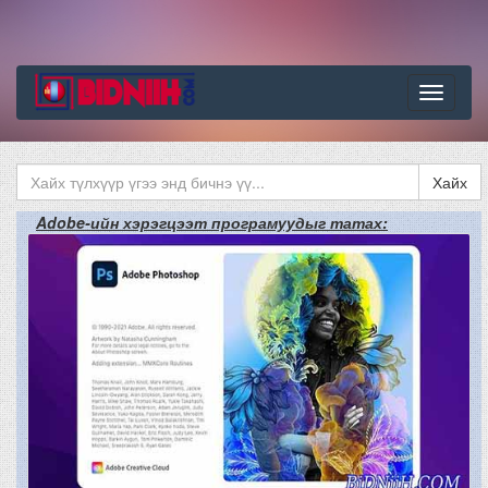
Цэс
Хайх
Adobe-ийн хэрэгцээт програмуудыг татах: