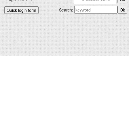
Search:
БИДНИЙХ.КОМ © 2012-2026
Hosted by
uCoz
|
Санал хүсэлт
Зохиогчийн эрх хуулиар хамгаалагдсан. Сайтад тавигдсан
мэдээлэл, материалыг ашигласан тохиолдолд сайтын нэрийг