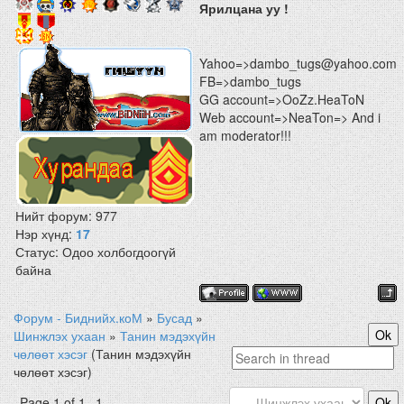
Ярилцана уу !
Yahoo=>dambo_tugs@yahoo.com
FB=>dambo_tugs
GG account=>OoZz.HeaToN
Web account=>NeaTon=> And i
am moderator!!!
Нийт форум:
977
Нэр хүнд:
17
Статус:
Одоо холбогдоогүй
байна
Форум - Биднийх.коМ
»
Бусад
»
Шинжлэх ухаан
»
Танин мэдэхүйн
чөлөөт хэсэг
(Танин мэдэхүйн
чөлөөт хэсэг)
Page
1
of
1
1