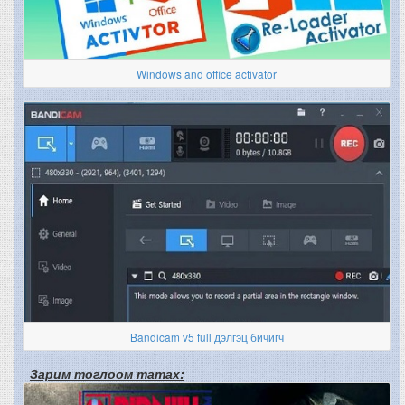
Windows and office activator
Bandicam v5 full дэлгэц бичигч
Зарим тоглоом татах: