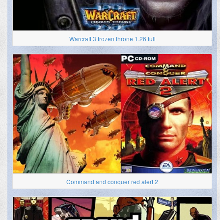
Warcraft 3 frozen throne 1.26 full
Command and conquer red alert 2