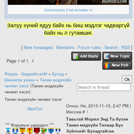
Commandos 2 hd remaster v1
Залуу хүний ядуу байх нь биш мэдлэг чадваргүй
байх нь л гутамшиг.
[
New messages
·
Members
·
Forum rules
·
Search
·
RSS
]
Page
1
of
1
1
Форум - Биднийх.коМ
»
Бусад
»
Шинжлэх ухаан
»
Танин мэдэхүйн
чөлөөт хэсэг
(Танин мэдэхүйн
чөлөөт хэсэг)
Танин мэдэхүйн чөлөөт хэсэг
Огноо: Ня, 2013-11-10, 2:47 PM |
NeaTon
Мессеж #
1
Тавьтай Морил Энд Та бүхэн
*** Форумын удирдагч ***
Танин мэдхүйн Талаар Бүх
Зүйлсийг Бусадтайгаа