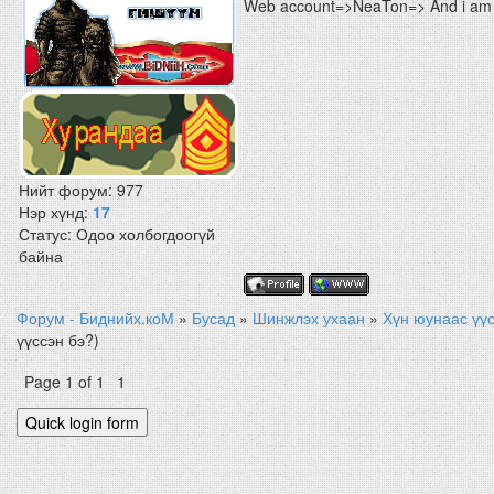
Web account=>NeaTon=> And i am 
Нийт форум:
977
Нэр хүнд:
17
Статус:
Одоо холбогдоогүй
байна
Форум - Биднийх.коМ
»
Бусад
»
Шинжлэх ухаан
»
Хүн юунаас үүс
үүссэн бэ?)
Page
1
of
1
1