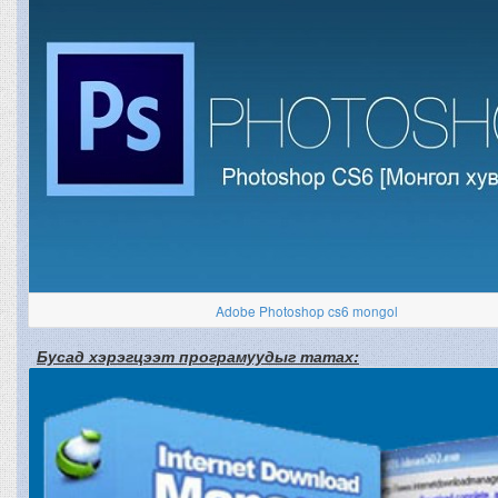
Adobe Photoshop cs6 mongol
Бусад хэрэгцээт програмуудыг татах: