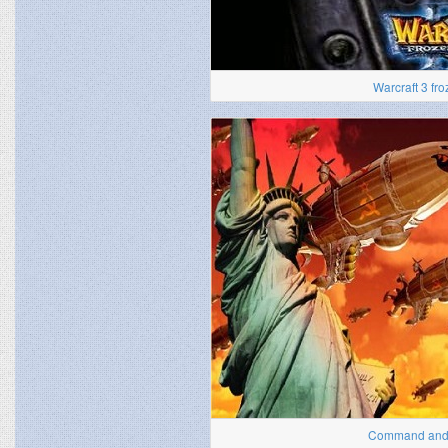
Warcraft 3 fro
Command and c