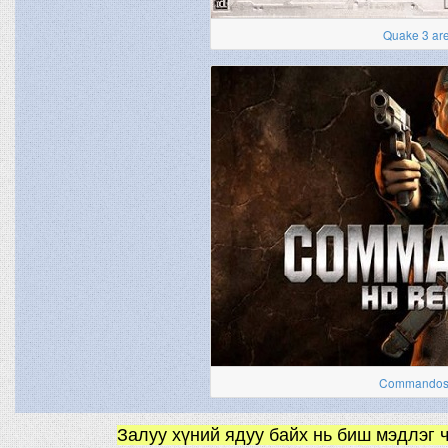
Quake 3 are
Commandos 
Залуу хүний ядуу байх нь биш мэдлэг ч