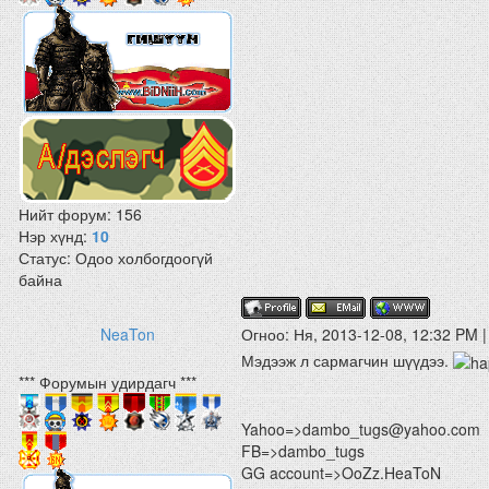
Нийт форум:
156
Нэр хүнд:
10
Статус:
Одоо холбогдоогүй
байна
NeaTon
Огноо: Ня, 2013-12-08, 12:32 PM 
Мэдээж л сармагчин шүүдээ.
*** Форумын удирдагч ***
Yahoo=>dambo_tugs@yahoo.com
FB=>dambo_tugs
GG account=>OoZz.HeaToN