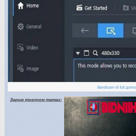
Bandicam v5 full дэлгэ
Зарим тоглоом татах: