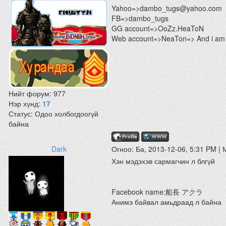
Yahoo=>dambo_tugs@yahoo.com
FB=>dambo_tugs
GG account=>OoZz.HeaToN
Web account=>NeaTon=> And i am 
Нийт форум:
977
Нэр хүнд:
17
Статус:
Одоо холбогдоогүй
байна
Dark
Огноо: Ба, 2013-12-06, 5:31 PM |
Хэн мэдэхэв сармагчин л блгүй
Facebook name:船長 アクラ
Анимэ байвал амьдраад л байна