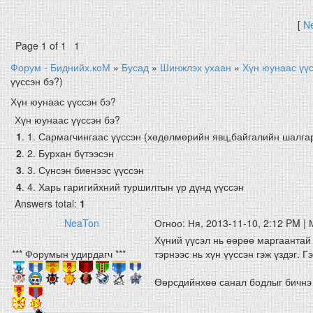
[
N
Page
1
of
1
1
Форум - Биднийх.коМ
»
Бусад
»
Шинжлэх ухаан
»
Хүн юунаас үүс
үүссэн бэ?)
Хүн юунаас үүссэн бэ?
Хүн юунаас үүссэн бэ?
1
.
1. Сармагчингаас үүссэн (хөдөлмөрийн явц,байгалийн шалга
2
.
2. Бурхан бүтээсэн
3
.
3. Сүнсэн биенээс үүссэн
4
.
4. Харь гаригийхний туршилтын үр дүнд үүссэн
Answers total:
1
NeaTon
Огноо: Ня, 2013-11-10, 2:12 PM |
Хүний үүсэл нь өөрөө маргаантай
*** Форумын удирдагч ***
тэрнээс нь хүн үүссэн гэж үздэг. Г
Өөрсдийнхөө санал бодлыг бичнэ ү