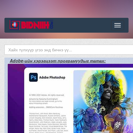
Цэс
Adobe-ийн хэрэгцээт програмуудыг татах: