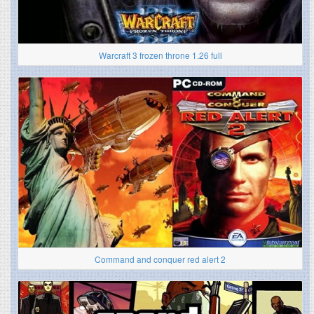
Warcraft 3 frozen throne 1.26 full
Command and conquer red alert 2