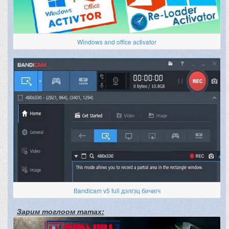
Windows and office activator
Bandicam v5 full дэлгэц бичигч
Зарим тоглоом татах: