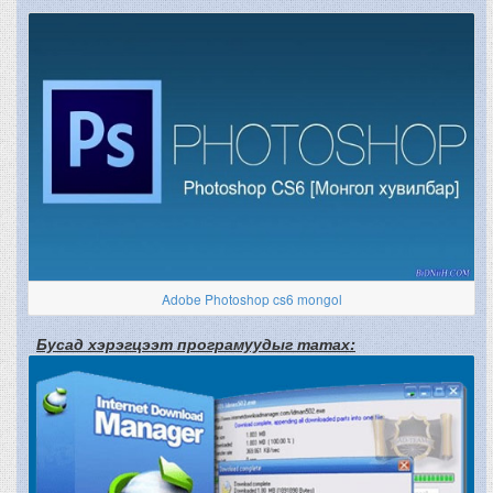
Adobe Photoshop cs6 mongol
Бусад хэрэгцээт програмуудыг татах: