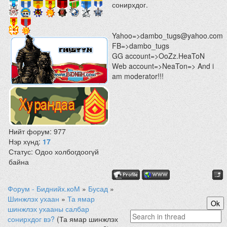
сонирхдог.
Yahoo=>dambo_tugs@yahoo.com
FB=>dambo_tugs
GG account=>OoZz.HeaToN
Web account=>NeaTon=> And i
am moderator!!!
Нийт форум:
977
Нэр хүнд:
17
Статус:
Одоо холбогдоогүй
байна
Форум - Биднийх.коМ
»
Бусад
»
Шинжлэх ухаан
»
Та ямар
шинжлэх ухааны салбар
сонирхдог вэ?
(Та ямар шинжлэх