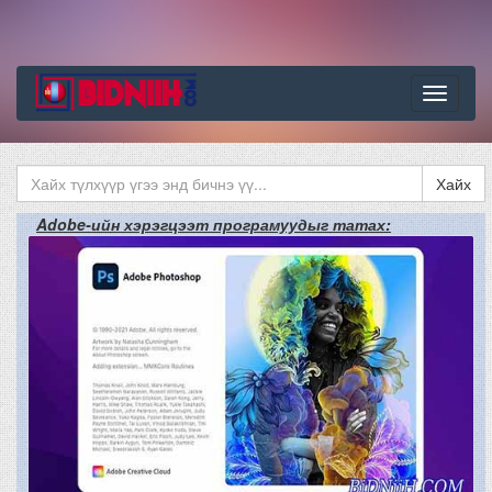
Цэс
Хайх
Adobe-ийн хэрэгцээт програмуудыг татах: