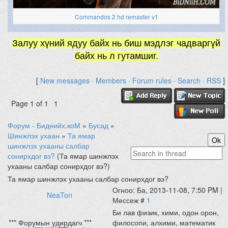
Commandos 2 hd remaster v1
Залуу хүний ядуу байх нь биш мэдлэг чадваргүй
байх нь л гутамшиг.
[
New messages
·
Members
·
Forum rules
·
Search
·
RSS
]
Page
1
of
1
1
Форум - Биднийх.коМ
»
Бусад
»
Шинжлэх ухаан
»
Та ямар
шинжлэх ухааны салбар
сонирхдог вэ?
(Та ямар шинжлэх
ухааны салбар сонирхдог вэ?)
Та ямар шинжлэх ухааны салбар сонирхдог вэ?
Огноо: Ба, 2013-11-08, 7:50 PM |
NeaTon
Мессеж #
1
Би лав физик, хими, одон орон,
*** Форумын удирдагч ***
филосопи, алхими, математик