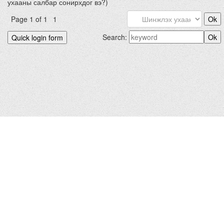
ухааны салбар сонирхдог вэ?)
Page
1
of
1
1
Search:
БИДНИЙХ.КОМ © 2012-2026
Hosted by
uCoz
|
Санал хүсэлт