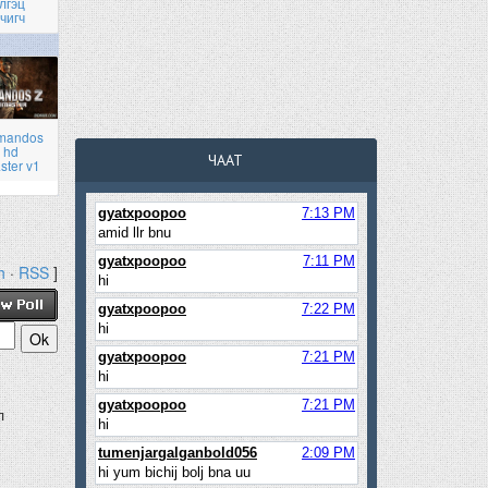
лгэц
чигч
mandos
 hd
ЧААТ
ster v1
h
·
RSS
]
л