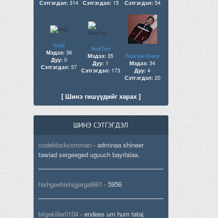
Сэтгэгдэл:
314
Сэтгэгдэл:
15
Сэтгэгдэл:
54
hegi
NeaTon
Мэдээ:
36
Мэдээ:
35
Лхагва-Очир
Дуу:
0
Дуу:
1
Мэдээ:
34
Сэтгэгдэл:
57
Сэтгэгдэл:
173
Дуу:
4
Сэтгэгдэл:
20
[ Шинэ гишүүдийг харах ]
ШИНЭ СЭТГЭГДЭЛ
codeblockcomman
-
adminaa shineer
tawiad sergeeged uguuch bayrlalaa.
hishgeehishigjargal661
-
5956
bilgekiller0104
-
endees um hum tataj