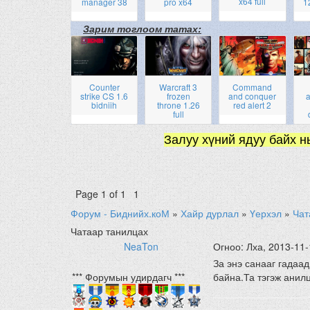
x64 full
manager 38
pro x64
1
Зарим тоглоом татах:
Counter
Warcraft 3
Command
strike CS 1.6
frozen
and conquer
a
bidniih
throne 1.26
red alert 2
full
Залуу хүний ядуу байх н
Page
1
of
1
1
Форум - Биднийх.коМ
»
Хайр дурлал
»
Үерхэл
»
Чат
Чатаар танилцах
NeaTon
Огноо: Лха, 2013-11-
За энэ санааг гадаа
*** Форумын удирдагч ***
байна.Та тэгэж анил