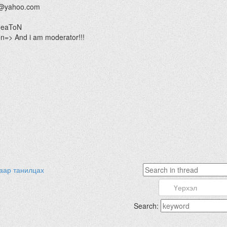
@yahoo.com
HeaToN
=> And i am moderator!!!
аар танилцах
Search: