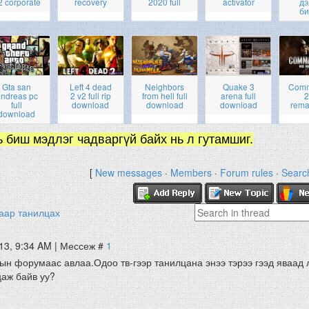
2 corporate
recovery
2020 full
activator
дэ
би
Gta san
Left 4 dead
Neighbors
Quake 3
Com
ndreas pc
2 v2 full rip
from hell full
arena full
2
full
download
download
download
rema
download
ь биш мэдлэг чадваргүй байх нь л гутамшиг.
[
New messages
·
Members
·
Forum rules
·
Searc
аар танилцах
13, 9:34 AM | Мессеж #
1
дын форумаас авлаа.Одоо тв-гээр танилцана энээ тэрээ гээд яваад 
цаж байв уу?