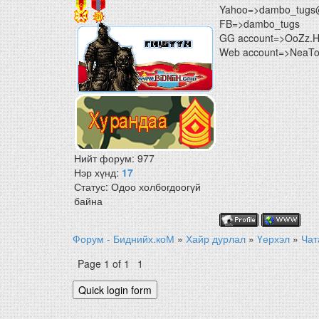
Yahoo=>dambo_tugs
FB=>dambo_tugs
GG account=>OoZz.
Web account=>NeaTon
Нийт форум:
977
Нэр хүнд:
17
Статус:
Одоо холбогдоогүй
байна
Форум - Биднийх.коМ
»
Хайр дурлал
»
Үерхэл
»
Чат
Page
1
of
1
1