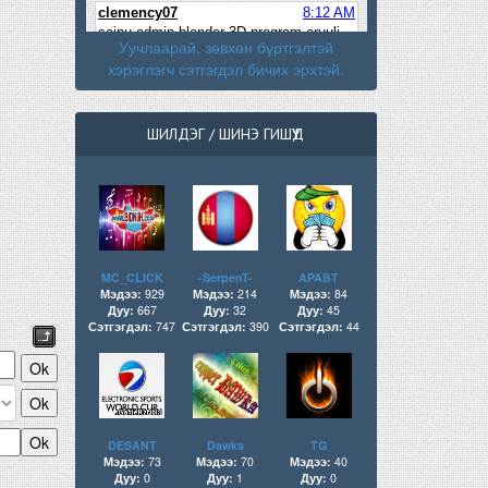
Уучлаарай, зөвхөн бүртгэлтэй
хэрэглэгч сэтгэгдэл бичих эрхтэй.
ШИЛДЭГ / ШИНЭ ГИШҮҮД
MC_CLICK
-SerpenT-
APABT
Мэдээ:
929
Мэдээ:
214
Мэдээ:
84
Дуу:
667
Дуу:
32
Дуу:
45
Сэтгэгдэл:
747
Сэтгэгдэл:
390
Сэтгэгдэл:
44
DESANT
Dawka
TG
Мэдээ:
73
Мэдээ:
70
Мэдээ:
40
Дуу:
0
Дуу:
1
Дуу:
0