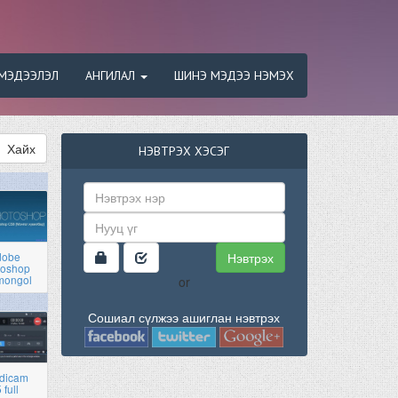
МЭДЭЭЛЭЛ
АНГИЛАЛ
ШИНЭ МЭДЭЭ НЭМЭХ
Хайх
НЭВТРЭХ ХЭСЭГ
Нэвтрэх
dobe
toshop
mongol
or
Сошиал сүлжээ ашиглан нэвтрэх
dicam
 full