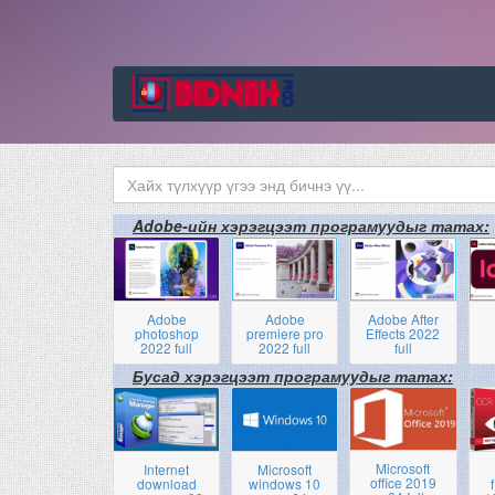
Adobe-ийн хэрэгцээт програмуудыг татах:
Adobe
Adobe
Adobe After
photoshop
premiere pro
Effects 2022
2022 full
2022 full
full
Бусад хэрэгцээт програмуудыг татах:
Microsoft
Internet
Microsoft
office 2019
download
windows 10