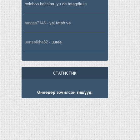
bolohoo baitsimu yu ch tatagdkuin
amgaa7143
-
yaj tatah ve
uurtsaikhe32
-
uuree
СТАТИСТИК
Өнөөдөр зочилсон гишүүд: