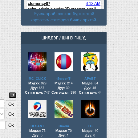
Уучлаарай, зөвхөн бүртгэлтэй
хэрэглэгч сэтгэгдэл бичих эрхтэй.
ШИЛДЭГ / ШИНЭ ГИШҮҮД
MC_CLICK
-SerpenT-
APABT
Мэдээ:
929
Мэдээ:
214
Мэдээ:
84
Дуу:
667
Дуу:
32
Дуу:
45
Сэтгэгдэл:
747
Сэтгэгдэл:
390
Сэтгэгдэл:
44
DESANT
Dawka
TG
Мэдээ:
73
Мэдээ:
70
Мэдээ:
40
Дуу:
0
Дуу:
1
Дуу:
0