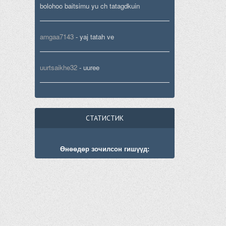
bolohoo baitsimu yu ch tatagdkuin
amgaa7143
-
yaj tatah ve
uurtsaikhe32
-
uuree
СТАТИСТИК
Өнөөдөр зочилсон гишүүд: