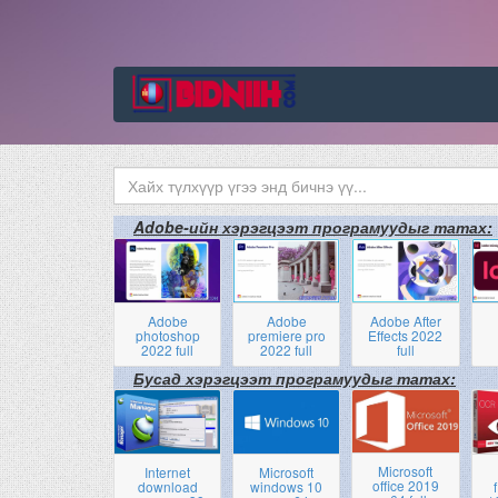
Adobe-ийн хэрэгцээт програмуудыг татах:
Adobe
Adobe
Adobe After
photoshop
premiere pro
Effects 2022
2022 full
2022 full
full
Бусад хэрэгцээт програмуудыг татах:
Microsoft
Internet
Microsoft
office 2019
download
windows 10