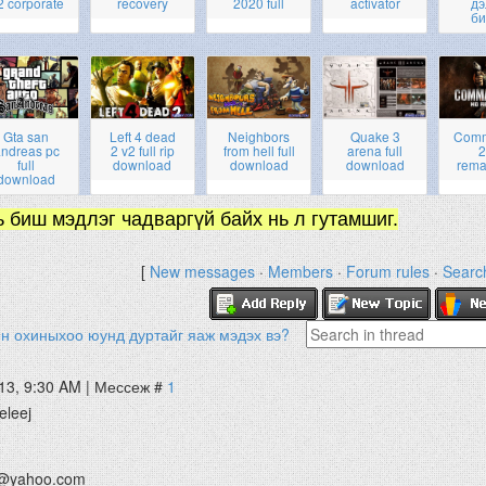
2 corporate
recovery
2020 full
activator
дэ
би
Gta san
Left 4 dead
Neighbors
Quake 3
Com
ndreas pc
2 v2 full rip
from hell full
arena full
2
full
download
download
download
rema
download
ь биш мэдлэг чадваргүй байх нь л гутамшиг.
[
New messages
·
Members
·
Forum rules
·
Searc
н охиныхоо юунд дуртайг яаж мэдэх вэ?
13, 9:30 AM | Мессеж #
1
eleej
@yahoo.com