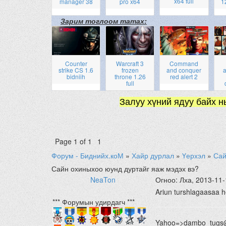
x64 full
manager 38
pro x64
1
Зарим тоглоом татах:
Counter
Warcraft 3
Command
strike CS 1.6
frozen
and conquer
a
bidniih
throne 1.26
red alert 2
full
Залуу хүний ядуу байх н
Page
1
of
1
1
Форум - Биднийх.коМ
»
Хайр дурлал
»
Үерхэл
»
Сай
Сайн охиныхоо юунд дуртайг яаж мэдэх вэ?
NeaTon
Огноо: Лха, 2013-11-
Ariun turshlagaasaa h
*** Форумын удирдагч ***
Yahoo=>dambo_tugs