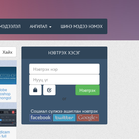
МЭДЭЭЛЭЛ
АНГИЛАЛ
ШИНЭ МЭДЭЭ НЭМЭХ
Хайх
НЭВТРЭХ ХЭСЭГ
Нэвтрэх
dobe
toshop
mongol
or
Сошиал сүлжээ ашиглан нэвтрэх
dicam
 full