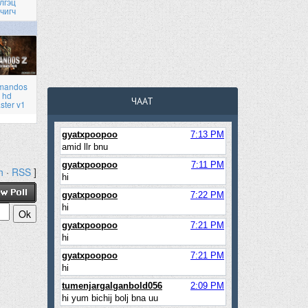
лгэц
чигч
mandos
 hd
ЧААТ
ster v1
h
·
RSS
]