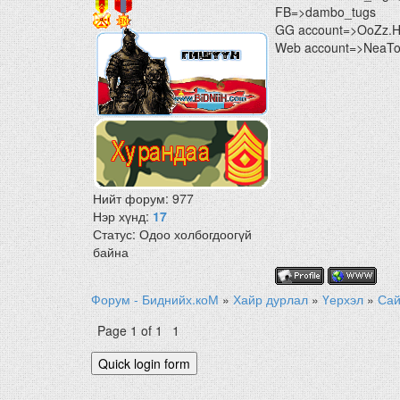
FB=>dambo_tugs
GG account=>OoZz.
Web account=>NeaTon
Нийт форум:
977
Нэр хүнд:
17
Статус:
Одоо холбогдоогүй
байна
Форум - Биднийх.коМ
»
Хайр дурлал
»
Үерхэл
»
Сай
Page
1
of
1
1