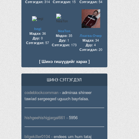
Сэтгэгдэл:
314
Сэтгэгдэл:
15
Сэтгэгдэл:
54
hegi
NeaTon
Мэдээ:
36
Мэдээ:
35
Лхагва-Очир
Дуу:
0
Дуу:
1
Мэдээ:
34
Сэтгэгдэл:
57
Сэтгэгдэл:
173
Дуу:
4
Сэтгэгдэл:
20
[ Шинэ гишүүдийг харах ]
ШИНЭ СЭТГЭГДЭЛ
codeblockcomman
-
adminaa shineer
tawiad sergeeged uguuch bayrlalaa.
hishgeehishigjargal661
-
5956
bilgekiller0104
-
endees um hum tataj