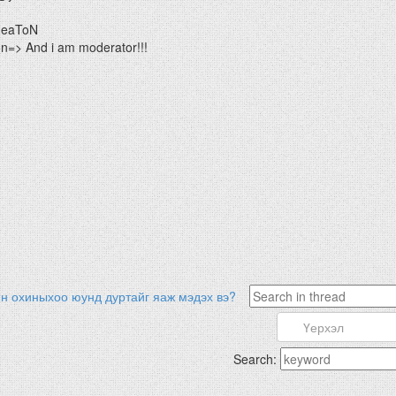
HeaToN
=> And i am moderator!!!
н охиныхоо юунд дуртайг яаж мэдэх вэ?
Search: