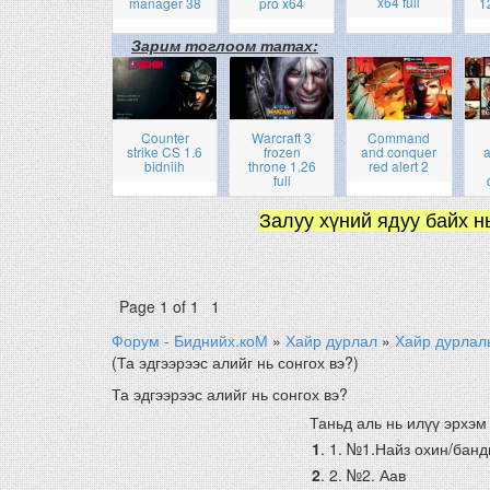
x64 full
manager 38
pro x64
1
Зарим тоглоом татах:
Counter
Warcraft 3
Command
strike CS 1.6
frozen
and conquer
a
bidniih
throne 1.26
red alert 2
full
Залуу хүний ядуу байх н
Page
1
of
1
1
Форум - Биднийх.коМ
»
Хайр дурлал
»
Хайр дурлал
(Та эдгээрээс алийг нь сонгох вэ?)
Та эдгээрээс алийг нь сонгох вэ?
Таньд аль нь илүү эрхэм
1
.
1. №1.Найз охин/банд
2
.
2. №2. Аав