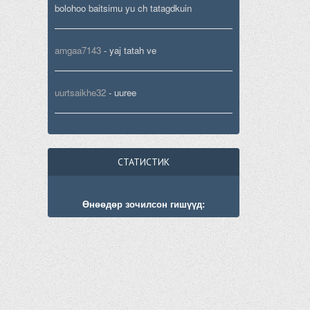
bolohoo baitsimu yu ch tatagdkuin
amgaa7143
-
yaj tatah ve
uurtsaikhe32
-
uuree
СТАТИСТИК
Өнөөдөр зочилсон гишүүд: