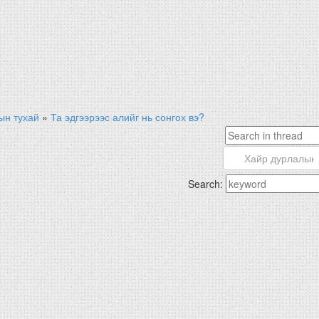
ын тухай
»
Та эдгээрээс алийг нь сонгох вэ?
Search: