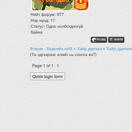
Нийт форум:
977
Нэр хүнд:
17
Статус:
Одоо холбогдоогүй
байна
Форум - Биднийх.коМ
»
Хайр дурлал
»
Хайр дурлал
(Та эдгээрээс алийг нь сонгох вэ?)
Page
1
of
1
1