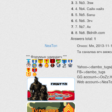
3
.
3. №3. Ээж
4
.
4. №4. Сайн найз
5
.
5. №5. Багш
6
.
6. №6. Эгч
7
.
7. №7. Ах
8
.
8. №8. Bidniih.com
Answers total:
1
NeaTon
Огноо: Мя, 2013-11-
Та саналаа өгч амжс
*** Форумын удирдагч ***
Yahoo=>dambo_tugs
FB=>dambo_tugs
GG account=>OoZz.
Web account=>NeaTon