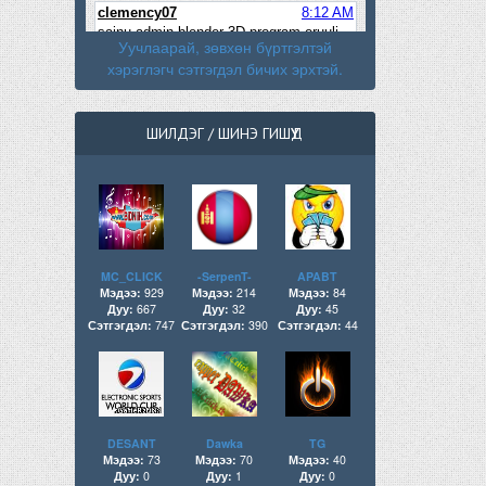
Уучлаарай, зөвхөн бүртгэлтэй
хэрэглэгч сэтгэгдэл бичих эрхтэй.
ШИЛДЭГ / ШИНЭ ГИШҮҮД
MC_CLICK
-SerpenT-
APABT
Мэдээ:
929
Мэдээ:
214
Мэдээ:
84
Дуу:
667
Дуу:
32
Дуу:
45
Сэтгэгдэл:
747
Сэтгэгдэл:
390
Сэтгэгдэл:
44
DESANT
Dawka
TG
Мэдээ:
73
Мэдээ:
70
Мэдээ:
40
Дуу:
0
Дуу:
1
Дуу:
0