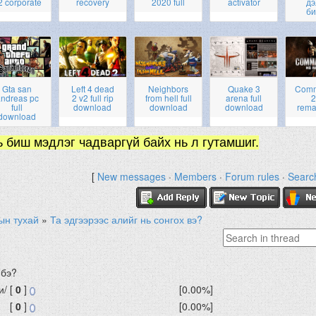
2 corporate
recovery
2020 full
activator
дэ
би
Gta san
Left 4 dead
Neighbors
Quake 3
Com
ndreas pc
2 v2 full rip
from hell full
arena full
2
full
download
download
download
rema
download
ь биш мэдлэг чадваргүй байх нь л гутамшиг.
[
New messages
·
Members
·
Forum rules
·
Searc
ын тухай
»
Та эдгээрээс алийг нь сонгох вэ?
 бэ?
и/
[
0
]
[0.00%]
[
0
]
[0.00%]