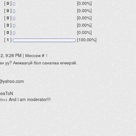
[
0
]
[0.00%]
[
0
]
[0.00%]
[
0
]
[0.00%]
[
0
]
[0.00%]
[
0
]
[0.00%]
[
1
]
[100.00%]
12, 9:28 PM | Мессеж #
1
ан уу? Амжаагүй бол саналаа өгөөрэй.
@yahoo.com
HeaToN
=> And i am moderator!!!