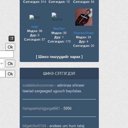
Сэтгэгдэл:
314
Сэтгэгдэл:
15
Сэтгэгдэл:
54
hegi
NeaTon
Мэдээ:
36
Мэдээ:
35
Лхагва-Очир
Дуу:
0
Дуу:
1
Мэдээ:
34
Сэтгэгдэл:
57
Сэтгэгдэл:
173
Дуу:
4
Сэтгэгдэл:
20
[ Шинэ гишүүдийг харах ]
ШИНЭ СЭТГЭГДЭЛ
codeblockcomman
-
adminaa shineer
tawiad sergeeged uguuch bayrlalaa.
hishgeehishigjargal661
-
5956
bilgekiller0104
-
endees um hum tataj