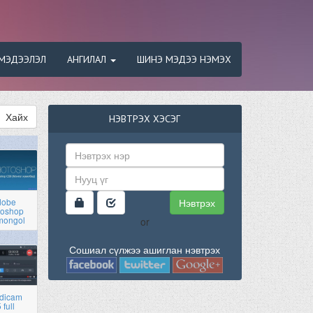
МЭДЭЭЛЭЛ
АНГИЛАЛ
ШИНЭ МЭДЭЭ НЭМЭХ
Хайх
НЭВТРЭХ ХЭСЭГ
Нэвтрэх
dobe
toshop
mongol
or
Сошиал сүлжээ ашиглан нэвтрэх
dicam
 full