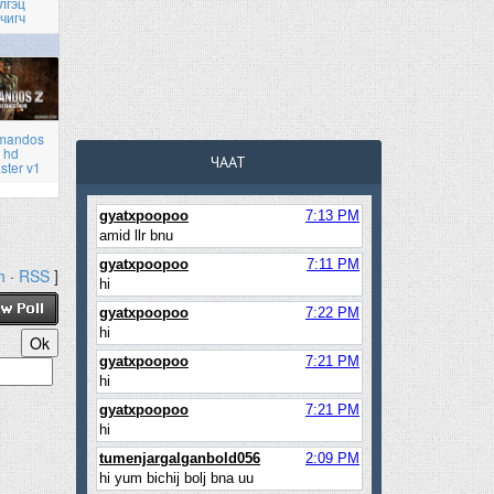
лгэц
чигч
mandos
 hd
ЧААТ
ster v1
h
·
RSS
]