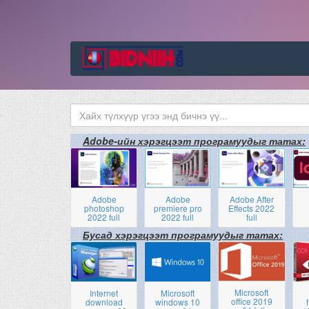
Adobe-ийн хэрэгцээт програмуудыг татах:
Adobe
Adobe
Adobe After
photoshop
premiere pro
Effects 2022
2022 full
2022 full
full
Бусад хэрэгцээт програмуудыг татах:
Microsoft
Internet
Microsoft
office 2019
download
windows 10