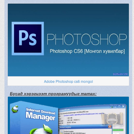
Adobe Photoshop cs6 mongol
Бусад хэрэгцээт програмуудыг татах: