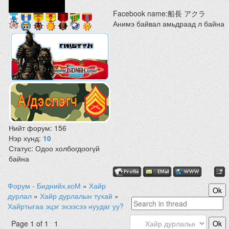
Facebook name:船長 アクラ
Анимэ байвал амьдраад л байна
Нийт форум:
156
Нэр хүнд:
10
Статус:
Одоо холбогдоогүй
байна
Форум - Биднийх.коМ
»
Хайр
дурлал
»
Хайр дурлалын тухай
»
Хайртыгаа эцэг эхээсээ нуудаг уу?
Page
1
of
1
1