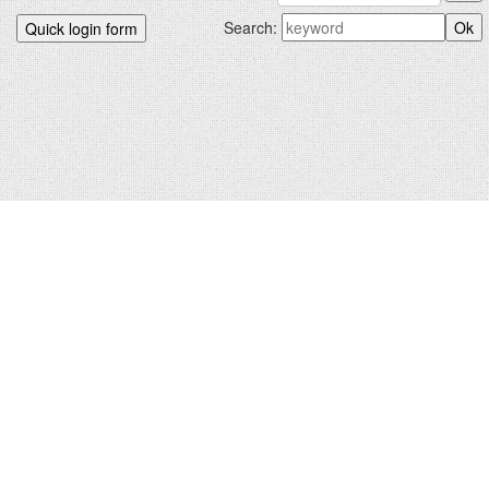
Search:
БИДНИЙХ.КОМ © 2012-2026
Hosted by
uCoz
|
Санал хүсэлт
Зохиогчийн эрх хуулиар хамгаалагдсан. Сайтад тавигдсан
мэдээлэл, материалыг ашигласан тохиолдолд сайтын нэрийг
заавал дурдана.