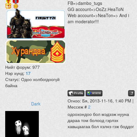
FB=>dambo_tugs
GG account=>OoZz.HeaToN
Web account=>NeaTon=> And i
am moderator!!!
Нийт форум:
977
Нэр хүнд:
17
Статус:
Одоо холбогдоогүй
байна
Огноо: Бя, 2013-11-16, 1:40 PM |
Dark
Мессеж #
2
одоохондоо бол мэдээж нууна
дараа том болоод гэрлэх
хавьцаагаа бол хэлнэ гэж боддог