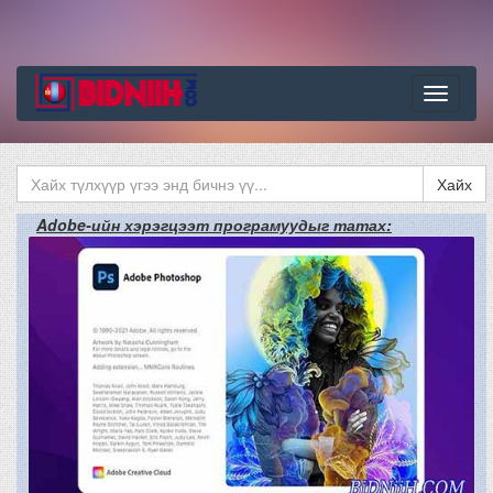
Цэс
Хайх
Adobe-ийн хэрэгцээт програмуудыг татах: