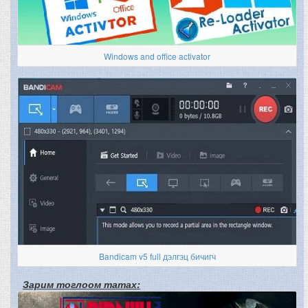
Windows and office activator
Bandicam v5 full дэлгэц бичигч
Зарим тоглоом татах: