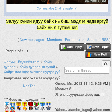
Commandos 2 hd remaster v1
Залуу хүний ядуу байх нь биш мэдлэг чадваргүй
байх нь л гутамшиг.
[
New messages
·
Members
·
Forum rules
·
Search
·
RSS
]
Page
1
of
1
1
Форум - Биднийх.коМ
»
Хайр
дурлал
»
Хайр дурлалын тухай
»
Хайртыгаа эцэг эхээсээ нуудаг уу?
Хайртыгаа эцэг эхээсээ нуудаг уу?
Огноо: Мя, 2013-11-12, 9:26 PM |
NeaTon
Мессеж #
1
Яг энэ асуудлаар форумды!!!!
*** Форумын удирдагч ***
Yahoo=>dambo_tugs@yahoo.com