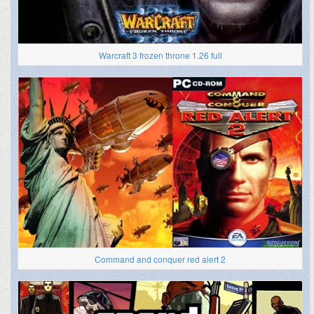
Warcraft 3 frozen throne 1.26 full
Command and conquer red alert 2