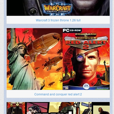
Warcraft 3 frozen throne 1.26 full
Command and conquer red alert 2