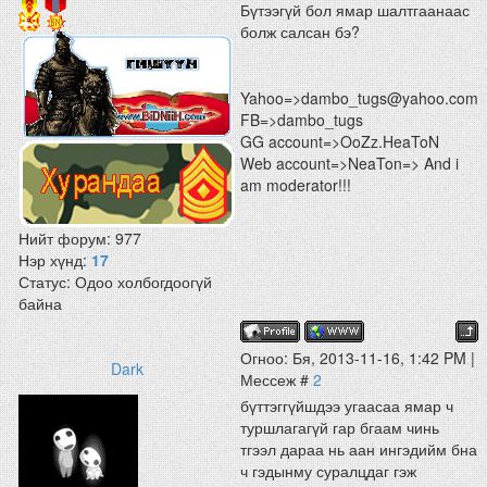
Бүтээгүй бол ямар шалтгаанаас
болж салсан бэ?
Yahoo=>dambo_tugs@yahoo.com
FB=>dambo_tugs
GG account=>OoZz.HeaToN
Web account=>NeaTon=> And i
am moderator!!!
Нийт форум:
977
Нэр хүнд:
17
Статус:
Одоо холбогдоогүй
байна
Огноо: Бя, 2013-11-16, 1:42 PM |
Dark
Мессеж #
2
бүттэггүйшдээ угаасаа ямар ч
туршлагагүй гар бгаам чинь
тгээл дараа нь аан ингэдийм бна
ч гэдынму суралцдаг гэж