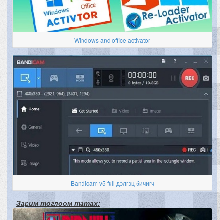
Windows and office activator
Bandicam v5 full дэлгэц бичигч
Зарим тоглоом татах: