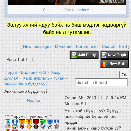
Commandos 2 hd remaster v1
Залуу хүний ядуу байх нь биш мэдлэг чадваргүй
байх нь л гутамшиг.
[
New messages
·
Members
·
Forum rules
·
Search
·
RSS
]
Page
1
of
1
1
Форум - Биднийх.коМ
»
Хайр
дурлал
»
Хайр дурлалын тухай
»
Анхны хайр бүтдэг үү?
Анхны хайр бүтдэг үү?
Огноо: Мя, 2013-11-12, 9:24 PM |
NeaTon
Мессеж #
1
Ахны хайр бүтдэг үү? Хүмүүс
*** Форумын удирдагч ***
анхы хайрийг бүтэдгүй гэж
ярьдаг.
Таний анхны хайр бүтсэн үү?