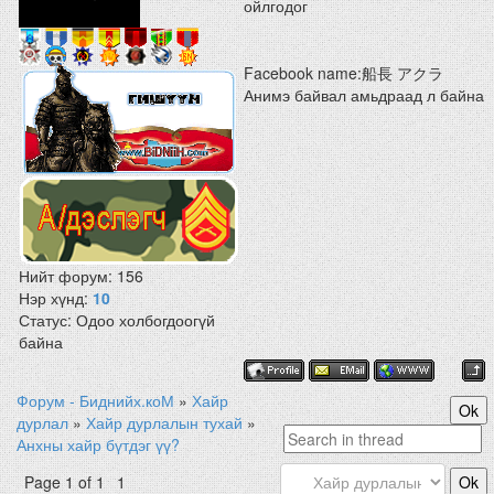
ойлгодог
Facebook name:船長 アクラ
Анимэ байвал амьдраад л байна
Нийт форум:
156
Нэр хүнд:
10
Статус:
Одоо холбогдоогүй
байна
Форум - Биднийх.коМ
»
Хайр
дурлал
»
Хайр дурлалын тухай
»
Анхны хайр бүтдэг үү?
Page
1
of
1
1