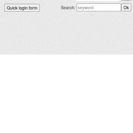
Search:
БИДНИЙХ.КОМ © 2012-2026
Hosted by
uCoz
|
Санал хүсэлт
Зохиогчийн эрх хуулиар хамгаалагдсан. Сайтад тавигдсан
мэдээлэл, материалыг ашигласан тохиолдолд сайтын нэрийг
заавал дурдана.