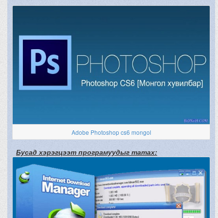
Adobe Photoshop cs6 mongol
Бусад хэрэгцээт програмуудыг татах: