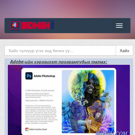
Цэс
Хайх
Adobe-ийн хэрэгцээт програмуудыг татах: