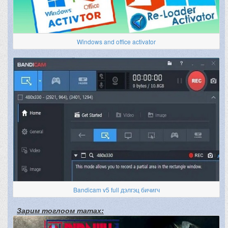
Windows and office activator
Bandicam v5 full дэлгэц бичигч
Зарим тоглоом татах: