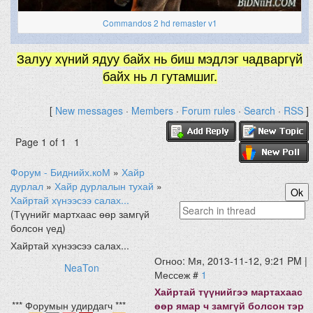
Commandos 2 hd remaster v1
Залуу хүний ядуу байх нь биш мэдлэг чадваргүй
байх нь л гутамшиг.
[
New messages
·
Members
·
Forum rules
·
Search
·
RSS
]
Page
1
of
1
1
Форум - Биднийх.коМ
»
Хайр
дурлал
»
Хайр дурлалын тухай
»
Хайртай хүнээсээ салах...
(Түүнийг мартхаас өөр замгүй
болсон үед)
Хайртай хүнээсээ салах...
Огноо: Мя, 2013-11-12, 9:21 PM |
NeaTon
Мессеж #
1
Хайртай түүнийгээ мартахаас
*** Форумын удирдагч ***
өөр ямар ч замгүй болсон тэр