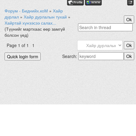
Форум - Биднийх.коМ
»
Хайр
дурлал
»
Хайр дурлалын тухай
»
Хайртай хүнээсээ салах...
(Түүнийг мартхаас өөр замгүй
болсон үед)
Page
1
of
1
1
Search: