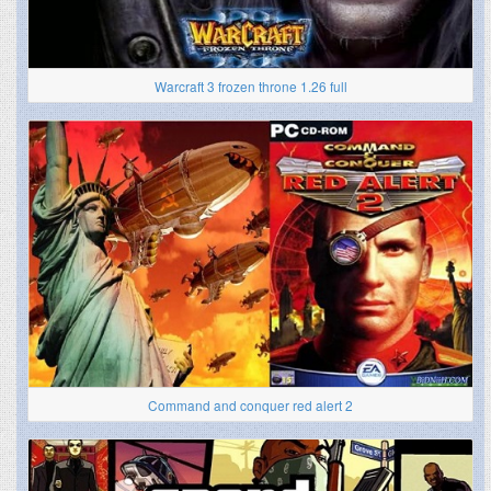
Warcraft 3 frozen throne 1.26 full
Command and conquer red alert 2