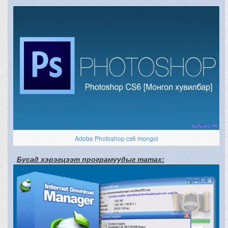
Adobe Photoshop cs6 mongol
Бусад хэрэгцээт програмуудыг татах: