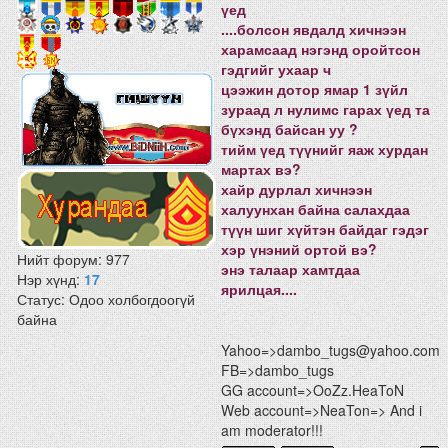
үед
....болсон явдалд хичнээн
харамсаад нэгэнд оройтсон
гэдгийг ухаар ч
цээжин дотор ямар 1 зүйл
зураад л нулимс гарах үед та
бүхэнд байсан уу ?
тийм үед түүнийг яаж хурдан
мартах вэ?
хайр дурлал хичнээн
халуунхан байна салахдаа
түүн шиг хүйтэн байдаг гэдэг
хэр үнэний ортой вэ?
Нийт форум:
977
энэ талаар хамтдаа
Нэр хүнд:
17
ярилцая....
Статус:
Одоо холбогдоогүй
байна
Yahoo=>dambo_tugs@yahoo.com
FB=>dambo_tugs
GG account=>OoZz.HeaToN
Web account=>NeaTon=> And i
am moderator!!!