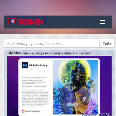
Цэс
Хайх
Adobe-ийн хэрэгцээт програмуудыг татах: