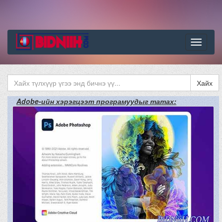
Цэс
Хайх
Adobe-ийн хэрэгцээт програмуудыг татах: