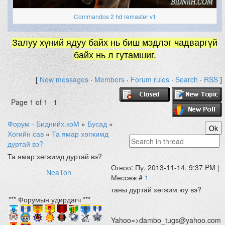
Commandos 2 hd remaster v1
Залуу хүний ядуу байх нь биш мэдлэг чадваргүй
байх нь л гутамшиг.
[
New messages
·
Members
·
Forum rules
·
Search
·
RSS
]
Page
1
of
1
1
Форум - Биднийх.коМ
»
Бусад
»
Хогийн сав
»
Та ямар хөгжимд
дуртай вэ?
Та ямар хөгжимд дуртай вэ?
Огноо: Пү, 2013-11-14, 9:37 PM |
NeaTon
Мессеж #
1
таны дуртай хөгжим юу вэ?
*** Форумын удирдагч ***
Yahoo=>dambo_tugs@yahoo.com