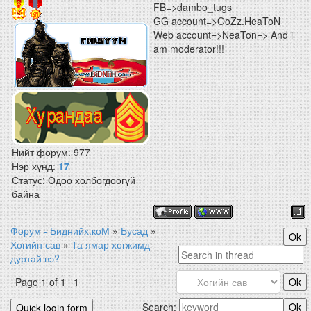
FB=>dambo_tugs
GG account=>OoZz.HeaToN
Web account=>NeaTon=> And i
am moderator!!!
Нийт форум:
977
Нэр хүнд:
17
Статус:
Одоо холбогдоогүй
байна
Форум - Биднийх.коМ
»
Бусад
»
Хогийн сав
»
Та ямар хөгжимд
дуртай вэ?
Page
1
of
1
1
Search: