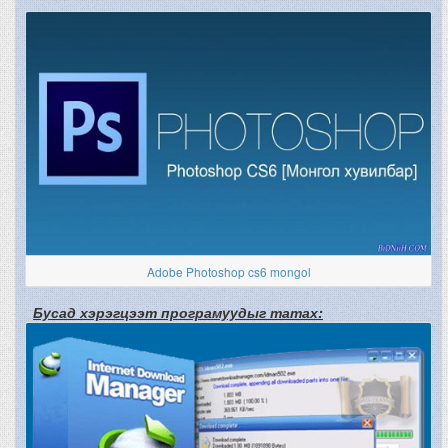
Adobe Photoshop cs6 mongol
Бусад хэрэгцээт програмуудыг татах: