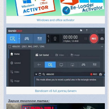
Windows and office activator
Bandicam v5 full дэлгэц бичигч
Зарим тоглоом татах: