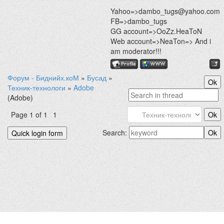
Yahoo=>dambo_tugs@yahoo.com
FB=>dambo_tugs
GG account=>OoZz.HeaToN
Web account=>NeaTon=> And i
am moderator!!!
Форум - Биднийх.коМ
»
Бусад
»
Техник-технологи
»
Adobe
(Adobe)
Page
1
of
1
1
Search: