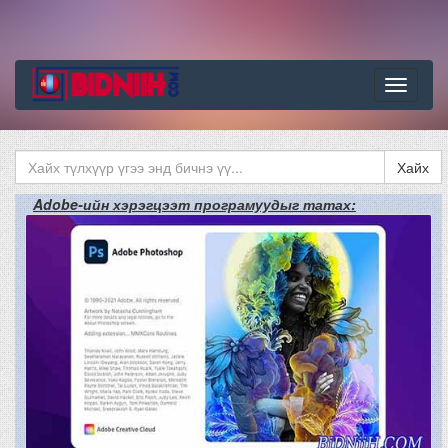
Цэс
Хайх
Adobe-ийн хэрэгцээт програмуудыг татах: