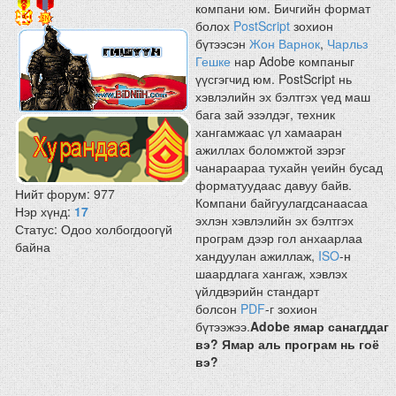
компани юм. Бичгийн формат
болох
PostScript
зохион
бүтээсэн
Жон Варнок
,
Чарльз
Гешке
нар Adobe компаныг
үүсгэгчид юм. PostScript нь
хэвлэлийн эх бэлтгэх үед маш
бага зай эзэлдэг, техник
хангамжаас үл хамааран
ажиллах боломжтой зэрэг
чанараараа тухайн үеийн бусад
форматуудаас давуу байв.
Нийт форум:
977
Компани байгуулагдсанаасаа
Нэр хүнд:
17
эхлэн хэвлэлийн эх бэлтгэх
Статус:
Одоо холбогдоогүй
програм дээр гол анхаарлаа
байна
хандуулан ажиллаж,
ISO
-н
шаардлага хангаж, хэвлэх
үйлдвэрийн стандарт
болсон
PDF
-г зохион
бүтээжээ.
Adobe ямар санагддаг
вэ? Ямар аль програм нь гоё
вэ?