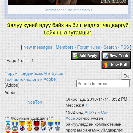
Commandos 2 hd remaster v1
Залуу хүний ядуу байх нь биш мэдлэг чадваргүй
байх нь л гутамшиг.
[
New messages
·
Members
·
Forum rules
·
Search
·
RSS
]
Page
1
of
1
1
Форум - Биднийх.коМ
»
Бусад
»
Техник-технологи
»
Adobe
(Adobe)
Adobe
Огноо: Да, 2013-11-11, 8:52 PM |
NeaTon
Мессеж #
1
1982 онд
АНУ
-ын
Сан
*** Форумын удирдагч ***
Хосе
хотноо үүсгэн
байгуулагдсан компьютерын
програм хангамж үйлдвэрлэгч