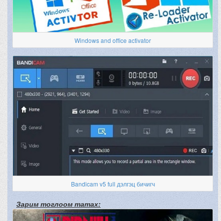
Windows and office activator
Bandicam v5 full дэлгэц бичигч
Зарим тоглоом татах: