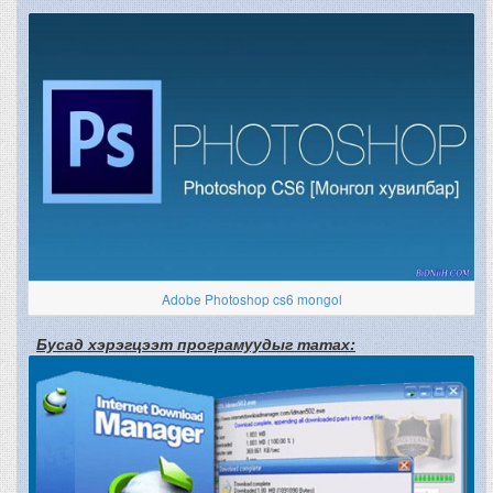
Adobe Photoshop cs6 mongol
Бусад хэрэгцээт програмуудыг татах: