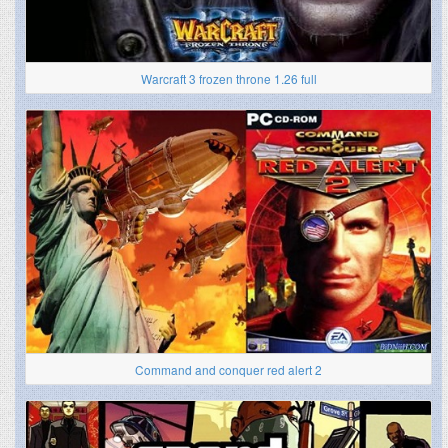
Warcraft 3 frozen throne 1.26 full
Command and conquer red alert 2