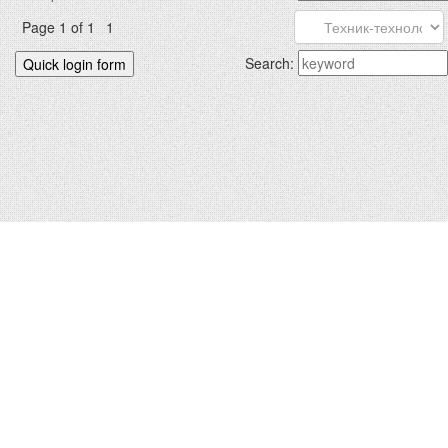
Page
1
of
1
1
Search:
БИДНИЙХ.КОМ © 2012-2026
Hosted by
uCoz
|
Санал хүсэлт
Зохиогчийн эрх хуулиар хамгаалагдсан. Сайтад тавигдсан