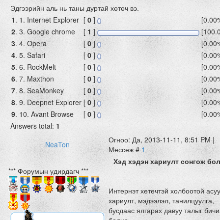
Эдгээрийн аль нь таны дуртай хөтөч вэ.
1
.
1. Internet Explorer
[
0
]
[0.00
2
.
3. Google chrome
[
1
]
[100.
3
.
4. Opera
[
0
]
[0.00
4
.
5. Safari
[
0
]
[0.00
5
.
6. RockMelt
[
0
]
[0.00
6
.
7. Maxthon
[
0
]
[0.00
7
.
8. SeaMonkey
[
0
]
[0.00
8
.
9. Deepnet Explorer
[
0
]
[0.00
9
.
10. Avant Browse
[
0
]
[0.00
Answers total:
1
Огноо: Да, 2013-11-11, 8:51 PM |
NeaTon
Мессеж #
1
Хэд хэдэн хариулт сонгож бол
*** Форумын удирдагч ***
Интернэт хөтөчтэй холбоотой асуу
хариулт, мэдээлэл, танилцуулга,
бусдаас ялгарах давуу талыг бич