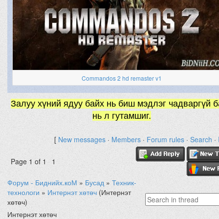
Commandos 2 hd remaster v1
Залуу хүний ядуу байх нь биш мэдлэг чадваргүй б
нь л гутамшиг.
[
New messages
·
Members
·
Forum rules
·
Search
·
Page
1
of
1
1
Форум - Биднийх.коМ
»
Бусад
»
Техник-
технологи
»
Интернэт хөтөч
(Интернэт
хөтөч)
Интернэт хөтөч