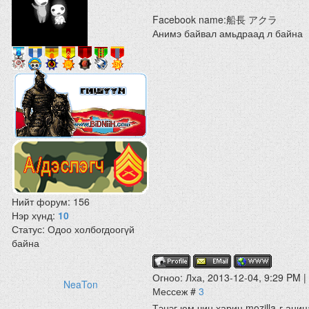
Facebook name:船長 アクラ
Анимэ байвал амьдраад л байна
Нийт форум:
156
Нэр хүнд:
10
Статус:
Одоо холбогдоогүй
байна
Огноо: Лха, 2013-12-04, 9:29 PM |
NeaTon
Мессеж #
3
Тэнэг юм чин харин mozilla-г ани