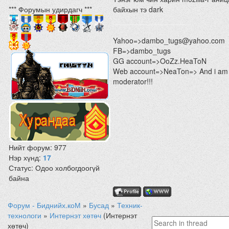
*** Форумын удирдагч ***
байхын тэ dark
Yahoo=>dambo_tugs@yahoo.com
FB=>dambo_tugs
GG account=>OoZz.HeaToN
Web account=>NeaTon=> And i am
moderator!!!
Нийт форум:
977
Нэр хүнд:
17
Статус:
Одоо холбогдоогүй
байна
Форум - Биднийх.коМ
»
Бусад
»
Техник-
технологи
»
Интернэт хөтөч
(Интернэт
хөтөч)