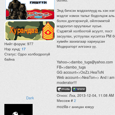
болно.
Энд бичсэн мэдээллүүд нь хэн нэг
мэдлэг нэмэх талыг бодолцож аль
болох дэлгэрэнгүй, ойлгомжтой
мэдээлэл оруулахыг хүсье.
Сэдэвтэй холбоотой асуулт, пост
засуулах, устгуулах хүсэлтээ PM 
хувийн захиагаар хариуцсан
Нийт форум:
977
Модераторт илгээнэ үү.
Нэр хүнд:
17
Статус:
Одоо холбогдоогүй
байна
Yahoo=>dambo_tugs@yahoo.com
FB=>dambo_tugs
GG account=>OoZz.HeaToN
Web account=>NeaTon=> And i am
moderator!!!
Огноо: Лха, 2013-12-04, 11:08 AM 
Dark
Мессеж #
2
mozilla-г аницан юмуу