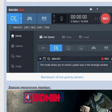
Bandicam v5 full дэлгэц бичигч
Зарим тоглоом татах: