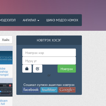
МЭДЭЭЛЭЛ
АНГИЛАЛ
ШИНЭ МЭДЭЭ НЭМЭХ
Хайх
НЭВТРЭХ ХЭСЭГ
Нэвтрэх
dobe
toshop
mongol
or
Сошиал сүлжээ ашиглан нэвтрэх
dicam
 full