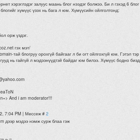
нет хэрэглэдэг залуус маань блог нээдэг болжээ. Би л гэхэд 6 блог
 блогийг хүмүүс үзэх нь бага л юм. Хүмүүсийн ойлголтонд:
бол орж үздэг.
oz.net гэх мэт/
main-тай блогруу орохгүй байгааг л би огт ойлгохгүй юм. Гэтэл тэр
гууд нь гайгүй л мэдээнүүдтэй байдаг юм билээ. Хүмүүс бодно бизд
@yahoo.com
HeaToN
=> And i am moderator!!!
2, 7:04 PM | Мессеж #
2
om дээр мэдээ нэмж сурж блаа гэж