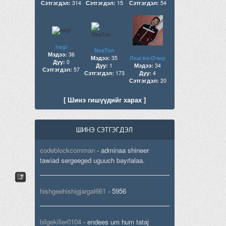
Сэтгэгдэл:
314
Сэтгэгдэл:
15
Сэтгэгдэл:
54
hegi
NeaTon
Мэдээ:
36
Мэдээ:
35
Лхагва-Очир
Дуу:
0
Дуу:
1
Мэдээ:
34
Сэтгэгдэл:
57
Сэтгэгдэл:
173
Дуу:
4
Сэтгэгдэл:
20
[ Шинэ гишүүдийг харах ]
ШИНЭ СЭТГЭГДЭЛ
codeblockcomman
-
adminaa shineer
tawiad sergeeged uguuch bayrlalaa.
hishgeehishigjargal661
-
5956
bilgekiller0104
-
endees um hum tataj