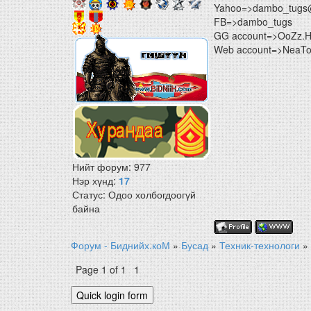
Yahoo=>dambo_tugs
FB=>dambo_tugs
GG account=>OoZz.
Web account=>NeaTon
Нийт форум:
977
Нэр хүнд:
17
Статус:
Одоо холбогдоогүй
байна
Форум - Биднийх.коМ
»
Бусад
»
Техник-технологи
»
Page
1
of
1
1