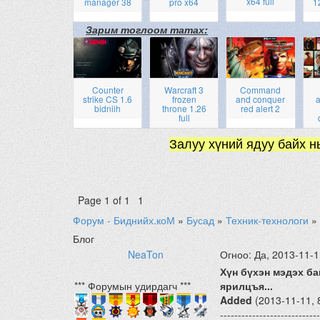
x64 full
manager 38
pro x64
1
Зарим тоглоом татах:
Counter
Warcraft 3
Command
strike CS 1.6
frozen
and conquer
a
bidniih
throne 1.26
red alert 2
full
Залуу хүний ядуу байх н
Page
1
of
1
1
Форум - Биднийх.коМ
»
Бусад
»
Техник-технологи
»
Блог
NeaTon
Огноо: Да, 2013-11-1
Хүн бүхэн мэдэх ба
*** Форумын удирдагч ***
ярилцъя...
Added
(2013-11-11, 
----------------------------