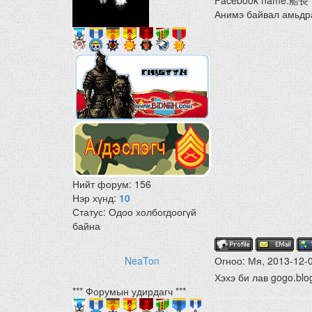
Facebook name:船
Анимэ байвал амьдр
Нийт форум:
156
Нэр хүнд:
10
Статус:
Одоо холбогдоогүй
байна
NeaTon
Огноо: Мя, 2013-12-
Хэхэ би лав gogo.blo
*** Форумын удирдагч ***