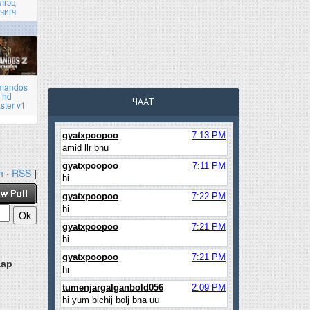
лгэц
чигч
mandos
 hd
ЧААТ
ster v1
h
·
RSS
]
аар