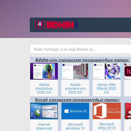
Adobe-ийн хэрэгцээт програмуудыг татах:
Adobe
Adobe
Adobe After
photoshop
premiere pro
Effects 2022
2022 full
2022 full
full
Бусад хэрэгцээт програмуудыг татах:
Microsoft
Internet
Microsoft
office 2019
download
windows 10