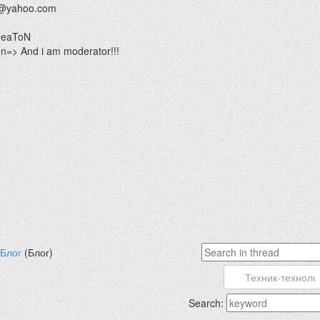
@yahoo.com
HeaToN
=> And i am moderator!!!
Блог
(Блог)
Search: