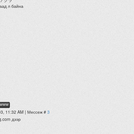
長 アクラ
аад л байна
03, 11:32 AM | Мессеж #
3
g.com дээр