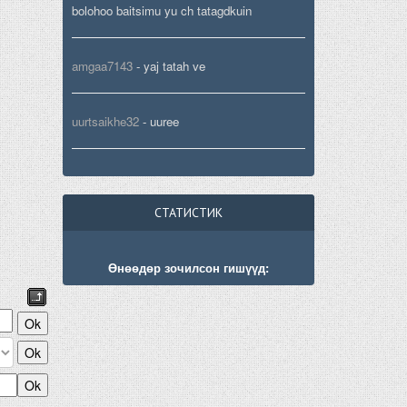
bolohoo baitsimu yu ch tatagdkuin
amgaa7143
-
yaj tatah ve
uurtsaikhe32
-
uuree
СТАТИСТИК
Өнөөдөр зочилсон гишүүд: