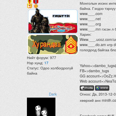
Монголын ихэнх интер
байна. Гэхдээ тэрхүү
www.___.com
www.___.net
www.___.org
www.___.mn гэсэн л 
Харин:
Www.___.ucoz.com/uc
www.___.do.am нтр do
гологдоод байгаа бло
Нийт форум:
977
Нэр хүнд:
17
Yahoo=>dambo_tugs
Статус:
Одоо холбогдоогүй
FB=>dambo_tugs
байна
GG account=>OoZz.
Web account=>NeaTon
Dark
Огноо: Да, 2013-12-0
хөөрхий анх miniih.c