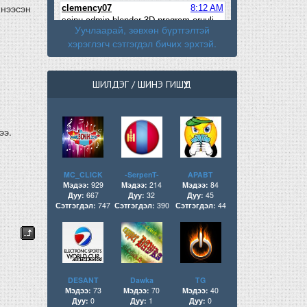
 нээсэн
Уучлаарай, зөвхөн бүртгэлтэй
хэрэглэгч сэтгэгдэл бичих эрхтэй.
ШИЛДЭГ / ШИНЭ ГИШҮҮД
ээ.
MC_CLICK
-SerpenT-
APABT
Мэдээ:
929
Мэдээ:
214
Мэдээ:
84
Дуу:
667
Дуу:
32
Дуу:
45
Сэтгэгдэл:
747
Сэтгэгдэл:
390
Сэтгэгдэл:
44
DESANT
Dawka
TG
Мэдээ:
73
Мэдээ:
70
Мэдээ:
40
Дуу:
0
Дуу:
1
Дуу:
0