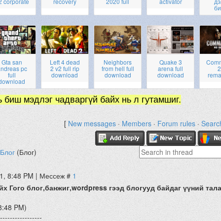
2 corporate
recovery
2020 full
activator
дэ
би
Gta san
Left 4 dead
Neighbors
Quake 3
Com
ndreas pc
2 v2 full rip
from hell full
arena full
2
full
download
download
download
rema
download
ь биш мэдлэг чадваргүй байх нь л гутамшиг.
[
New messages
·
Members
·
Forum rules
·
Searc
Блог
(Блог)
1, 8:48 PM | Мессеж #
1
йх Гого блог,банжиг,wordpress гээд блогууд байдаг үүний тал
8:48 PM)
-----------------