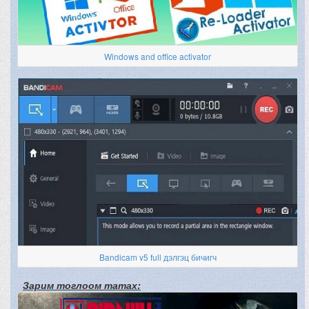
Windows and office activator
Bandicam v5 full дэлгэц бичигч
Зарим тоглоом татах: