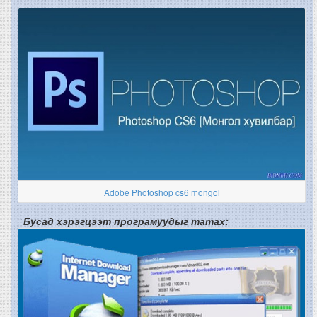
Adobe Photoshop cs6 mongol
Бусад хэрэгцээт програмуудыг татах: