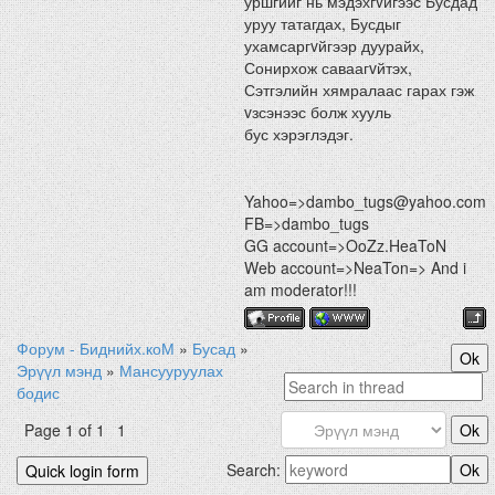
уршгийг нь мэдэхгvйгээс Бусдад
уруу татагдах, Бусдыг
ухамсаргvйгээр дуурайх,
Сонирхож саваагvйтэх,
Сэтгэлийн хямралаас гарах гэж
vзсэнээс болж хууль
бус хэрэглэдэг.
Yahoo=>dambo_tugs@yahoo.com
FB=>dambo_tugs
GG account=>OoZz.HeaToN
Web account=>NeaTon=> And i
am moderator!!!
Форум - Биднийх.коМ
»
Бусад
»
Эрүүл мэнд
»
Мансууруулах
бодис
Page
1
of
1
1
Search: