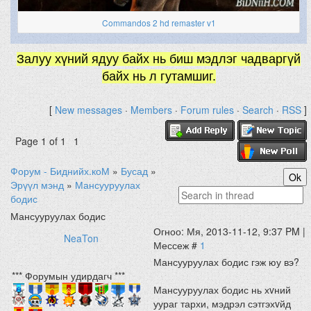
Commandos 2 hd remaster v1
Залуу хүний ядуу байх нь биш мэдлэг чадваргүй
байх нь л гутамшиг.
[
New messages
·
Members
·
Forum rules
·
Search
·
RSS
]
Page
1
of
1
1
Форум - Биднийх.коМ
»
Бусад
»
Эрүүл мэнд
»
Мансууруулах
бодис
Мансууруулах бодис
Огноо: Мя, 2013-11-12, 9:37 PM |
NeaTon
Мессеж #
1
Мансууруулах бодис гэж юу вэ?
*** Форумын удирдагч ***
Мансууруулах бодис нь хvний
уураг тархи, мэдрэл сэтгэхvйд