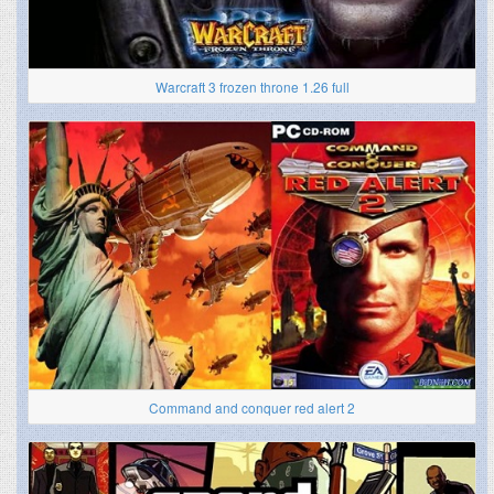
Warcraft 3 frozen throne 1.26 full
Command and conquer red alert 2