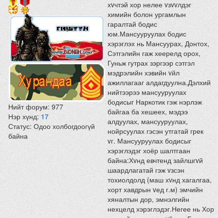
хvчтэй хор нелее vзvvлдэг
химийн болон ургамлын
гаралтай бодис
юм.Мансууруулах бодис
хэрэглэх нь Мансуурах, Донтох,
Сэтгэлийн гаж хеерелд орох,
Гуньж гутрах зэргээр сэтгэл
мэдрэлийн хэвийн vйл
ажиллагааг алдагдуулна.Дэлхий
нийтээрээ мансууруулах
бодисыг Наркотик гэж нэрлэж
Нийт форум:
977
байгаа ба хешеех, мэдээ
Нэр хүнд:
17
алдуулах, мансууруулах,
Статус:
Одоо холбогдоогүй
нойрсуулах гэсэн утгатай грек
байна
vг. Мансууруулах бодисыг
хэрэглэдэг хоёр шалтгаан
байна:Хvнд евчтенд зайлшгvй
шаардлагатай гэж vзсэн
тохиолдолд (маш хvнд хагалгаа,
хорт хавдрын vед г.м) эмчийн
хяналтын дор, эмнэлгийн
нехцелд хэрэглэдэг.Негее нь Хор