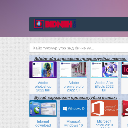
Adobe-ийн хэрэгцээт програмуудыг татах:
Adobe
Adobe
Adobe After
photoshop
premiere pro
Effects 2022
2022 full
2022 full
full
Бусад хэрэгцээт програмуудыг татах:
Microsoft
Internet
Microsoft
office 2019
download
windows 10