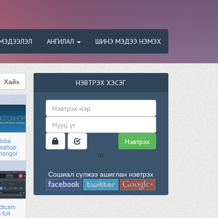
МЭДЭЭЛЭЛ
АНГИЛАЛ
ШИНЭ МЭДЭЭ НЭМЭХ
Хайх
НЭВТРЭХ ХЭСЭГ
Нэвтрэх
dobe
toshop
mongol
or
Сошиал сүлжээ ашиглан нэвтрэх
dicam
 full