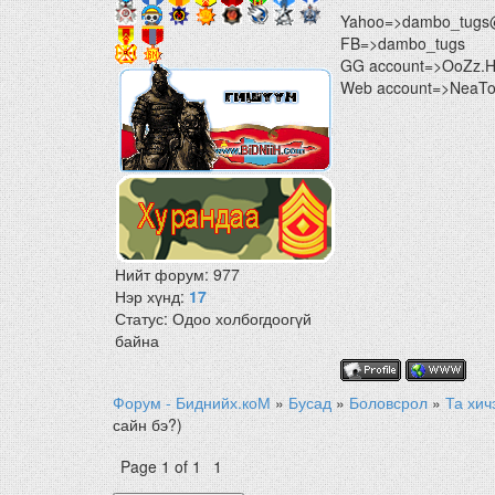
Yahoo=>dambo_tugs
FB=>dambo_tugs
GG account=>OoZz.
Web account=>NeaTon
Нийт форум:
977
Нэр хүнд:
17
Статус:
Одоо холбогдоогүй
байна
Форум - Биднийх.коМ
»
Бусад
»
Боловсрол
»
Та хич
сайн бэ?)
Page
1
of
1
1