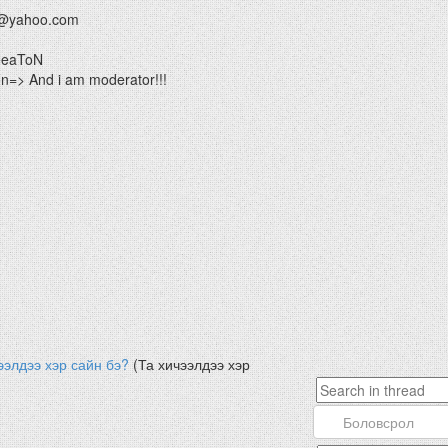
@yahoo.com
HeaToN
=> And i am moderator!!!
ээлдээ хэр сайн бэ?
(Та хичээлдээ хэр