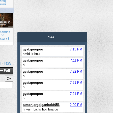
лгэц
чигч
mandos
 hd
ЧААТ
ster v1
h
·
RSS
]