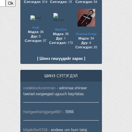
Сэтгэгдэл:
314
Сэтгэгдэл:
15
Сэтгэгдэл:
54
hegi
NeaTon
Мэдээ:
36
Мэдээ:
35
Лхагва-Очир
Дуу:
0
Дуу:
1
Мэдээ:
34
Сэтгэгдэл:
57
Сэтгэгдэл:
173
Дуу:
4
Сэтгэгдэл:
20
[ Шинэ гишүүдийг харах ]
ШИНЭ СЭТГЭГДЭЛ
codeblockcomman
-
adminaa shineer
tawiad sergeeged uguuch bayrlalaa.
hishgeehishigjargal661
-
5956
bilgekiller0104
-
endees um hum tataj