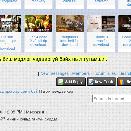
2 corporate
recovery
2020 full
activator
дэ
би
Gta san
Left 4 dead
Neighbors
Quake 3
Com
ndreas pc
2 v2 full rip
from hell full
arena full
2
full
download
download
download
rema
download
ь биш мэдлэг чадваргүй байх нь л гутамшиг.
[
New messages
·
Members
·
Forum rules
·
Searc
ээлдээ хэр сайн бэ?
(Та хичээлдээ хэр
10, 12:05 PM | Мессеж #
1
э?? миний хувьд гайгүй сурдаг