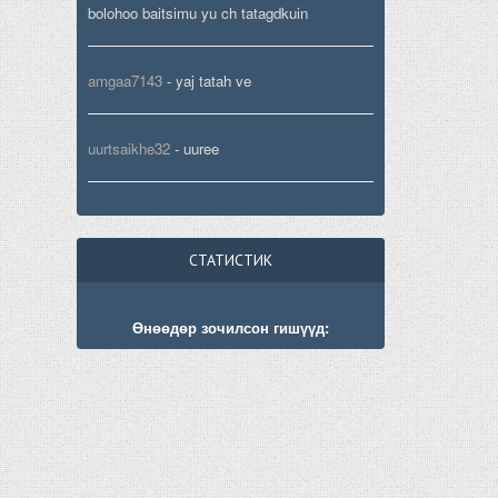
bolohoo baitsimu yu ch tatagdkuin
amgaa7143
-
yaj tatah ve
uurtsaikhe32
-
uuree
СТАТИСТИК
Өнөөдөр зочилсон гишүүд: