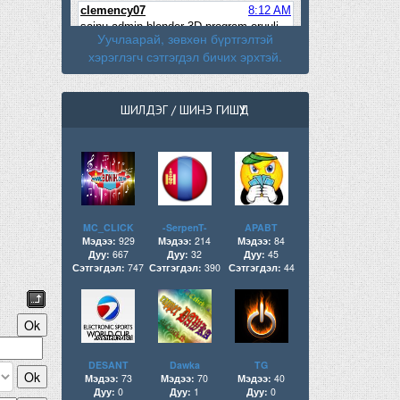
Уучлаарай, зөвхөн бүртгэлтэй
хэрэглэгч сэтгэгдэл бичих эрхтэй.
ШИЛДЭГ / ШИНЭ ГИШҮҮД
MC_CLICK
-SerpenT-
APABT
Мэдээ:
929
Мэдээ:
214
Мэдээ:
84
Дуу:
667
Дуу:
32
Дуу:
45
Сэтгэгдэл:
747
Сэтгэгдэл:
390
Сэтгэгдэл:
44
DESANT
Dawka
TG
Мэдээ:
73
Мэдээ:
70
Мэдээ:
40
Дуу:
0
Дуу:
1
Дуу:
0