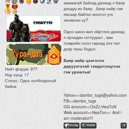
амжаагүй байхад дахиад л баяр
дэндүү их баяр . баяр найр гэж
явсаар байтал монгол улс
хөгжихэн үү?
Одоо шинэ жил ойртлоо дахиад
л архидан согтуурал , зам
тээврийн осол гараад энэ тал
дээр таны бодол.
Баяр найр цэнгэлээ
даруулгатай тэмдэглэцгээе
Нийт форум:
977
гэж уриалъя!
Нэр хүнд:
17
Статус:
Одоо холбогдоогүй
байна
Yahoo=>dambo_tugs@yahoo.com
FB=>dambo_tugs
GG account=>OoZz.HeaToN
Web account=>NeaTon=> And i
am moderator!!!