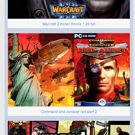
Warcraft 3 frozen throne 1.26 full
Command and conquer red alert 2