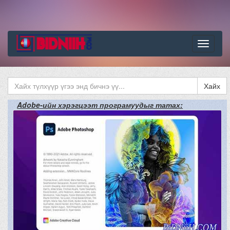
Цэс
Хайх
Adobe-ийн хэрэгцээт програмуудыг татах: