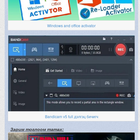
Windows and office activator
Bandicam v5 full дэлгэц бичигч
Зарим тоглоом татах: