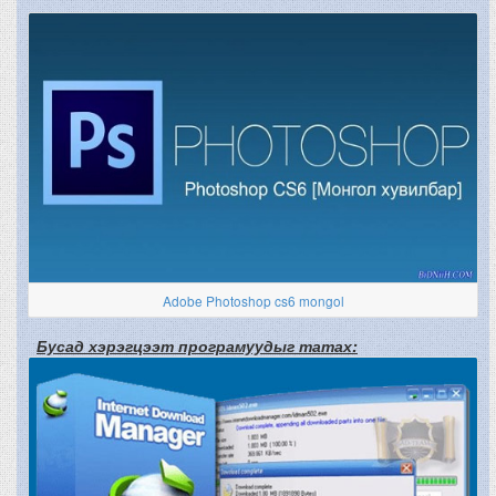
Adobe Photoshop cs6 mongol
Бусад хэрэгцээт програмуудыг татах: