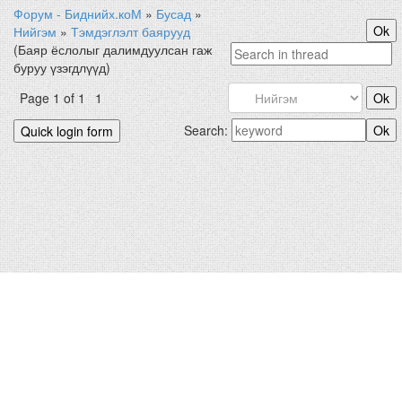
Форум - Биднийх.коМ
»
Бусад
»
Нийгэм
»
Тэмдэглэлт баярууд
(Баяр ёслолыг далимдуулсан гаж
буруу үзэгдлүүд)
Page
1
of
1
1
Search: