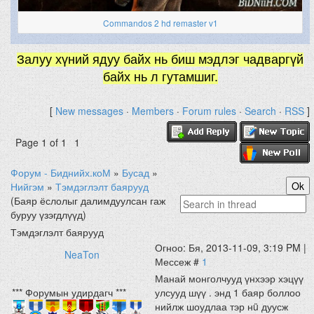
Commandos 2 hd remaster v1
Залуу хүний ядуу байх нь биш мэдлэг чадваргүй
байх нь л гутамшиг.
[
New messages
·
Members
·
Forum rules
·
Search
·
RSS
]
Page
1
of
1
1
Форум - Биднийх.коМ
»
Бусад
»
Нийгэм
»
Тэмдэглэлт баярууд
(Баяр ёслолыг далимдуулсан гаж
буруу үзэгдлүүд)
Тэмдэглэлт баярууд
Огноо: Бя, 2013-11-09, 3:19 PM |
NeaTon
Мессеж #
1
Манай монголчууд үнхээр хэцүү
*** Форумын удирдагч ***
улсууд шүү . энд 1 баяр боллоо
нийлж шоудлаа тэр нü дуусж