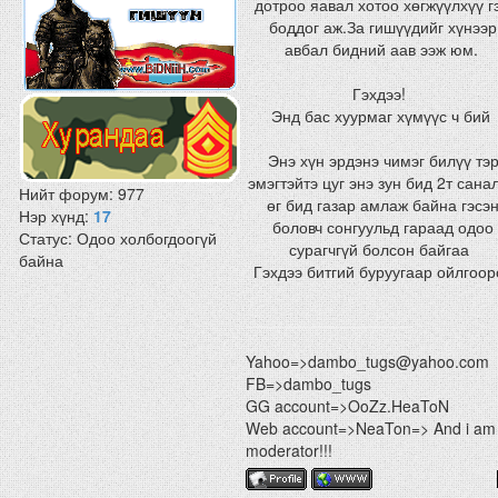
дотроо яавал хотоо хөгжүүлхүү г
боддог аж.За гишүүдийг хүнээр
авбал бидний аав ээж юм.
Гэхдээ!
Энд бас хуурмаг хүмүүс ч бий
Энэ хүн эрдэнэ чимэг билүү тэ
эмэгтэйтэ цуг энэ зун бид 2т сана
Нийт форум:
977
өг бид газар амлаж байна гэсэ
Нэр хүнд:
17
боловч сонгуульд гараад одоо
Статус:
Одоо холбогдоогүй
сурагчгүй болсон байгаа
байна
Гэхдээ битгий буруугаар ойлгоор
Yahoo=>dambo_tugs@yahoo.com
FB=>dambo_tugs
GG account=>OoZz.HeaToN
Web account=>NeaTon=> And i am
moderator!!!