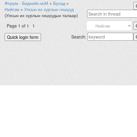
Форум - Биднийх.коМ
»
Бусад
»
Нийгэм
»
Улсын их хурлын гишүүд
(Улсын их хурлын гишүүдын талаар)
Page
1
of
1
1
Search: