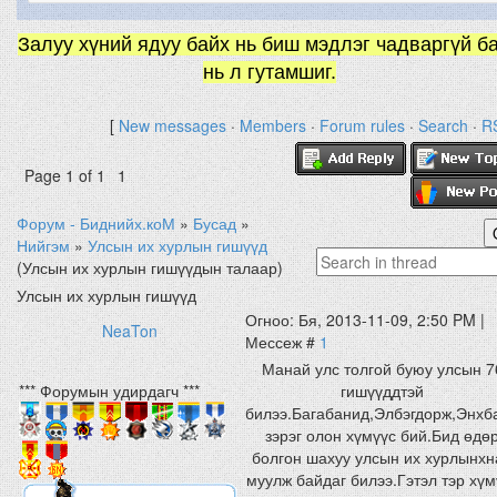
Залуу хүний ядуу байх нь биш мэдлэг чадваргүй б
нь л гутамшиг.
[
New messages
·
Members
·
Forum rules
·
Search
·
R
Page
1
of
1
1
Форум - Биднийх.коМ
»
Бусад
»
Нийгэм
»
Улсын их хурлын гишүүд
(Улсын их хурлын гишүүдын талаар)
Улсын их хурлын гишүүд
Огноо: Бя, 2013-11-09, 2:50 PM |
NeaTon
Мессеж #
1
Манай улс толгой буюу улсын 7
*** Форумын удирдагч ***
гишүүддтэй
билээ.Багабанид,Элбэгдорж,Энхб
зэрэг олон хүмүүс бий. Бид өдө
болгон шахуу улсын их хурлынхн
муулж байдаг билээ.Гэтэл тэр хүм