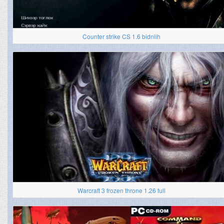
Counter strike CS 1.6 bidniih
Warcraft 3 frozen throne 1.26 full