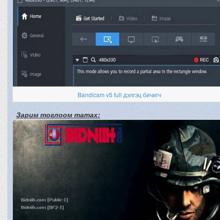
Bandicam v5 full дэлгэц бичигч
Зарим тоглоом татах: