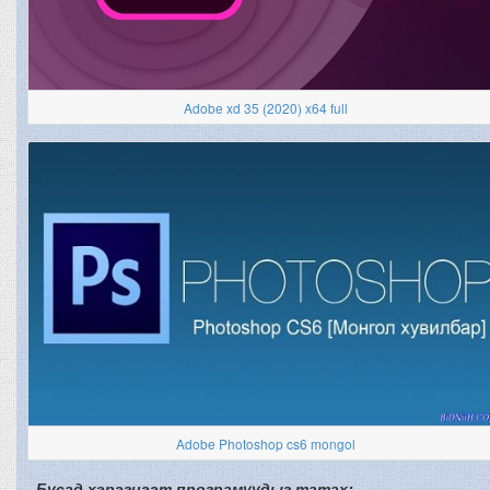
Adobe xd 35 (2020) x64 full
Adobe Photoshop cs6 mongol
Бусад хэрэгцээт програмуудыг татах: