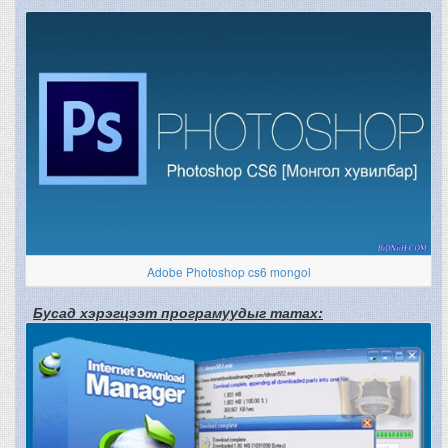
Adobe Photoshop cs6 mongol
Бусад хэрэгцээт програмуудыг татах: