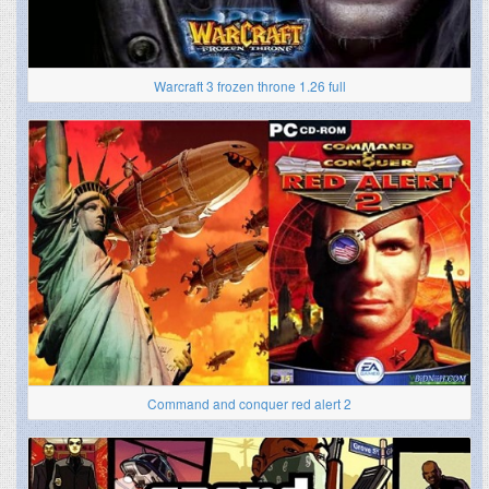
Warcraft 3 frozen throne 1.26 full
Command and conquer red alert 2