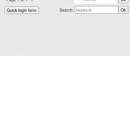
Search:
БИДНИЙХ.КОМ © 2012-2026
Hosted by
uCoz
|
Санал хүсэлт
Зохиогчийн эрх хуулиар хамгаалагдсан. Сайтад тавигдсан
мэдээлэл, материалыг ашигласан тохиолдолд сайтын нэрийг