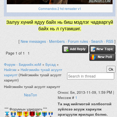
Commandos 2 hd remaster v1
Залуу хүний ядуу байх нь биш мэдлэг чадваргүй
байх нь л гутамшиг.
[
New messages
·
Members
·
Forum rules
·
Search
·
RSS
]
Page
1
of
1
1
Форум - Биднийх.коМ
»
Бусад
»
Нийгэм
»
Нийгэмийн тухай асуулт
хариулт
(Нийгэмийн тухай асуулт
хариулт)
Нийгэмийн тухай асуулт хариулт
Огноо: Бя, 2013-11-09, 1:59 PM |
NeaTon
Мессеж #
1
Та энд нийгмэтэй холбоотой
*** Форумын удирдагч ***
зүйлсээ асууж хариулж
эрэгцүүлж ярилцах болно.