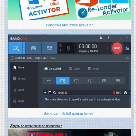
Windows and office activator
Bandicam v5 full дэлгэц бичигч
Зарим тоглоом татах: