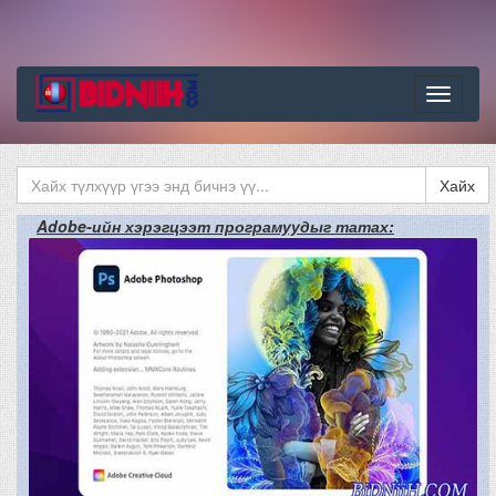
Цэс
Хайх
Adobe-ийн хэрэгцээт програмуудыг татах: