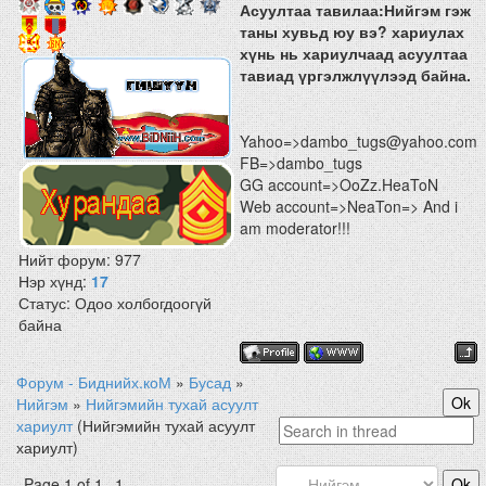
Асуултаа тавилаа:Нийгэм гэж
таны хувьд юу вэ? хариулах
хүнь нь хариулчаад асуултаа
тавиад үргэлжлүүлээд байна.
Yahoo=>dambo_tugs@yahoo.com
FB=>dambo_tugs
GG account=>OoZz.HeaToN
Web account=>NeaTon=> And i
am moderator!!!
Нийт форум:
977
Нэр хүнд:
17
Статус:
Одоо холбогдоогүй
байна
Форум - Биднийх.коМ
»
Бусад
»
Нийгэм
»
Нийгэмийн тухай асуулт
хариулт
(Нийгэмийн тухай асуулт
хариулт)
Page
1
of
1
1