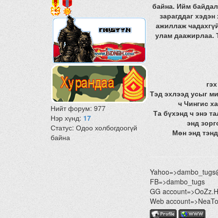
байна. Ийм байдал
зарагддаг хэдэн
ажиллаж чадахгүй
улам даажирлаа. 
гэх
Тэд эхлээд усыг м
ч Чингис х
Нийт форум:
977
Та бүхэнд ч энэ т
Нэр хүнд:
17
энд зорг
Статус:
Одоо холбогдоогүй
Мөн энд тэнд
байна
Yahoo=>dambo_tugs
FB=>dambo_tugs
GG account=>OoZz.
Web account=>NeaTon