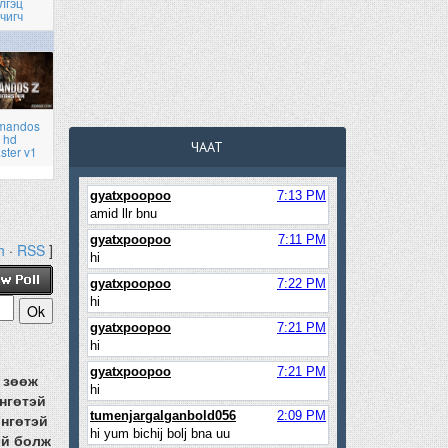
лгэц
чигч
mandos
 hd
ЧААТ
ster v1
h
·
RSS
]
 зөөж
өнгөтэй
өнгөтэй
эй болж