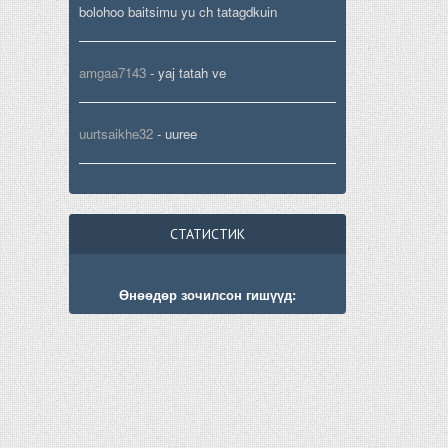
bolohoo baitsimu yu ch tatagdkuin
amgaa7143
-
yaj tatah ve
uurtsaikhe32
-
uuree
СТАТИСТИК
Өнөөдөр зочилсон гишүүд: