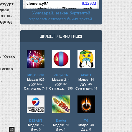
үзүүрт
даад
Уучлаарай, зөвхөн бүртгэлтэй
лох нь
хэрэглэгч сэтгэгдэл бичих эрхтэй.
зодоод
ШИЛДЭГ / ШИНЭ ГИШҮҮД
. Хэзээ
 үгсээ
MC_CLICK
-SerpenT-
APABT
Мэдээ:
929
Мэдээ:
214
Мэдээ:
84
.
Дуу:
667
Дуу:
32
Дуу:
45
Сэтгэгдэл:
747
Сэтгэгдэл:
390
Сэтгэгдэл:
44
DESANT
Dawka
TG
Мэдээ:
73
Мэдээ:
70
Мэдээ:
40
Дуу:
0
Дуу:
1
Дуу:
0