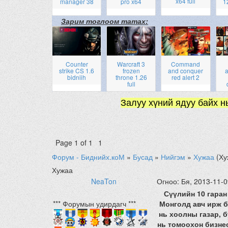
x64 full
manager 38
pro x64
1
Зарим тоглоом татах:
Counter
Warcraft 3
Command
strike CS 1.6
frozen
and conquer
a
bidniih
throne 1.26
red alert 2
full
Залуу хүний ядуу байх н
Page
1
of
1
1
Форум - Биднийх.коМ
»
Бусад
»
Нийгэм
»
Хужаа
(Ху
Хужаа
NeaTon
Огноо: Бя, 2013-11-0
Сүүлийн 10 гаран
*** Форумын удирдагч ***
Монголд авч ирж б
нь хоолны газар, 
нь томоохон бизне