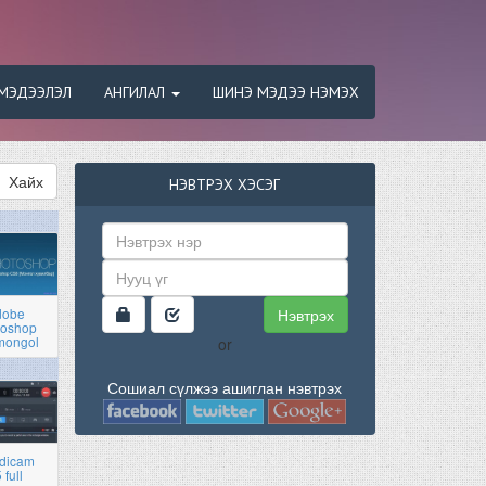
МЭДЭЭЛЭЛ
АНГИЛАЛ
ШИНЭ МЭДЭЭ НЭМЭХ
Хайх
НЭВТРЭХ ХЭСЭГ
Нэвтрэх
dobe
toshop
mongol
or
Сошиал сүлжээ ашиглан нэвтрэх
dicam
 full