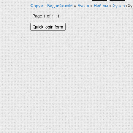
Форум - Биднийх.коМ
»
Бусад
»
Нийгэм
»
Хужаа
(Ху
Page
1
of
1
1