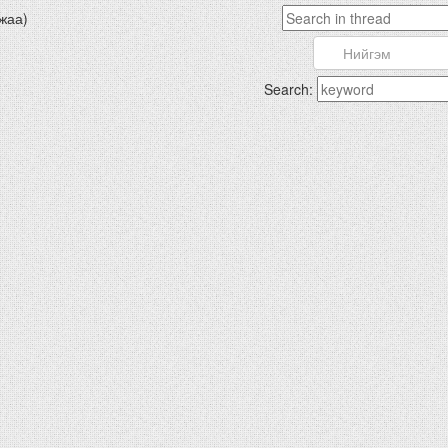
жаа)
Search: