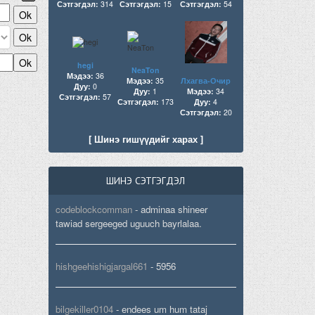
Сэтгэгдэл:
314
Сэтгэгдэл:
15
Сэтгэгдэл:
54
hegi
NeaTon
Мэдээ:
36
Мэдээ:
35
Лхагва-Очир
Дуу:
0
Дуу:
1
Мэдээ:
34
Сэтгэгдэл:
57
Сэтгэгдэл:
173
Дуу:
4
Сэтгэгдэл:
20
[ Шинэ гишүүдийг харах ]
ШИНЭ СЭТГЭГДЭЛ
codeblockcomman
-
adminaa shineer
tawiad sergeeged uguuch bayrlalaa.
hishgeehishigjargal661
-
5956
bilgekiller0104
-
endees um hum tataj