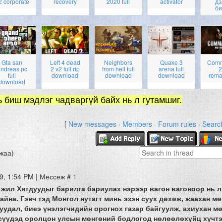
2 corporate
recovery
2020 full
activator
дэ
би
Gta san
Left 4 dead
Neighbors
Quake 3
Com
ndreas pc
2 v2 full rip
from hell full
arena full
2
full
download
download
download
rema
download
ь биш мэдлэг чадваргүй байх нь л гутамшиг.
[
New messages
·
Members
·
Forum rules
·
Searc
жаа)
9, 1:54 PM | Мессеж #
1
 жил Хятдуудыг барилга бариулах нэрээр вагон вагоноор нь л
айна. Гэвч тэд Монгол нутагт минь эзэн суух дөхөж, жаахан м
буудал, биеэ үнэлэгчидийн орогнох газар байгуулж, ахиухан м
сүүдэд оролцон улсын мөнгөний бодлогод нөлөөлөхүйц хүчт