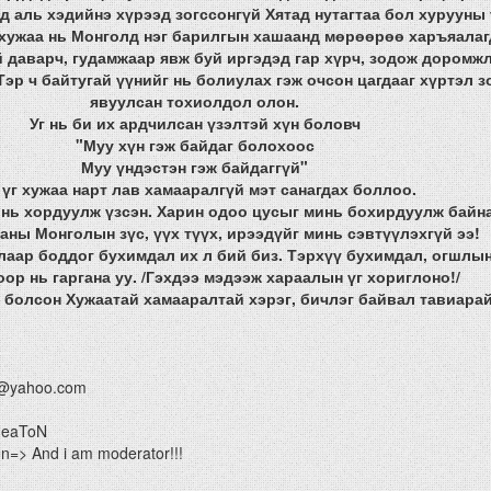
д аль хэдийнэ хүрээд зогссонгүй Хятад нутагтаа бол хурууны 
 хужаа нь Монголд нэг барилгын хашаанд мөрөөрөө харъяалаг
 даварч, гудамжаар явж буй иргэдэд гар хүрч, зодож доромж
Тэр ч байтугай үүнийг нь болиулах гэж очсон цагдааг хүртэл 
явуулсан тохиолдол олон.
Уг нь би их ардчилсан үзэлтэй хүн боловч
"Муу хүн гэж байдаг болохоос
Муу үндэстэн гэж байдаггүй"
 үг хужаа нарт лав хамааралгүй мэт санагдах боллоо.
инь хордуулж үзсэн. Харин одоо цусыг минь бохирдуулж байна
ааны Монголын зүс, үүх түүх, ирээдүйг минь сэвтүүлэхгүй ээ!
алаар боддог бухимдал их л бий биз. Тэрхүү бухимдал, огшлын
оор нь гаргана уу. /Гэхдээ мэдээж хараалын үг хориглоно!/
 болсон Хужаатай хамааралтай хэрэг, бичлэг байвал тавиарай
@yahoo.com
HeaToN
=> And i am moderator!!!