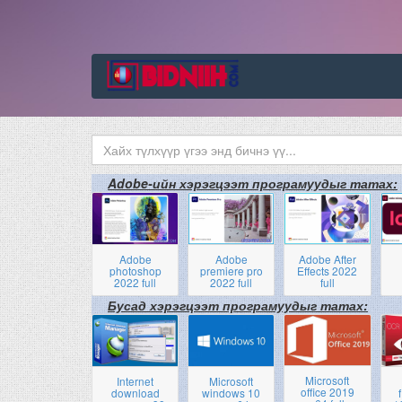
Adobe-ийн хэрэгцээт програмуудыг татах:
Adobe
Adobe
Adobe After
photoshop
premiere pro
Effects 2022
2022 full
2022 full
full
Бусад хэрэгцээт програмуудыг татах:
Microsoft
Internet
Microsoft
office 2019
download
windows 10