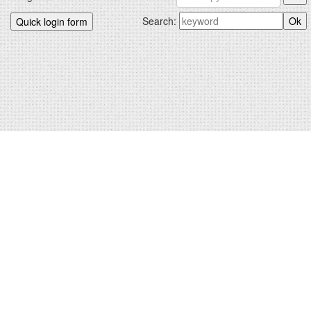
Search:
БИДНИЙХ.КОМ © 2012-2026
Hosted by
uCoz
|
Санал хүсэлт
Зохиогчийн эрх хуулиар хамгаалагдсан. Сайтад тавигдсан
мэдээлэл, материалыг ашигласан тохиолдолд сайтын нэрийг