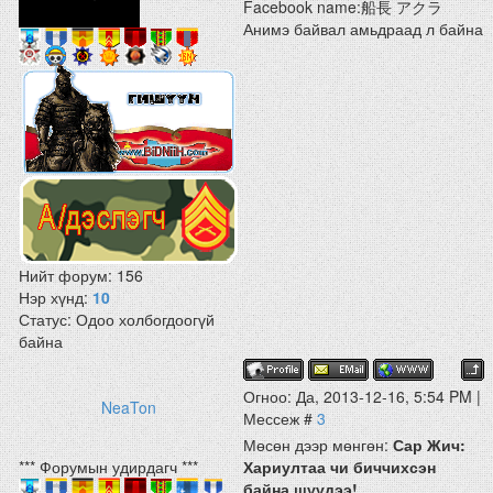
Facebook name:船長 アクラ
Анимэ байвал амьдраад л байна
Нийт форум:
156
Нэр хүнд:
10
Статус:
Одоо холбогдоогүй
байна
Огноо: Да, 2013-12-16, 5:54 PM |
NeaTon
Мессеж #
3
Мөсөн дээр мөнгөн:
Сар Жич:
*** Форумын удирдагч ***
Хариултаа чи биччихсэн
байна шүүдээ!