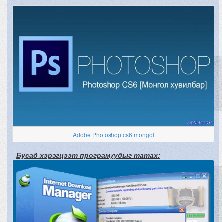
Adobe Photoshop cs6 mongol
Бусад хэрэгцээт програмуудыг татах: