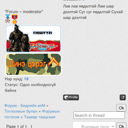
Лав лав явдалтай Лам шар
*Forum ~ moderator*
дээлтэй Суг суг явдалтай Сухай
шар дээлтэй
Нэр хүнд:
19
Статус:
Одоо холбогдоогүй
байна
Форум - Биднийх.коМ
»
Тоглоомын булан
»
Форумын
тоглоом
»
Таавар таацгаая
Page
1
of
1
1