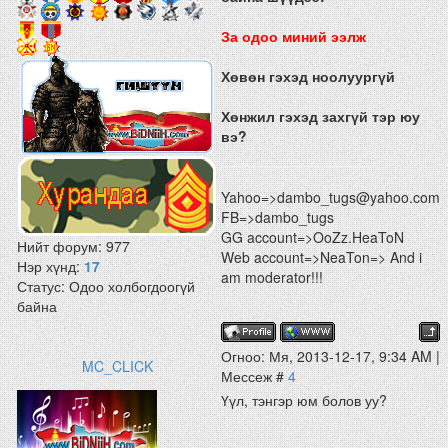
За одоо миний ээлж
Хөвөн гэхэд ноолуургүй
Хөнжил гэхэд захгүй тэр юу
вэ?
Yahoo=>dambo_tugs@yahoo.com
FB=>dambo_tugs
GG account=>OoZz.HeaToN
Нийт форум:
977
Web account=>NeaTon=> And i
Нэр хүнд:
17
am moderator!!!
Статус:
Одоо холбогдоогүй
байна
Огноо: Мя, 2013-12-17, 9:34 AM |
MC_CLICK
Мессеж #
4
Үүл, тэнгэр юм болов уу?