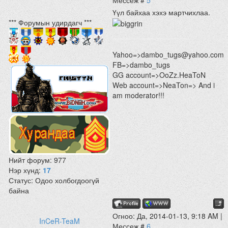
Мессеж #
5
Үүл байхаа хэхэ мартчихлаа.
*** Форумын удирдагч ***
Yahoo=>dambo_tugs@yahoo.com
FB=>dambo_tugs
GG account=>OoZz.HeaToN
Web account=>NeaTon=> And i
am moderator!!!
Нийт форум:
977
Нэр хүнд:
17
Статус:
Одоо холбогдоогүй
байна
Огноо: Да, 2014-01-13, 9:18 AM |
InCeR-TeaM
Мессеж #
6