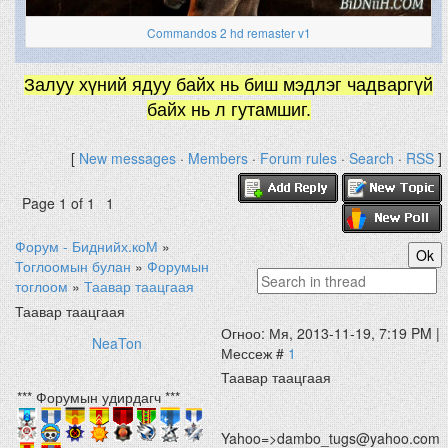
Commandos 2 hd remaster v1
Залуу хүний ядуу байх нь биш мэдлэг чадваргүй
байх нь л гутамшиг.
[
New messages
·
Members
·
Forum rules
·
Search
·
RSS
]
Page
1
of
1
1
Форум - Биднийх.коМ
»
Тоглоомын булан
»
Форумын
тоглоом
»
Таавар таацгаая
Таавар таацгаая
Огноо: Мя, 2013-11-19, 7:19 PM |
NeaTon
Мессеж #
1
Таавар таацгаая
*** Форумын удирдагч ***
Yahoo=>dambo_tugs@yahoo.com