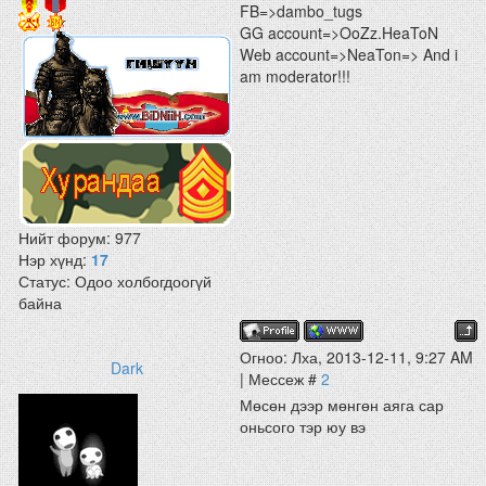
FB=>dambo_tugs
GG account=>OoZz.HeaToN
Web account=>NeaTon=> And i
am moderator!!!
Нийт форум:
977
Нэр хүнд:
17
Статус:
Одоо холбогдоогүй
байна
Огноо: Лха, 2013-12-11, 9:27 AM
Dark
| Мессеж #
2
Мөсөн дээр мөнгөн аяга сар
оньсого тэр юу вэ