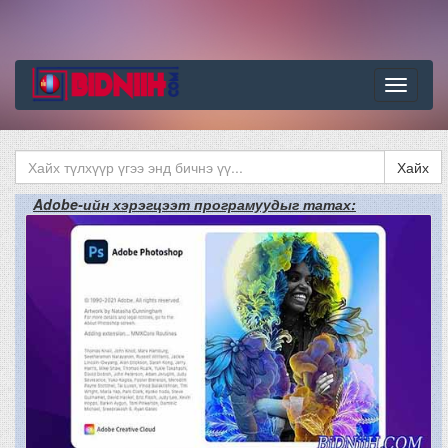
Цэс
Хайх
Adobe-ийн хэрэгцээт програмуудыг татах: