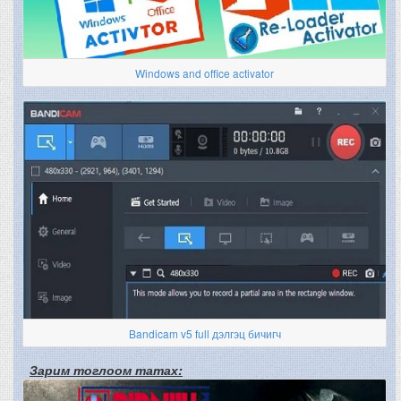
Windows and office activator
Bandicam v5 full дэлгэц бичигч
Зарим тоглоом татах: