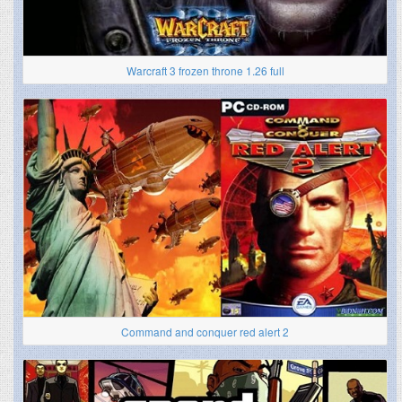
Warcraft 3 frozen throne 1.26 full
Command and conquer red alert 2