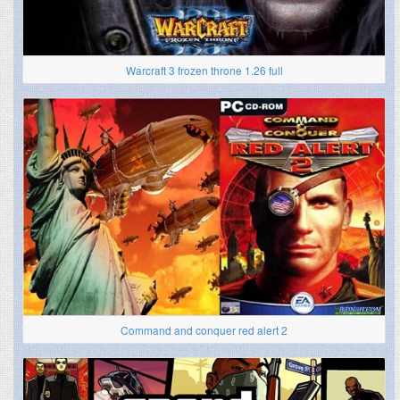
Warcraft 3 frozen throne 1.26 full
Command and conquer red alert 2