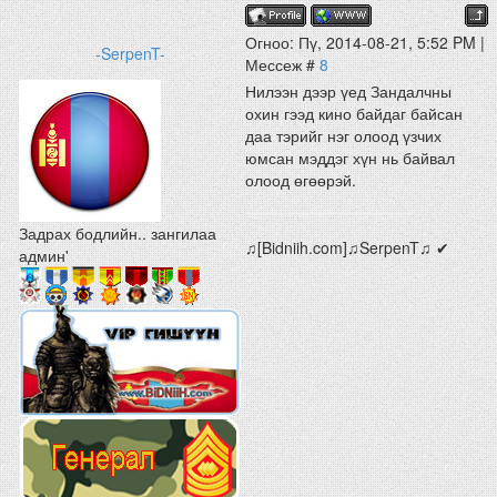
Огноо: Пү, 2014-08-21, 5:52 PM |
-SerpenT-
Мессеж #
8
Нилээн дээр үед Зандалчны
охин гээд кино байдаг байсан
даа тэрийг нэг олоод үзчих
юмсан мэддэг хүн нь байвал
олоод өгөөрэй.
Задрах бодлийн.. зангилаа
♫[Bidniih.com]♫SerpenT♫ ✔
админ'