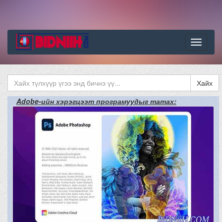
Цэс
Хайх
Adobe-ийн хэрэгцээт програмуудыг татах: