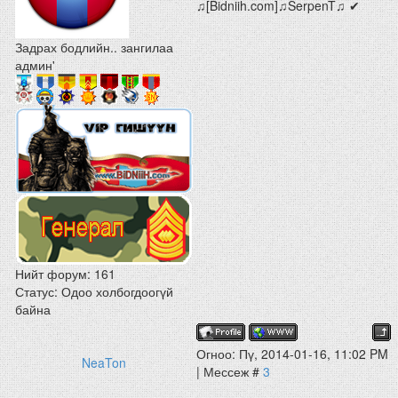
♫[Bidniih.com]♫SerpenT♫ ✔
Задрах бодлийн.. зангилаа
админ'
Нийт форум:
161
Статус:
Одоо холбогдоогүй
байна
Огноо: Пү, 2014-01-16, 11:02 PM
NeaTon
| Мессеж #
3