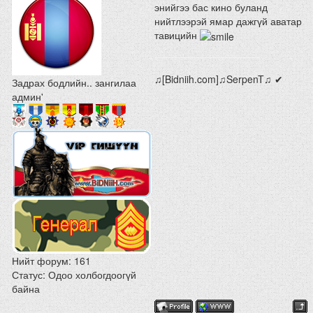
энийгээ бас кино буланд
нийтлээрэй ямар дажгүй аватар
тавицийн
♫[Bidniih.com]♫SerpenT♫ ✔
Задрах бодлийн.. зангилаа
админ'
Нийт форум:
161
Статус:
Одоо холбогдоогүй
байна