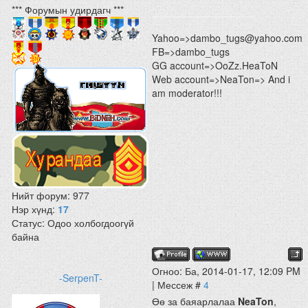
*** Форумын удирдагч ***
Yahoo=>dambo_tugs@yahoo.com
FB=>dambo_tugs
GG account=>OoZz.HeaToN
Web account=>NeaTon=> And i
am moderator!!!
Нийт форум:
977
Нэр хүнд:
17
Статус:
Одоо холбогдоогүй
байна
Огноо: Ба, 2014-01-17, 12:09 PM
-SerpenT-
| Мессеж #
4
Өө за баяарлалаа
NeaTon
,