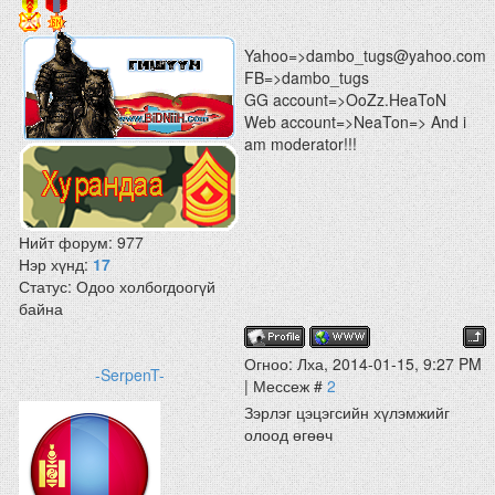
Yahoo=>dambo_tugs@yahoo.com
FB=>dambo_tugs
GG account=>OoZz.HeaToN
Web account=>NeaTon=> And i
am moderator!!!
Нийт форум:
977
Нэр хүнд:
17
Статус:
Одоо холбогдоогүй
байна
Огноо: Лха, 2014-01-15, 9:27 PM
-SerpenT-
| Мессеж #
2
Зэрлэг цэцэгсийн хүлэмжийг
олоод өгөөч