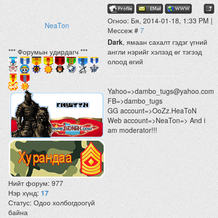
Огноо: Бя, 2014-01-18, 1:33 PM |
NeaTon
Мессеж #
7
Dark
, ямаан сахалт гэдэг үгний
*** Форумын удирдагч ***
англи нэрийг хэлээд өг тэгээд
олоод өгий
Yahoo=>dambo_tugs@yahoo.com
FB=>dambo_tugs
GG account=>OoZz.HeaToN
Web account=>NeaTon=> And i
am moderator!!!
Нийт форум:
977
Нэр хүнд:
17
Статус:
Одоо холбогдоогүй
байна