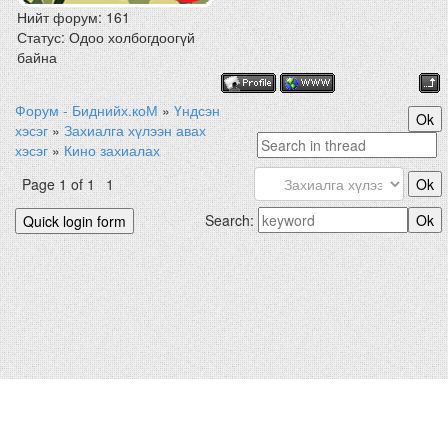
Нийт форум:
161
Статус:
Одоо холбогдоогүй
байна
Форум - Биднийх.коМ
»
Үндсэн
хэсэг
»
Захиалга хүлээн авах
хэсэг
»
Кино захиалах
Page
1
of
1
1
Search: