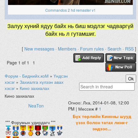
Commandos 2 hd remaster v1
Залуу хүний ядуу байх нь биш мэдлэг чадваргүй
байх нь л гутамшиг.
[
New messages
·
Members
·
Forum rules
·
Search
·
RSS
]
Page
1
of
1
1
Форум - Биднийх.коМ
»
Үндсэн
хэсэг
»
Захиалга хүлээн авах
хэсэг
»
Кино захиалах
Кино захиалах
Огноо: Лха, 2014-01-08, 12:00
NeaTon
PM | Мессеж #
1
Бүх төрлийн Киноны шууд
*** Форумын удирдагч ***
үзэх болон татах линк-г
эндээс...