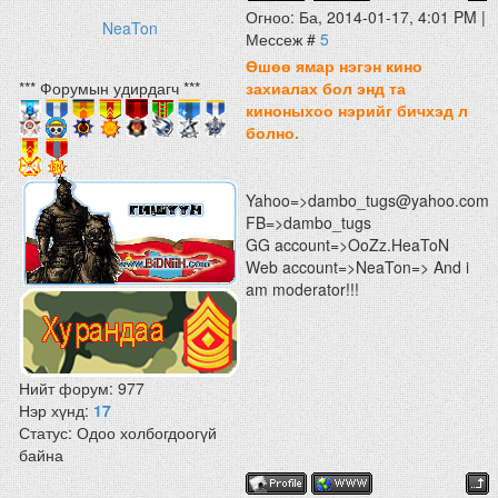
Огноо: Ба, 2014-01-17, 4:01 PM |
NeaTon
Мессеж #
5
Өшөө ямар нэгэн кино
*** Форумын удирдагч ***
захиалах бол энд та
киноныхоо нэрийг бичхэд л
болно.
Yahoo=>dambo_tugs@yahoo.com
FB=>dambo_tugs
GG account=>OoZz.HeaToN
Web account=>NeaTon=> And i
am moderator!!!
Нийт форум:
977
Нэр хүнд:
17
Статус:
Одоо холбогдоогүй
байна