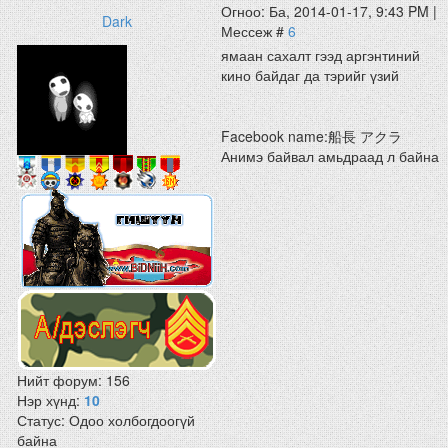
Огноо: Ба, 2014-01-17, 9:43 PM |
Dark
Мессеж #
6
ямаан сахалт гээд аргэнтиний
кино байдаг да тэрийг үзий
Facebook name:船長 アクラ
Анимэ байвал амьдраад л байна
Нийт форум:
156
Нэр хүнд:
10
Статус:
Одоо холбогдоогүй
байна