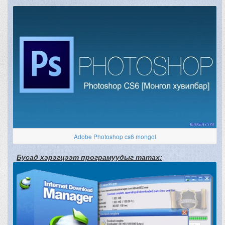
Adobe Photoshop cs6 mongol
Бусад хэрэгцээт програмуудыг татах: