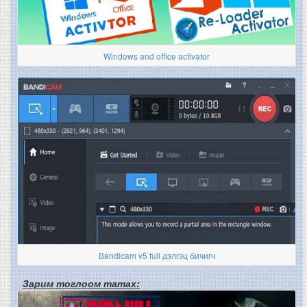
Windows and office activator
Bandicam v5 full дэлгэц бичигч
Зарим тоглоом татах: