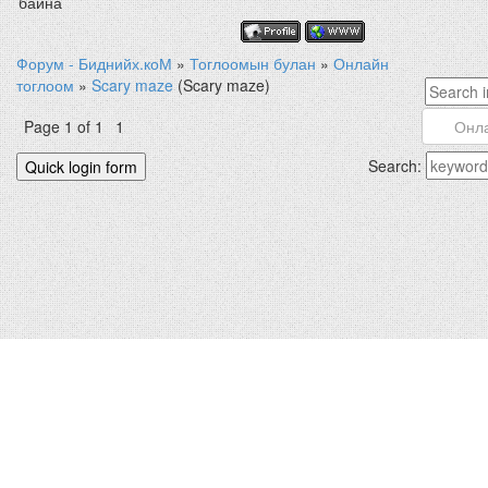
байна
Форум - Биднийх.коМ
»
Тоглоомын булан
»
Онлайн
тоглоом
»
Scary maze
(Scary maze)
Page
1
of
1
1
Search: