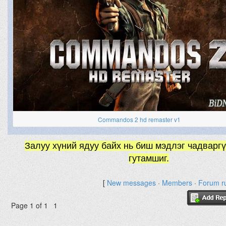
Commandos 2 hd remaster v1
Залуу хүний ядуу байх нь биш мэдлэг чадваргү
гутамшиг.
[
New messages
·
Members
·
Forum r
Page
1
of
1
1