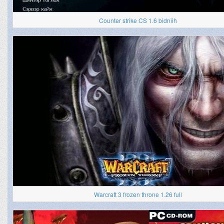
Counter strike CS 1.6 bidniih
Warcraft 3 frozen throne 1.26 full