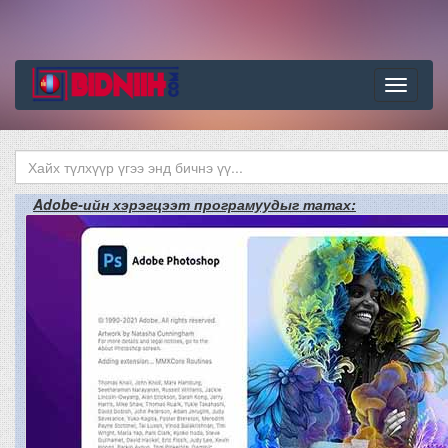
Цэс
Adobe-ийн хэрэгцээт програмуудыг татах: