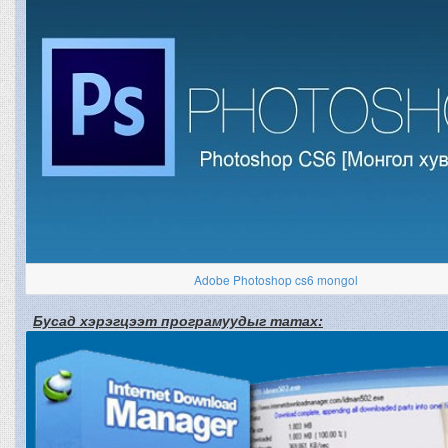
Adobe Photoshop cs6 mongol
Бусад хэрэгцээт програмуудыг татах: