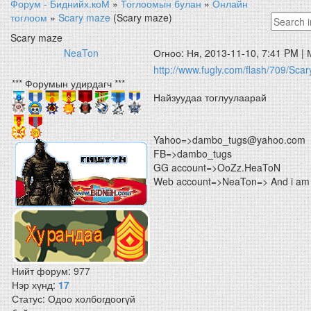
Форум - Биднийх.коМ
»
Тоглоомын булан
»
Онлайн
тоглоом
»
Scary maze
(Scary maze)
Scary maze
NeaTon
Огноо: Ня, 2013-11-10, 7:41 PM |
http://www.fugly.com/flash/709/S
*** Форумын удирдагч ***
Найзуудаа тоглуулаарай
Yahoo=>dambo_tugs@yahoo.com
FB=>dambo_tugs
GG account=>OoZz.HeaToN
Web account=>NeaTon=> And i am 
Нийт форум:
977
Нэр хүнд:
17
Статус:
Одоо холбогдоогүй