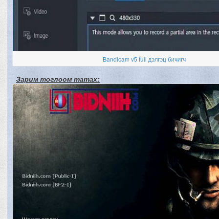
Bandicam v5 full дэлгэц бичигч
Зарим тоглоом татах: