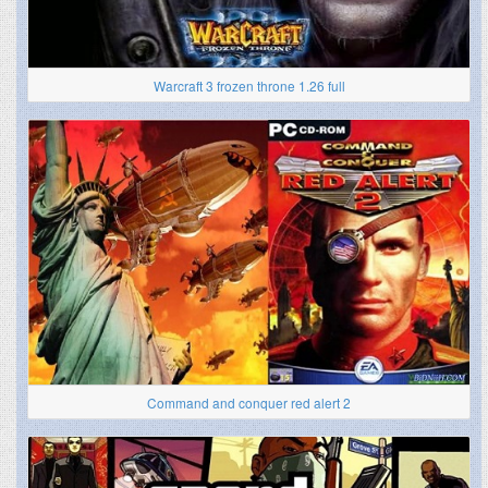
Warcraft 3 frozen throne 1.26 full
Command and conquer red alert 2