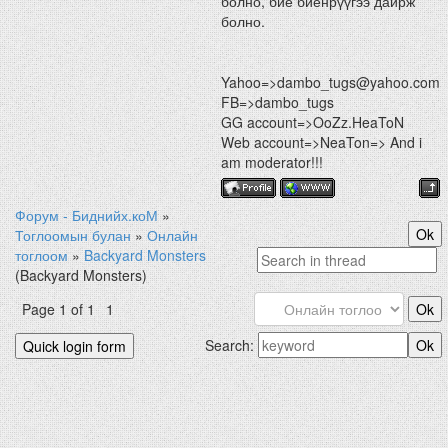
болно, бие биенрүүгээ дайрж
болно.
Yahoo=>dambo_tugs@yahoo.com
FB=>dambo_tugs
GG account=>OoZz.HeaToN
Web account=>NeaTon=> And i
am moderator!!!
Форум - Биднийх.коМ
»
Тоглоомын булан
»
Онлайн
тоглоом
»
Backyard Monsters
(Backyard Monsters)
Page
1
of
1
1
Search: