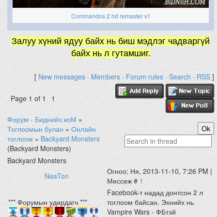
Commandos 2 hd remaster v1
Залуу хүний ядуу байх нь биш мэдлэг чадваргүй
байх нь л гутамшиг.
[
New messages
·
Members
·
Forum rules
·
Search
·
RSS
]
Page
1
of
1
1
Форум - Биднийх.коМ
»
Тоглоомын булан
»
Онлайн
тоглоом
»
Backyard Monsters
(Backyard Monsters)
Backyard Monsters
Огноо: Ня, 2013-11-10, 7:26 PM |
NeaTon
Мессеж #
1
Facebook-т надад донтсон 2 л
*** Форумын удирдагч ***
тоглоом байсан. Эхнийх нь
Vampire Wars - ФБтэй