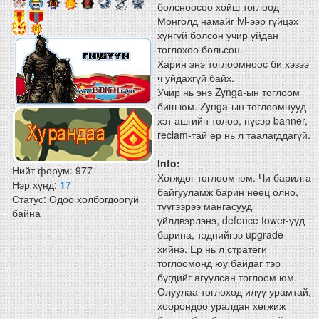
болсноосоо хойш тоглоод
Монголд намайг lvl-ээр гүйцэх
хүнгүй болсон учир уйдан
тоглохоо больсон.
Харин энэ тоглоомноос би хэзээ
ч уйдахгүй байх.
Учир нь энэ Zynga-ын тоглоом
биш юм. Zynga-ын тоглоомнууд
хэт ашгийн төлөө, нүсэр banner,
reclam-тай ер нь л таалагддагүй.
Info:
Нийт форум:
977
Хөгждөг тоглоом юм. Чи барилга
Нэр хүнд:
17
байгууламж барин нөөц олно,
Статус:
Одоо холбогдоогүй
түүгээрээ мангасууд
байна
үйлдвэрлэнэ, defence tower-үүд
барина, тэднийгээ upgrade
хийнэ. Ер нь л стратеги
тоглоомонд юу байдаг тэр
бүгдийг агуулсан тоглоом юм.
Олуулаа тоглоход илүү урамтай,
хоорондоо уралдан хөгжиж