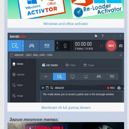
Windows and office activator
Bandicam v5 full дэлгэц бичигч
Зарим тоглоом татах: