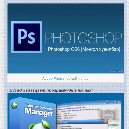
Adobe Photoshop cs6 mongol
Бусад хэрэгцээт програмуудыг татах: