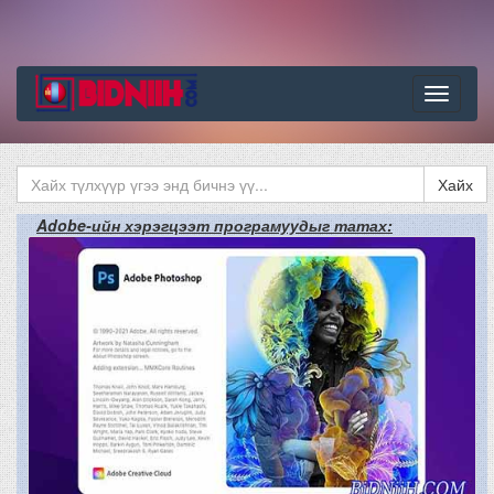
Цэс
Хайх
Adobe-ийн хэрэгцээт програмуудыг татах: