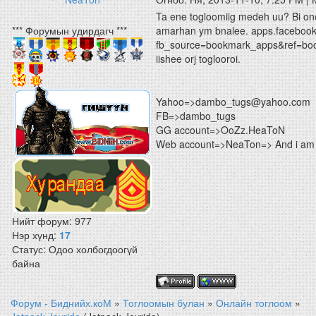
Ta ene togloomiig medeh uu? Bi ono
*** Форумын удирдагч ***
amarhan ym bnalee. apps.facebook.
fb_source=bookmark_apps&ref=b
iishee orj toglooroi.
Yahoo=>dambo_tugs@yahoo.com
FB=>dambo_tugs
GG account=>OoZz.HeaToN
Web account=>NeaTon=> And i am 
Нийт форум:
977
Нэр хүнд:
17
Статус:
Одоо холбогдоогүй
байна
Форум - Биднийх.коМ
»
Тоглоомын булан
»
Онлайн тоглоом
»