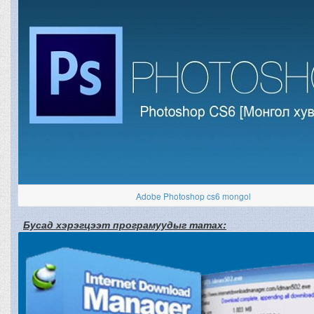
Adobe Photoshop cs6 mongol
Бусад хэрэгцээт програмуудыг татах: