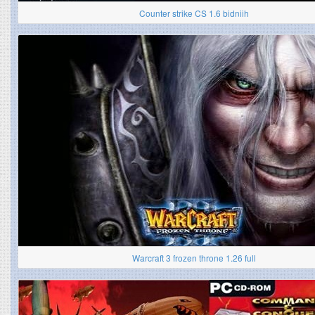
Counter strike CS 1.6 bidniih
Warcraft 3 frozen throne 1.26 full