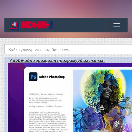
Цэс
Adobe-ийн хэрэгцээт програмуудыг татах: