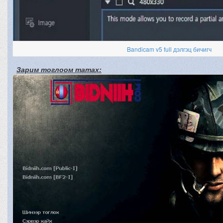
Bandicam v5 full дэлгэц бичигч
Зарим тоглоом татах: