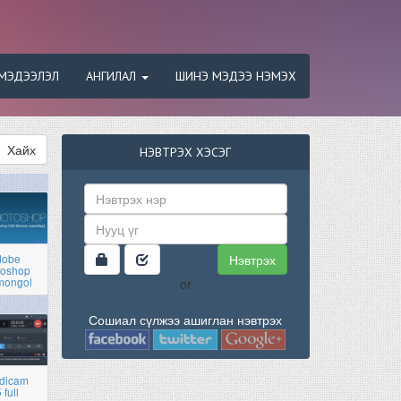
МЭДЭЭЛЭЛ
АНГИЛАЛ
ШИНЭ МЭДЭЭ НЭМЭХ
Хайх
НЭВТРЭХ ХЭСЭГ
Нэвтрэх
dobe
toshop
mongol
or
Сошиал сүлжээ ашиглан нэвтрэх
dicam
 full