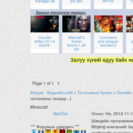
x64 full
manager 38
pro x64
1
Зарим тоглоом татах:
Counter
Warcraft 3
Command
strike CS 1.6
frozen
and conquer
a
bidniih
throne 1.26
red alert 2
full
Залуу хүний ядуу байх н
Page
1
of
1
1
Форум - Биднийх.коМ
»
Тоглоомын булан
»
Онлайн 
тоглоомны талаар...)
Minecraft
NeaTon
Огноо: Ня, 2013-11-
Шведийн программист
*** Форумын удирдагч ***
Mojang компанийг ба
графикийг үндэслэн 