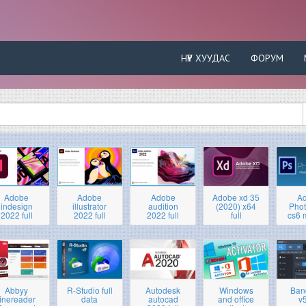
НҮҮР ХУУДАС
ФОРУМ
Adobe
Adobe
Adobe
Adobe xd 35
A
indesign
illustrator
audition
(2020) x64
Pho
2022 full
2022 full
2022 full
full
cs6 
Abbyy
R-Studio full
Autodesk
Windows
Ban
finereader
data
autocad
and office
v5