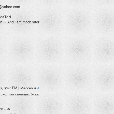
@yahoo.com
HeaToN
=> And i am moderator!!!
6, 6:47 PM | Мессеж #
4
рхолтой санагдах бхаа
長 アクラ