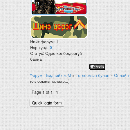
Нийт форум:
1
Нэр хүнд:
0
Статус:
Одоо холбогдоогүй
байна
Форум - Биднийх.коМ
»
Тоглоомын булан
»
Онлайн 
тоглоомны талаар...)
Page
1
of
1
1