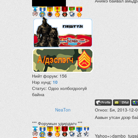
Анимэ байвал амьдр
Нийт форум:
156
Нэр хүнд:
10
Статус:
Одоо холбогдоогүй
байна
NeaTon
Огноо: Бя, 2013-12-0
Аавын утсан дээр бай
*** Форумын удирдагч ***
Yahoo=>dambo_tugs