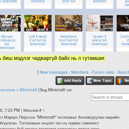
2 corporate
recovery
2020 full
activator
дэ
би
Gta san
Left 4 dead
Neighbors
Quake 3
Com
ndreas pc
2 v2 full rip
from hell full
arena full
2
full
download
download
download
rema
download
ь биш мэдлэг чадваргүй байх нь л гутамшиг.
[
New messages
·
Members
·
Forum rules
·
Searc
тоглоом
»
Minecraft
(Энд Minecraft гэх
10, 7:23 PM | Мессеж #
1
 Маркус Перссон "Minecraft" тоглоомыг боловсруулан өөрийн
йгуулсан. Тоглоомын онцлог тал нь гурван хэмжээст
хүрээлэн буй орчинг тоглоомд харуулсан явдал ажээ.