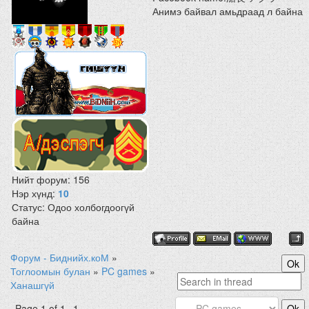
Анимэ байвал амьдраад л байна
Нийт форум:
156
Нэр хүнд:
10
Статус:
Одоо холбогдоогүй
байна
Форум - Биднийх.коМ
»
Тоглоомын булан
»
PC games
»
Ханашгүй
Page
1
of
1
1