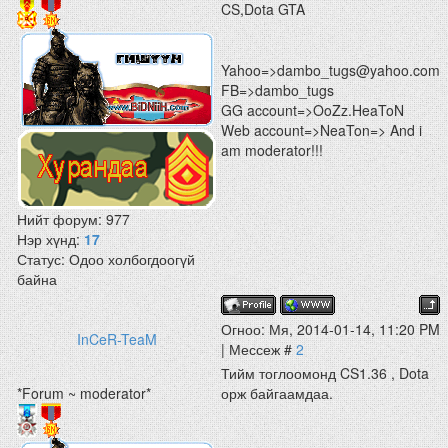
CS,Dota GTA
Yahoo=>dambo_tugs@yahoo.com
FB=>dambo_tugs
GG account=>OoZz.HeaToN
Web account=>NeaTon=> And i
am moderator!!!
Нийт форум:
977
Нэр хүнд:
17
Статус:
Одоо холбогдоогүй
байна
Огноо: Мя, 2014-01-14, 11:20 PM
InCeR-TeaM
| Мессеж #
2
Тийм тоглоомонд CS1.36 , Dota
*Forum ~ moderator*
орж байгаамдаа.