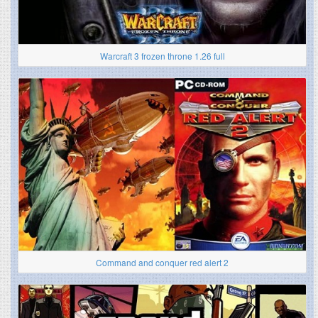
Warcraft 3 frozen throne 1.26 full
Command and conquer red alert 2