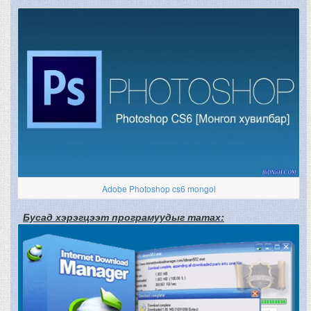
Adobe Photoshop cs6 mongol
Бусад хэрэгцээт програмуудыг татах: