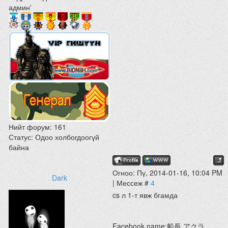
админ'
Нийт форум:
161
Статус:
Одоо холбогдоогүй
байна
Огноо: Пү, 2014-01-16, 10:04 PM
Dark
| Мессеж #
4
cs л 1-т явж бгамда
Facebook name:船長 アクラ