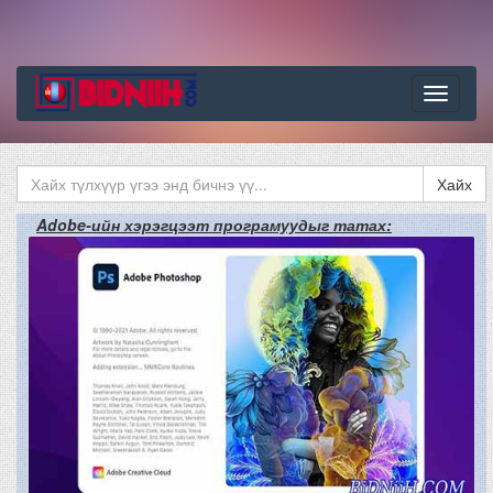
Цэс
Хайх
Adobe-ийн хэрэгцээт програмуудыг татах: