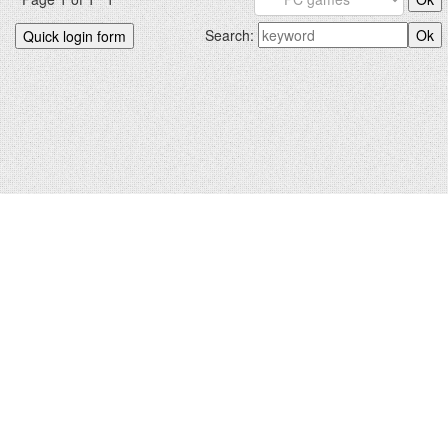
Search:
БИДНИЙХ.КОМ © 2012-2026
Hosted by
uCoz
|
Санал хүсэлт
Зохиогчийн эрх хуулиар хамгаалагдсан. Сайтад тавигдсан
мэдээлэл, материалыг ашигласан тохиолдолд сайтын нэрийг