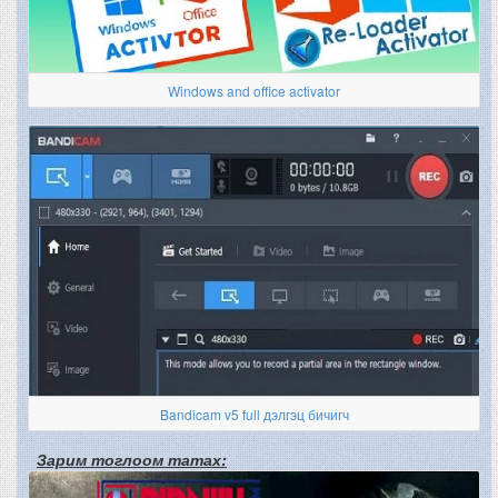
Windows and office activator
Bandicam v5 full дэлгэц бичигч
Зарим тоглоом татах: