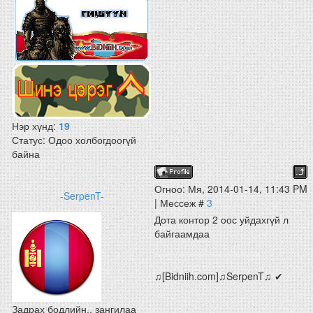
Нэр хүнд:
19
Статус:
Одоо холбогдоогүй
байна
Огноо: Мя, 2014-01-14, 11:43 PM
-SerpenT-
| Мессеж #
3
Дота контор 2 оос уйдахгүй л
байгаамдаа
♫[Bidniih.com]♫SerpenT♫ ✔
Задрах бодлийн.. зангилаа