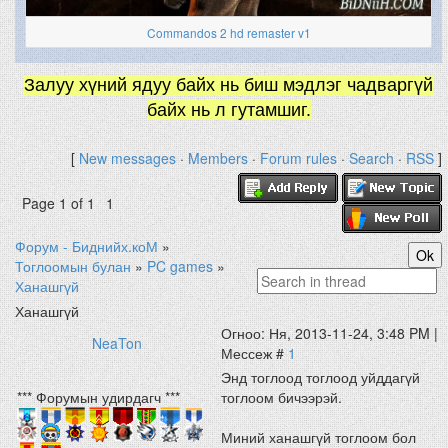
Commandos 2 hd remaster v1
Залуу хүний ядуу байх нь биш мэдлэг чадваргүй
байх нь л гутамшиг.
[
New messages
·
Members
·
Forum rules
·
Search
·
RSS
]
Page
1
of
1
1
Форум - Биднийх.коМ
»
Тоглоомын булан
»
PC games
»
Ханашгүй
Ханашгүй
Огноо: Ня, 2013-11-24, 3:48 PM |
NeaTon
Мессеж #
1
Энд тоглоод тоглоод уйддагүй
*** Форумын удирдагч ***
тоглоом бичээрэй.
Миний ханашгүй тоглоом бол