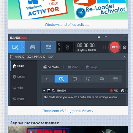
Windows and office activator
Bandicam v5 full дэлгэц бичигч
Зарим тоглоом татах: