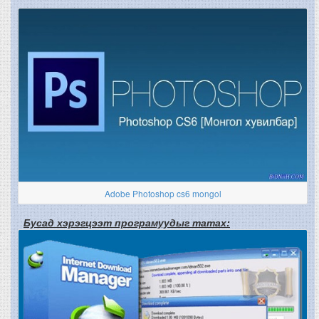
Adobe Photoshop cs6 mongol
Бусад хэрэгцээт програмуудыг татах: