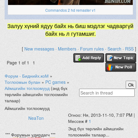
Commandos 2 hd remaster v1
Залуу хүний ядуу байх нь биш мэдлэг чадваргүй
байх нь л гутамшиг.
[
New messages
·
Members
·
Forum rules
·
Search
·
RSS
]
Page
1
of
1
1
Форум - Биднийх.коМ
»
Тоглоомын булан
»
PC games
»
Аймшгийн тоглоомууд
(энд бүх
төрлийн аймшгийн тоглоомийн
талаар)
Аймшгийн тоглоомууд
Огноо: Ня, 2013-11-10, 7:07 PM |
NeaTon
Мессеж #
1
Энд бүх төрлийн аймшгийн
*** Форумын удирдагч ***
толоомийн талаар...