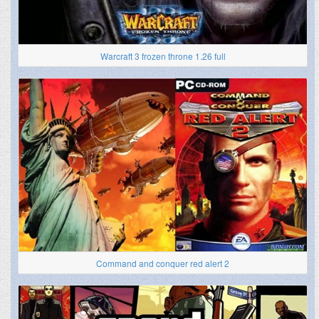
Warcraft 3 frozen throne 1.26 full
Command and conquer red alert 2