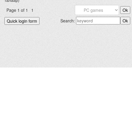
талаар)
Page
1
of
1
1
Search:
БИДНИЙХ.КОМ © 2012-2026
Hosted by
uCoz
|
Санал хүсэлт