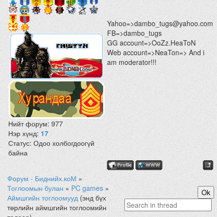
Yahoo=>dambo_tugs@yahoo.com
FB=>dambo_tugs
GG account=>OoZz.HeaToN
Web account=>NeaTon=> And i
am moderator!!!
Нийт форум:
977
Нэр хүнд:
17
Статус:
Одоо холбогдоогүй
байна
Форум - Биднийх.коМ
»
Тоглоомын булан
»
PC games
»
Аймшгийн тоглоомууд
(энд бүх
төрлийн аймшгийн тоглоомийн