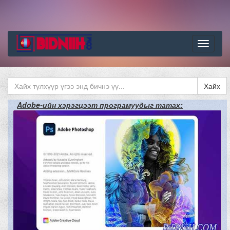
Цэс
Хайх
Adobe-ийн хэрэгцээт програмуудыг татах: