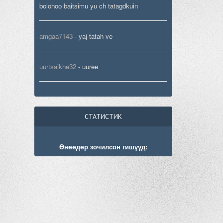
bolohoo baitsimu yu ch tatagdkuin
amgaa7143
-
yaj tatah ve
uurtsaikhe32
-
uuree
СТАТИСТИК
Өнөөдөр зочилсон гишүүд: