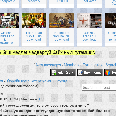
2 corporate
recovery
2020 full
activator
дэ
би
Gta san
Left 4 dead
Neighbors
Quake 3
Com
ndreas pc
2 v2 full rip
from hell full
arena full
2
full
download
download
download
rema
download
ь биш мэдлэг чадваргүй байх нь л гутамшиг.
[
New messages
·
Members
·
Forum rules
·
Searc
es
»
Өөрийн компьютерт хамгийн сүүлд
лд суулгaсан тоглоом)
ом
10, 6:51 PM | Мессеж #
1
ийн сүүлд суулгаж, тоглож үзсэн тоглоом чинь?
байгаа үе давдаг, хөгжүүлдэг, цуврал тоглоом бий бол тэр
й товчхон танилцуулна уу.