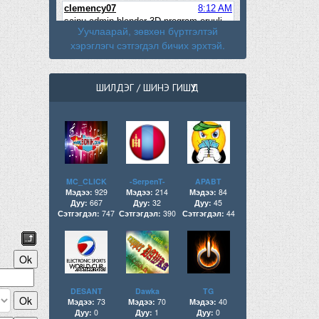
Уучлаарай, зөвхөн бүртгэлтэй
хэрэглэгч сэтгэгдэл бичих эрхтэй.
ШИЛДЭГ / ШИНЭ ГИШҮҮД
MC_CLICK
-SerpenT-
APABT
Мэдээ:
929
Мэдээ:
214
Мэдээ:
84
Дуу:
667
Дуу:
32
Дуу:
45
Сэтгэгдэл:
747
Сэтгэгдэл:
390
Сэтгэгдэл:
44
DESANT
Dawka
TG
Мэдээ:
73
Мэдээ:
70
Мэдээ:
40
Дуу:
0
Дуу:
1
Дуу:
0