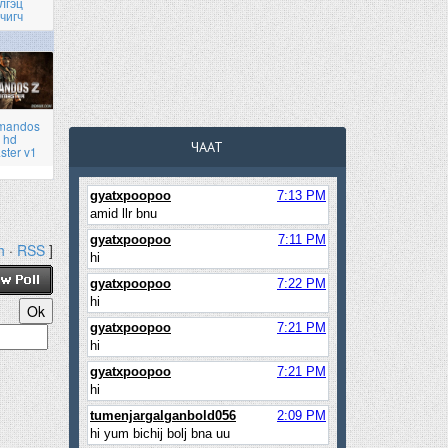
лгэц
чигч
mandos
 hd
ЧААТ
ster v1
h
·
RSS
]