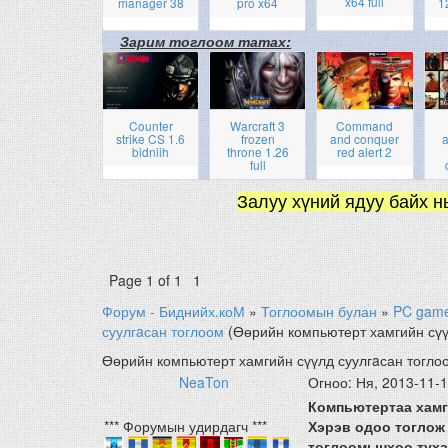
x64 full
manager 38
pro x64
1
Зарим тоглоом татах:
Counter
Warcraft 3
Command
strike CS 1.6
frozen
and conquer
a
bidniih
throne 1.26
red alert 2
full
Залуу хүний ядуу байх н
Page
1
of
1
1
Форум - Биднийх.коМ
»
Тоглоомын булан
»
PC gam
суулгaсан тоглоом
(Өөрийн компьютерт хамгийн сүү
Өөрийн компьютерт хамгийн сүүлд суулгaсан тогло
NeaTon
Огноо: Ня, 2013-11-
Компьютертаа хамг
*** Форумын удирдагч ***
Хэрэв одоо тоглож 
тоглоомынхоо туха