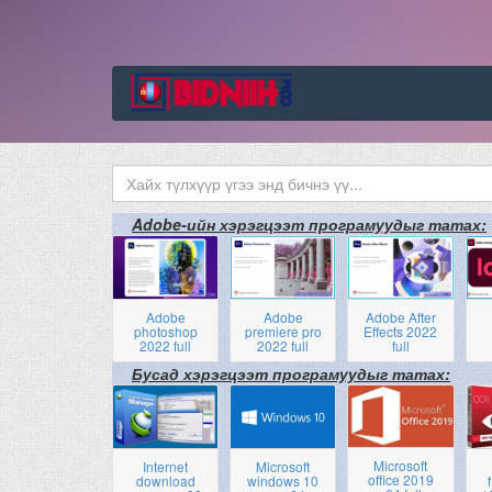
Adobe-ийн хэрэгцээт програмуудыг татах:
Adobe
Adobe
Adobe After
photoshop
premiere pro
Effects 2022
2022 full
2022 full
full
Бусад хэрэгцээт програмуудыг татах:
Microsoft
Internet
Microsoft
office 2019
download
windows 10