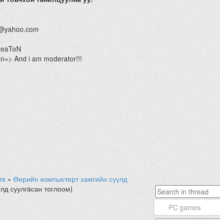
@yahoo.com
HeaToN
=> And i am moderator!!!
es
»
Өөрийн компьютерт хамгийн сүүлд
лд суулгaсан тоглоом)