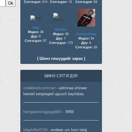
Сэтгэгдэл:
314
Сэтгэгдэл:
15
Сэтгэгдэл:
54
hegi
NeaTon
Мэдээ:
36
Мэдээ:
35
Лхагва-Очир
Дуу:
0
Дуу:
1
Мэдээ:
34
Сэтгэгдэл:
57
Сэтгэгдэл:
173
Дуу:
4
Сэтгэгдэл:
20
[ Шинэ гишүүдийг харах ]
ШИНЭ СЭТГЭГДЭЛ
codeblockcomman
-
adminaa shineer
tawiad sergeeged uguuch bayrlalaa.
hishgeehishigjargal661
-
5956
bilgekiller0104
-
endees um hum tataj