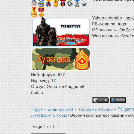
Yahoo=>dambo_tugs
FB=>dambo_tugs
GG account=>OoZz.
Web account=>NeaTon
Нийт форум:
977
Нэр хүнд:
17
Статус:
Одоо холбогдоогүй
байна
Форум - Биднийх.коМ
»
Тоглоомын булан
»
PC gam
суулгaсан тоглоом
(Өөрийн компьютерт хамгийн сүү
Page
1
of
1
1