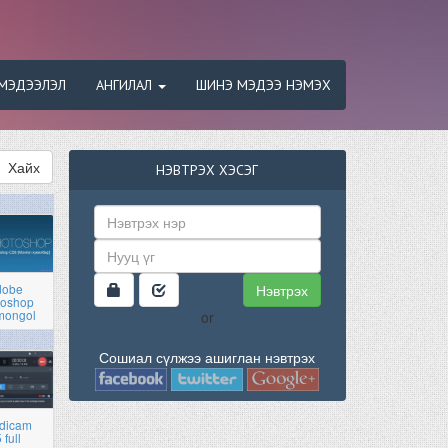
МЭДЭЭЛЭЛ
АНГИЛАЛ
ШИНЭ МЭДЭЭ НЭМЭХ
Хайх
НЭВТРЭХ ХЭСЭГ
Нэвтрэх
dobe
toshop
mongol
or
Сошиал сүлжээ ашиглан нэвтрэх
dicam
 full