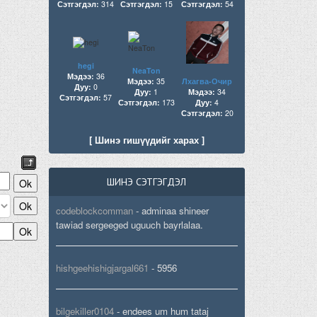
Сэтгэгдэл:
314
Сэтгэгдэл:
15
Сэтгэгдэл:
54
hegi
NeaTon
Мэдээ:
36
Мэдээ:
35
Лхагва-Очир
Дуу:
0
Дуу:
1
Мэдээ:
34
Сэтгэгдэл:
57
Сэтгэгдэл:
173
Дуу:
4
Сэтгэгдэл:
20
[ Шинэ гишүүдийг харах ]
ШИНЭ СЭТГЭГДЭЛ
codeblockcomman
-
adminaa shineer
tawiad sergeeged uguuch bayrlalaa.
hishgeehishigjargal661
-
5956
bilgekiller0104
-
endees um hum tataj