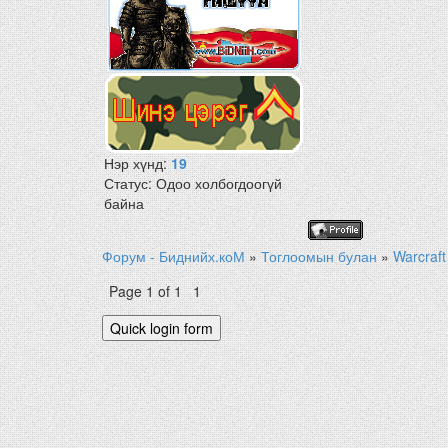
Нэр хүнд:
19
Статус:
Одоо холбогдоогүй
байна
Форум - Биднийх.коМ
»
Тоглоомын булан
»
Warcraft
Page
1
of
1
1