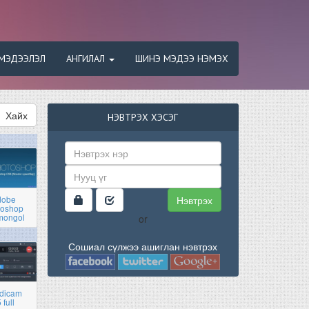
МЭДЭЭЛЭЛ
АНГИЛАЛ
ШИНЭ МЭДЭЭ НЭМЭХ
Хайх
НЭВТРЭХ ХЭСЭГ
Нэвтрэх
dobe
toshop
mongol
or
Сошиал сүлжээ ашиглан нэвтрэх
dicam
 full