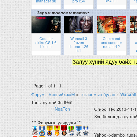
x64 full
manager 38
pro x64
1
Зарим тоглоом татах:
Counter
Warcraft 3
Command
strike CS 1.6
frozen
and conquer
a
bidniih
throne 1.26
red alert 2
full
Залуу хүний ядуу байх н
Page
1
of
1
1
Форум - Биднийх.коМ
»
Тоглоомын булан
»
Warcraft
Таны дуртай 3н Item
NeaTon
Огноо: Пү, 2013-11-
Хүн болгонд л дуртай
*** Форумын удирдагч ***
Yahoo=>dambo_tugs