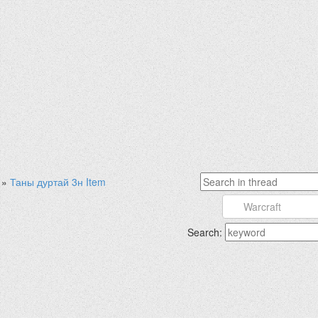
»
Таны дуртай 3н Item
Search: