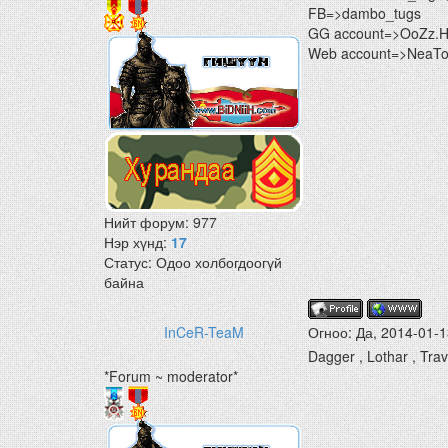
FB=>dambo_tugs
GG account=>OoZz.
Web account=>NeaTon
Нийт форум:
977
Нэр хүнд:
17
Статус:
Одоо холбогдоогүй
байна
InCeR-TeaM
Огноо: Да, 2014-01-1
Dagger , Lothar , Trav
*Forum ~ moderator*