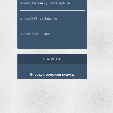
bolohoo baitsimu yu ch tatagdkuin
amgaa7143
-
yaj tatah ve
uurtsaikhe32
-
uuree
СТАТИСТИК
Өнөөдөр зочилсон гишүүд: