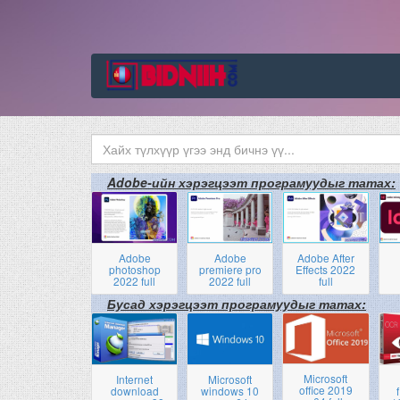
Adobe-ийн хэрэгцээт програмуудыг татах:
Adobe
Adobe
Adobe After
photoshop
premiere pro
Effects 2022
2022 full
2022 full
full
Бусад хэрэгцээт програмуудыг татах:
Microsoft
Internet
Microsoft
office 2019
download
windows 10