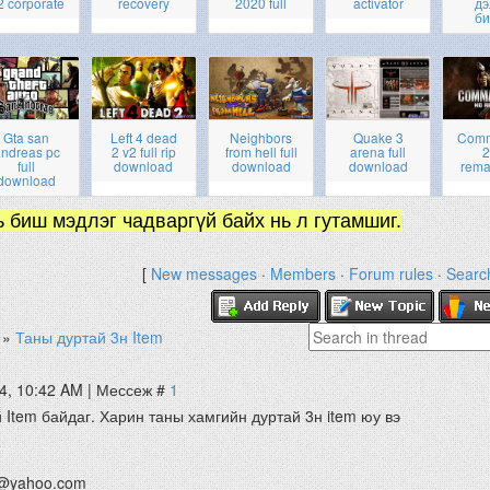
2 corporate
recovery
2020 full
activator
дэ
би
Gta san
Left 4 dead
Neighbors
Quake 3
Com
ndreas pc
2 v2 full rip
from hell full
arena full
2
full
download
download
download
rema
download
ь биш мэдлэг чадваргүй байх нь л гутамшиг.
[
New messages
·
Members
·
Forum rules
·
Searc
»
Таны дуртай 3н Item
14, 10:42 AM | Мессеж #
1
 Item байдаг. Харин таны хамгийн дуртай 3н item юу вэ
@yahoo.com