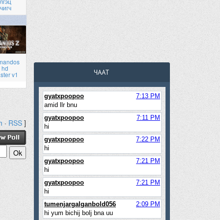
лгэц
чигч
mandos
 hd
ЧААТ
ster v1
h
·
RSS
]