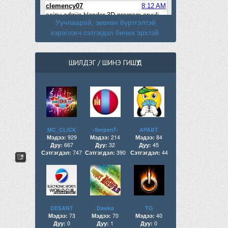
Уучлаарай, зөвхөн бүртгэлтэй
хэрэглэгч сэтгэгдэл бичих эрхтэй.
ШИЛДЭГ / ШИНЭ ГИШҮҮД
MC_CLICK
-SerpenT-
APABT
Мэдээ:
929
Мэдээ:
214
Мэдээ:
84
Дуу:
667
Дуу:
32
Дуу:
45
Сэтгэгдэл:
747
Сэтгэгдэл:
390
Сэтгэгдэл:
44
DESANT
Dawka
TG
Мэдээ:
73
Мэдээ:
70
Мэдээ:
40
Дуу:
0
Дуу:
1
Дуу:
0