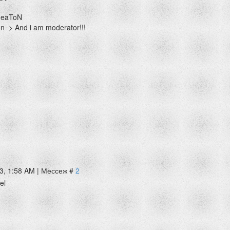
HeaToN
=> And i am moderator!!!
3, 1:58 AM | Мессеж #
2
el