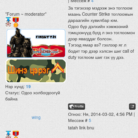
| Мессеж #
4
За тэгэхээр мэдээж энэ тоглоом
*Forum ~ moderator*
маань Counter Strike тоглоомын
дараагийн хувилбар юм.
Одоо бүр дэлхийн хэмжээний
тэмцээнүүд бүгд л энэ тоглоомон
дээр явагддаг болсон.
Тэгээд ямар вэ? гэхлээр яг л
бодит тэр дээр хэлсэн шиг call of
duty тоглоом шиг гэх үү дээ.
Нэр хүнд:
19
Статус:
Одоо холбогдоогүй
байна
Огноо: Ня, 2014-03-02, 4:56 PM |
wing
Мессеж #
5
tatah link bnu