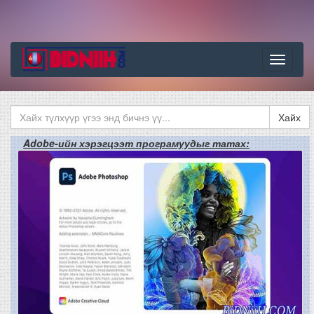
Цэс
Хайх
Adobe-ийн хэрэгцээт програмуудыг татах: