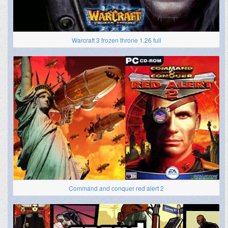
Warcraft 3 frozen throne 1.26 full
Command and conquer red alert 2