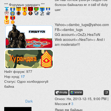
*** Форумын удирдагч ***
болсон байналээ яг л call of duty
шиг
Yahoo=>dambo_tugs@yahoo.com
FB=>dambo_tugs
GG account=>OoZz.HeaToN
Web account=>NeaTon=> And i
am moderator!!!
Нийт форум:
977
Нэр хүнд:
17
Статус:
Одоо холбогдоогүй
байна
Огноо: Ня, 2013-12-15, 9:00 PM |
Dark
Мессеж #
3
Ямар ям байдын