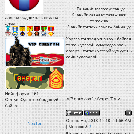
1.Та энийг тоглож үзсэн үү
2. энийг хаанаас татаж яаж
Задрах бодлийн.. зангилаа
тоглох вэ
админ'
3.энийг тоглохыг хүсэж байна уу
Хэрвээ тоглоод үзцэн хүн байвал
тоглож үзээгүй хүмүүсдээ зааж
өгөөрэй тоглож үзээгүй хүмүүс нь
сайн судлаарай
Нийт форум:
161
♫[Bidniih.com]♫SerpenT♫ ✔
Статус:
Одоо холбогдоогүй
байна
Огноо: Ня, 2013-11-10, 11:56 AM
NeaTon
| Мессеж #
2
Би лав тоглож үзээгүй гэхдээ гоё