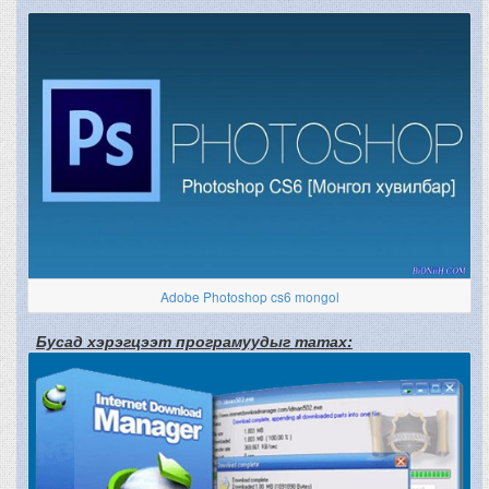
Adobe Photoshop cs6 mongol
Бусад хэрэгцээт програмуудыг татах: