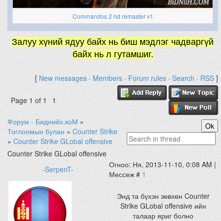
Commandos 2 hd remaster v1
Залуу хүний ядуу байх нь биш мэдлэг чадваргүй
байх нь л гутамшиг.
[
New messages
·
Members
·
Forum rules
·
Search
·
RSS
]
Page
1
of
1
1
Форум - Биднийх.коМ
»
Тоглоомын булан
»
Counter Strike
»
Counter Strike GLobal offensive
Counter Strike GLobal offensive
Огноо: Ня, 2013-11-10, 0:08 AM |
-SerpenT-
Мессеж #
1
Энд та бүхэн зөвхөн Counter
Strike GLobal offensive ийн
талаар яриг болно