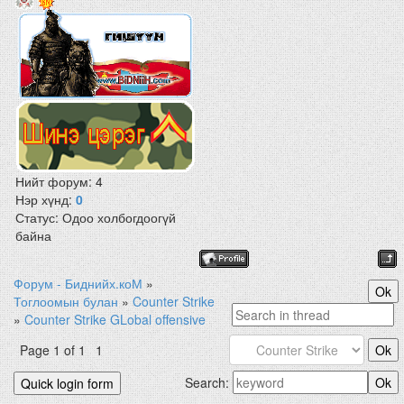
Нийт форум:
4
Нэр хүнд:
0
Статус:
Одоо холбогдоогүй
байна
Форум - Биднийх.коМ
»
Тоглоомын булан
»
Counter Strike
»
Counter Strike GLobal offensive
Page
1
of
1
1
Search: