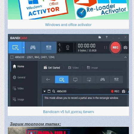
Windows and office activator
Bandicam v5 full дэлгэц бичигч
Зарим тоглоом татах: