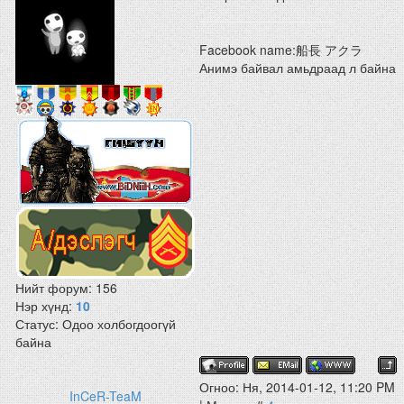
Facebook name:船長 アクラ
Анимэ байвал амьдраад л байна
Нийт форум:
156
Нэр хүнд:
10
Статус:
Одоо холбогдоогүй
байна
Огноо: Ня, 2014-01-12, 11:20 PM
InCeR-TeaM