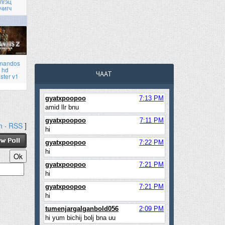
лгэц
чигч
mandos
 hd
ЧААТ
ster v1
h
·
RSS
]