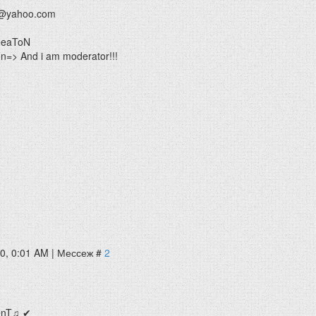
@yahoo.com
HeaToN
=> And i am moderator!!!
10, 0:01 AM | Мессеж #
2
enT♫ ✔