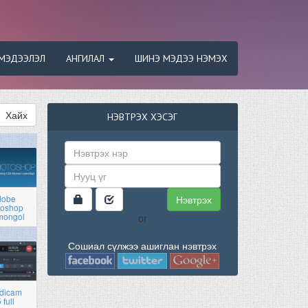
МЭДЭЭЛЭЛ
АНГИЛАЛ
ШИНЭ МЭДЭЭ НЭМЭХ
Хайх
НЭВТРЭХ ХЭСЭГ
Нэвтрэх
dobe
toshop
mongol
or
Сошиал сүлжээ ашиглан нэвтрэх
dicam
 full