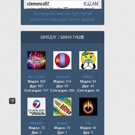
Уучлаарай, зөвхөн бүртгэлтэй
хэрэглэгч сэтгэгдэл бичих эрхтэй.
ШИЛДЭГ / ШИНЭ ГИШҮҮД
MC_CLICK
-SerpenT-
APABT
Мэдээ:
929
Мэдээ:
214
Мэдээ:
84
Дуу:
667
Дуу:
32
Дуу:
45
Сэтгэгдэл:
747
Сэтгэгдэл:
390
Сэтгэгдэл:
44
DESANT
Dawka
TG
Мэдээ:
73
Мэдээ:
70
Мэдээ:
40
Дуу:
0
Дуу:
1
Дуу:
0