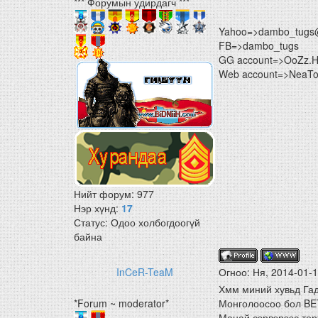
*** Форумын удирдагч ***
Yahoo=>dambo_tugs
FB=>dambo_tugs
GG account=>OoZz.
Web account=>NeaTon
Нийт форум:
977
Нэр хүнд:
17
Статус:
Одоо холбогдоогүй
байна
InCeR-TeaM
Огноо: Ня, 2014-01-
Хмм миний хувьд Гад
*Forum ~ moderator*
Монголоосоо бол BE
Манай сэрвэрээс төр