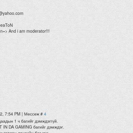
@yahoo.com
HeaToN
=> And i am moderator!!!
12, 7:54 PM | Мессеж #
4
аадын 1 ч багийг дэмждэггүй.
T IN DA GAMING багийг дэмждэг.
ж гарсан лангийн баг юм.