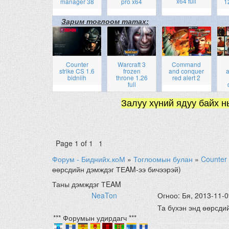
x64 full
manager 38
pro x64
1
Зарим тоглоом татах:
Counter
Warcraft 3
Command
strike CS 1.6
frozen
and conquer
a
bidniih
throne 1.26
red alert 2
full
Залуу хүний ядуу байх н
Page
1
of
1
1
Форум - Биднийх.коМ
»
Тоглоомын булан
»
Counter 
өөрсдийн дэмждэг ТЕAM-ээ бичээрэй)
Таны дэмждэг ТEAM
NeaTon
Огноо: Бя, 2013-11-0
Та бүхэн энд өөрсдий
*** Форумын удирдагч ***