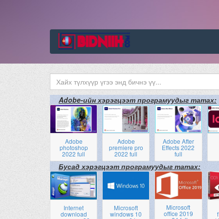
Adobe-ийн хэрэгцээт програмуудыг татах:
Adobe
Adobe
Adobe After
photoshop
premiere pro
Effects 2022
2022 full
2022 full
full
Бусад хэрэгцээт програмуудыг татах:
Microsoft
Internet
Microsoft
office 2019
download
windows 10