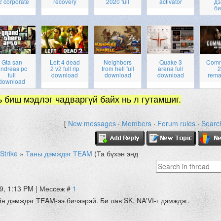
2 corporate
recovery
2020 full
activator
дэ
би
Gta san
Left 4 dead
Neighbors
Quake 3
Com
ndreas pc
2 v2 full rip
from hell full
arena full
2
full
download
download
download
rema
download
ь биш мэдлэг чадваргүй байх нь л гутамшиг.
[
New messages
·
Members
·
Forum rules
·
Searc
Strike
»
Таны дэмждэг ТEAM
(Та бүхэн энд
9, 1:13 PM | Мессеж #
1
н дэмждэг ТЕAM-ээ бичээрэй. Би лав SK, NA'VI-г дэмждэг.