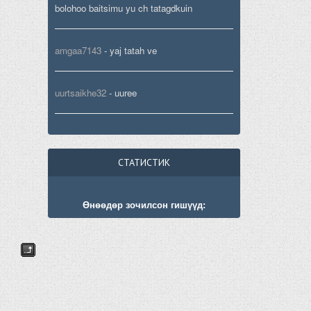
bolohoo baitsimu yu ch tatagdkuin
amgaa7143
-
yaj tatah ve
uurtsaikhe32
-
uuree
СТАТИСТИК
Өнөөдөр зочилсон гишүүд: