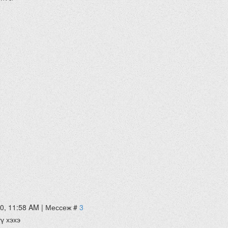
10, 11:58 AM | Мессеж #
3
ү хэхэ