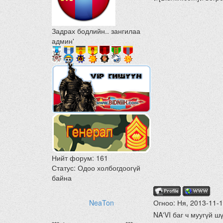
Задрах бодлийн.. зангилаа
админ'
Нийт форум:
161
Статус:
Одоо холбогдоогүй
байна
NeaTon
Огноо: Ня, 2013-11-
NA'VI баг ч муугүй шү