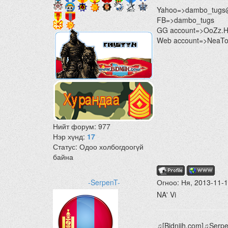
Yahoo=>dambo_tugs
FB=>dambo_tugs
GG account=>OoZz.
Web account=>NeaTon
Нийт форум:
977
Нэр хүнд:
17
Статус:
Одоо холбогдоогүй
байна
-SerpenT-
Огноо: Ня, 2013-11-
NA' Vi
♫[Bidniih.com]♫Serp