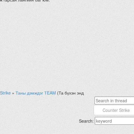
Strike
»
Таны дэмждэг ТEAM
(Та бүхэн энд
Search: