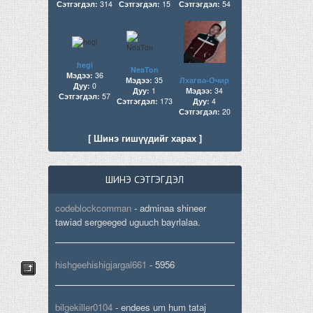
Сэтгэгдэл:
314
Сэтгэгдэл:
15
Сэтгэгдэл:
54
hegi
NeaTon
Мэдээ:
36
Мэдээ:
35
Лхагва-Очир
Дуу:
0
Дуу:
1
Мэдээ:
34
Сэтгэгдэл:
57
Сэтгэгдэл:
173
Дуу:
4
Сэтгэгдэл:
20
[ Шинэ гишүүдийг харах ]
ШИНЭ СЭТГЭГДЭЛ
codeblockcomman
-
adminaa shineer
tawiad sergeeged uguuch bayrlalaa.
hishgeehishigjargal661
-
5956
bilgekiller0104
-
endees um hum tataj