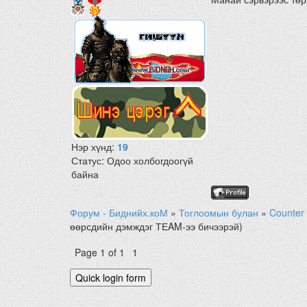
Нэр хүнд:
19
Статус:
Одоо холбогдоогүй
байна
Форум - Биднийх.коМ
»
Тоглоомын булан
»
Counter 
өөрсдийн дэмждэг ТЕAM-ээ бичээрэй)
Page
1
of
1
1