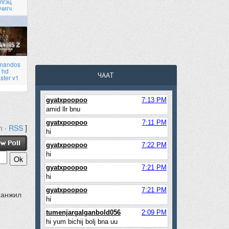
лгэц
чигч
mandos
 hd
ЧААТ
ster v1
h
·
RSS
]
манжил