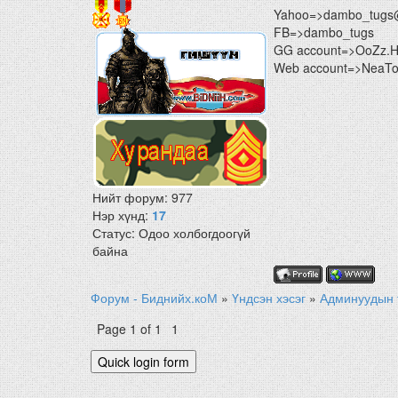
Yahoo=>dambo_tugs
FB=>dambo_tugs
GG account=>OoZz.
Web account=>NeaTon
Нийт форум:
977
Нэр хүнд:
17
Статус:
Одоо холбогдоогүй
байна
Форум - Биднийх.коМ
»
Үндсэн хэсэг
»
Админуудын 
Page
1
of
1
1