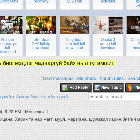
2 corporate
recovery
2020 full
activator
дэ
би
Gta san
Left 4 dead
Neighbors
Quake 3
Com
ndreas pc
2 v2 full rip
from hell full
arena full
2
full
download
download
download
rema
download
ь биш мэдлэг чадваргүй байх нь л гутамшиг.
[
New messages
·
Members
·
Forum rules
·
Searc
тухай
»
Админ NeaTon-ийн тухай
4, 6:22 PM | Мессеж #
1
лцана. Харин та нар магт, муул, марзгана, шүүмжил харин битгий 