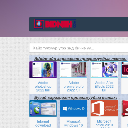
Adobe-ийн хэрэгцээт програмуудыг татах:
Adobe
Adobe
Adobe After
photoshop
premiere pro
Effects 2022
2022 full
2022 full
full
Бусад хэрэгцээт програмуудыг татах:
Microsoft
Internet
Microsoft
office 2019
download
windows 10