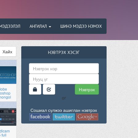
МЭДЭЭЛЭЛ
АНГИЛАЛ
ШИНЭ МЭДЭЭ НЭМЭХ
Хайх
НЭВТРЭХ ХЭСЭГ
Нэвтрэх
dobe
toshop
mongol
or
Сошиал сүлжээ ашиглан нэвтрэх
dicam
 full