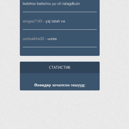
bolohoo baitsimu yu ch tatagdkuin
amgaa7143
-
yaj tatah ve
uurtsaikhe32
-
uuree
СТАТИСТИК
Өнөөдөр зочилсон гишүүд: