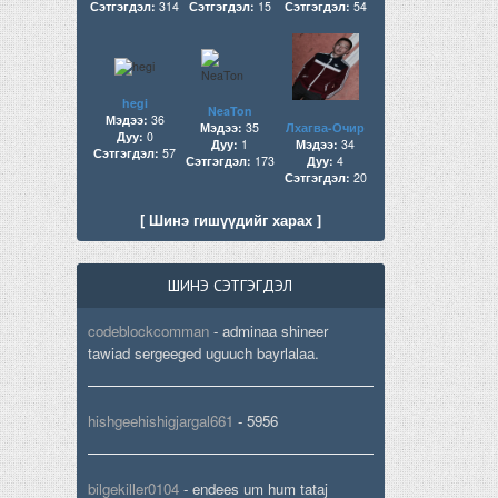
Сэтгэгдэл:
314
Сэтгэгдэл:
15
Сэтгэгдэл:
54
hegi
NeaTon
Мэдээ:
36
Мэдээ:
35
Лхагва-Очир
Дуу:
0
Дуу:
1
Мэдээ:
34
Сэтгэгдэл:
57
Сэтгэгдэл:
173
Дуу:
4
Сэтгэгдэл:
20
[ Шинэ гишүүдийг харах ]
ШИНЭ СЭТГЭГДЭЛ
codeblockcomman
-
adminaa shineer
tawiad sergeeged uguuch bayrlalaa.
hishgeehishigjargal661
-
5956
bilgekiller0104
-
endees um hum tataj