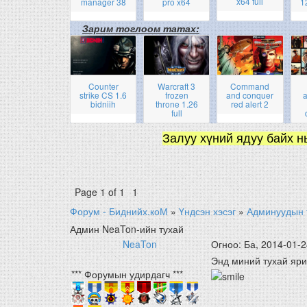
x64 full
manager 38
pro x64
1
Зарим тоглоом татах:
Counter
Warcraft 3
Command
strike CS 1.6
frozen
and conquer
a
bidniih
throne 1.26
red alert 2
full
Залуу хүний ядуу байх н
Page
1
of
1
1
Форум - Биднийх.коМ
»
Үндсэн хэсэг
»
Админуудын 
Админ NeaTon-ийн тухай
NeaTon
Огноо: Ба, 2014-01-2
Энд миний тухай яри
*** Форумын удирдагч ***