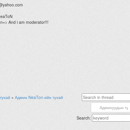
@yahoo.com
HeaToN
=> And i am moderator!!!
тухай
»
Админ NeaTon-ийн тухай
Search: