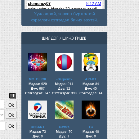
Уучлаарай, зөвхөн бүртгэлтэй
хэрэглэгч сэтгэгдэл бичих эрхтэй.
ШИЛДЭГ / ШИНЭ ГИШҮҮД
MC_CLICK
-SerpenT-
APABT
Мэдээ:
929
Мэдээ:
214
Мэдээ:
84
Дуу:
667
Дуу:
32
Дуу:
45
Сэтгэгдэл:
747
Сэтгэгдэл:
390
Сэтгэгдэл:
44
DESANT
Dawka
TG
Мэдээ:
73
Мэдээ:
70
Мэдээ:
40
Дуу:
0
Дуу:
1
Дуу:
0