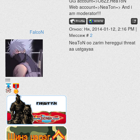
GG account=>OoZz.HeaToN
Web account=>NeaTon=> And i
am moderator!!!
Огноо: Ня, 2014-01-12, 2:16 PM |
FalcoN
Мессеж #
2
NeaToN oo zarim hereggui threat
aa ustgayaa
!!!!