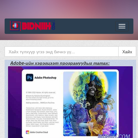
Цэс
Хайх
Adobe-ийн хэрэгцээт програмуудыг татах: