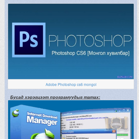
Adobe Photoshop cs6 mongol
Бусад хэрэгцээт програмуудыг татах: