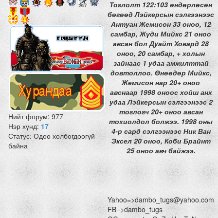
Тоглолт 122:103 өндөрлөсөн
бөгөөд Лэйкерсын сэлгээнээс
Антуан Жемисон 33 оноо, 12
самбар, Жүди Мийкс 21 оноо
авсан бол Дуайт Ховард 28
оноо, 20 самбар, + холын
зайнаас 1 удаа амжилттай
довтоллоо. Өнөөдөр Мийкс,
Жемисон нар 20+ оноо
авснаар 1998 оноос хойш анх
удаа Лэйкерсын сэлгээнээс 2
тоглогч 20+ оноо авсан
Нийт форум:
977
тохиолдол болжээ. 1998 оны
Нэр хүнд:
17
4-р сард сэлгээнээс Ник Ван
Статус:
Одоо холбогдоогүй
Эксел 20 оноо, Коби Брайнт
байна
25 оноо авч байжээ.
Yahoo=>dambo_tugs@yahoo.com
FB=>dambo_tugs