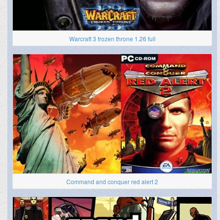
Warcraft 3 frozen throne 1.26 full
Command and conquer red alert 2