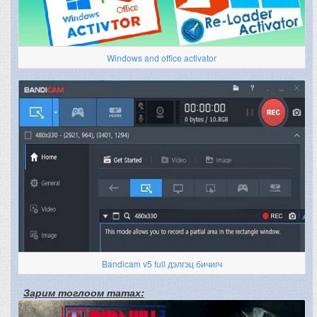
Windows and office activator
Bandicam v5 full дэлгэц бичигч
Зарим тоглоом татах: