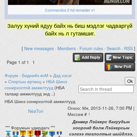
Commandos 2 hd remaster v1
Залуу хүний ядуу байх нь биш мэдлэг чадваргүй
байх нь л гутамшиг.
[
New messages
·
Members
·
Forum rules
·
Search
·
RSS
]
Page
1
of
1
1
Форум - Биднийх.коМ
»
Дэд хэсэг
»
Спортын ертөнц
»
НБА Шинэ
сонирхолтой амжилтууд
(НБА
талаар амжилтууд энд ..)
НБА Шинэ сонирхолтой амжилтууд
Огноо: Мя, 2013-11-26, 7:00 PM |
NeaTon
Мессеж #
1
Денвер Лэйкерс багуудын
*** Форумын удирдагч ***
хооронд болж Лэйкерсын
сэлгээ тоглолтыг шийдлээ.