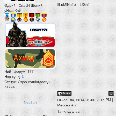
IlLuMiNaTe---L!GhT
Өдрийн СпавН Шөнийн
уНтааХаЙ
Нийт форум:
177
Нэр хүнд:
3
Статус:
Одоо холбогдоогүй
байна
Огноо: Да, 2014-01-06, 8:15 PM |
NeaTon
Мессеж #
2
Танилцуулаач