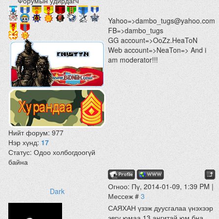
*** Форумын удирдагч ***
Yahoo=>dambo_tugs@yahoo.com
FB=>dambo_tugs
GG account=>OoZz.HeaToN
Web account=>NeaTon=> And i
am moderator!!!
Нийт форум:
977
Нэр хүнд:
17
Статус:
Одоо холбогдоогүй
байна
Огноо: Пү, 2014-01-09, 1:39 PM |
Dark
Мессеж #
3
САЯХАН үзэж дуусгалаа үнэхээр
эвгү юмаа 13 ангитай юм бна