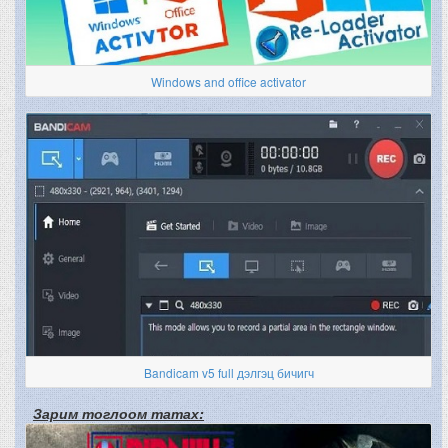
Windows and office activator
Bandicam v5 full дэлгэц бичигч
Зарим тоглоом татах: