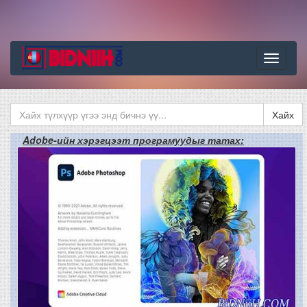
Цэс
Хайх
Adobe-ийн хэрэгцээт програмуудыг татах: