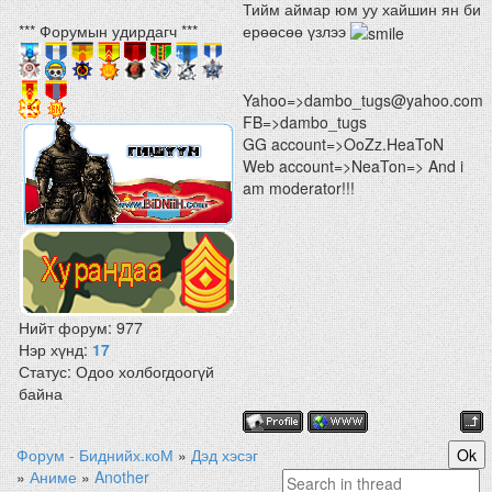
Тийм аймар юм уу хайшин ян би
*** Форумын удирдагч ***
ерөөсөө үзлээ
Yahoo=>dambo_tugs@yahoo.com
FB=>dambo_tugs
GG account=>OoZz.HeaToN
Web account=>NeaTon=> And i
am moderator!!!
Нийт форум:
977
Нэр хүнд:
17
Статус:
Одоо холбогдоогүй
байна
Форум - Биднийх.коМ
»
Дэд хэсэг
»
Аниме
»
Another