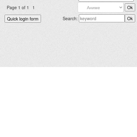
Page
1
of
1
1
Search:
БИДНИЙХ.КОМ © 2012-2026
Hosted by
uCoz
|
Санал хүсэлт
Зохиогчийн эрх хуулиар хамгаалагдсан. Сайтад тавигдсан