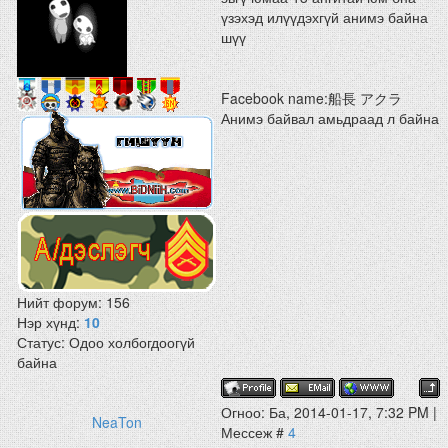
үзэхэд илүүдэхгүй анимэ байна
шүү
Facebook name:船長 アクラ
Анимэ байвал амьдраад л байна
Нийт форум:
156
Нэр хүнд:
10
Статус:
Одоо холбогдоогүй
байна
Огноо: Ба, 2014-01-17, 7:32 PM |
NeaTon
Мессеж #
4