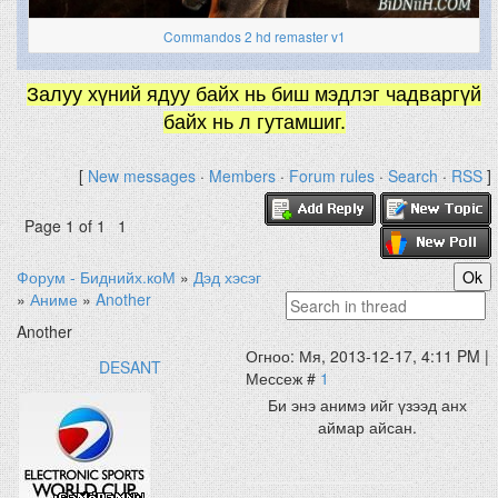
Commandos 2 hd remaster v1
Залуу хүний ядуу байх нь биш мэдлэг чадваргүй
байх нь л гутамшиг.
[
New messages
·
Members
·
Forum rules
·
Search
·
RSS
]
Page
1
of
1
1
Форум - Биднийх.коМ
»
Дэд хэсэг
»
Аниме
»
Another
Another
Огноо: Мя, 2013-12-17, 4:11 PM |
DESANT
Мессеж #
1
Би энэ анимэ ийг үзээд анх
аймар айсан.