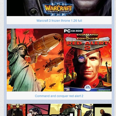
Warcraft 3 frozen throne 1.26 full
Command and conquer red alert 2