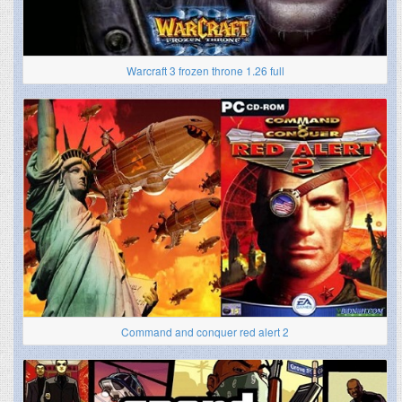
Warcraft 3 frozen throne 1.26 full
Command and conquer red alert 2