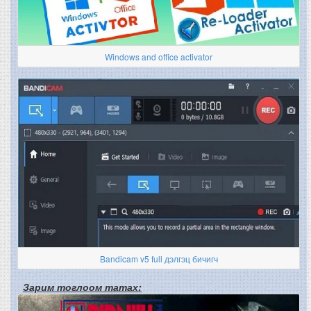
Windows and office activator
Bandicam v5 full дэлгэц бичигч
Зарим тоглоом татах: