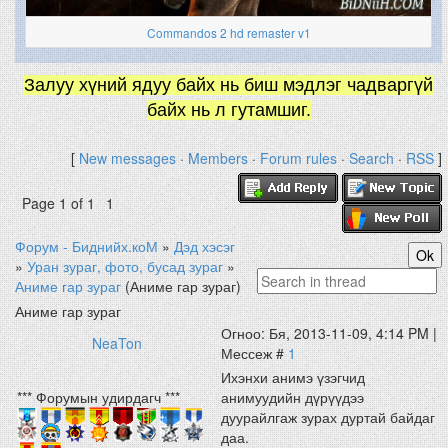
Commandos 2 hd remaster v1
Залуу хүний ядуу байх нь биш мэдлэг чадваргүй
байх нь л гутамшиг.
[
New messages
·
Members
·
Forum rules
·
Search
·
RSS
]
Page
1
of
1
1
Форум - Биднийх.коМ
»
Дэд хэсэг
»
Уран зураг, фото, бусад зураг
»
Аниме гар зураг
(Аниме гар зураг)
Аниме гар зураг
Огноо: Бя, 2013-11-09, 4:14 PM |
NeaTon
Мессеж #
1
Ихэнхи анимэ үзэгчид
*** Форумын удирдагч ***
анимуудийн дүрүүдээ
дуурайлгаж зурах дуртай байдаг
даа.