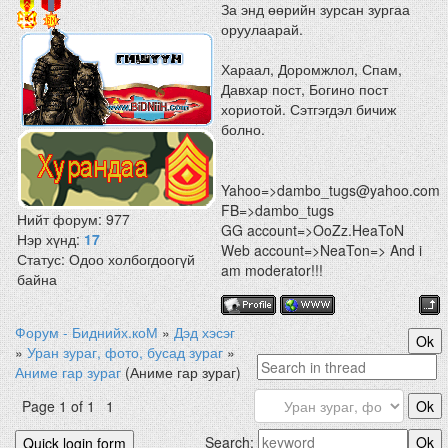
За энд өөрийн зурсан зургаа
оруулаарай.
Хараал, Доромжлол, Спам,
Давхар пост, Богино пост
хориотой. Сэтгэгдэл бичиж
болно.
Yahoo=>dambo_tugs@yahoo.com
FB=>dambo_tugs
Нийт форум:
977
GG account=>OoZz.HeaToN
Нэр хүнд:
17
Web account=>NeaTon=> And i
Статус:
Одоо холбогдоогүй
am moderator!!!
байна
Форум - Биднийх.коМ
»
Дэд хэсэг
»
Уран зураг, фото, бусад зураг
»
Аниме гар зураг
(Аниме гар зураг)
Page
1
of
1
1
Search: