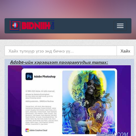
Цэс
Хайх
Adobe-ийн хэрэгцээт програмуудыг татах: