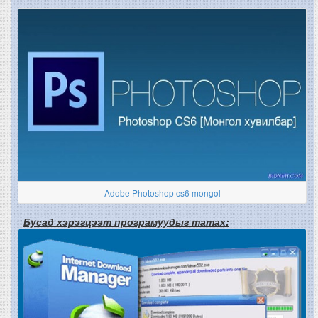
Adobe Photoshop cs6 mongol
Бусад хэрэгцээт програмуудыг татах: