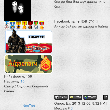
бна аа бна бна шүү цаана чинь
бна
Facebook name:船長 アクラ
Анимэ байвал амьдраад л байна
Нийт форум:
156
Нэр хүнд:
10
Статус:
Одоо холбогдоогүй
байна
Огноо: Ба, 2013-12-06, 8:32 PM |
NeaTon
Мессеж #
3