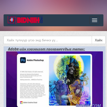
Цэс
Хайх
Adobe-ийн хэрэгцээт програмуудыг татах: