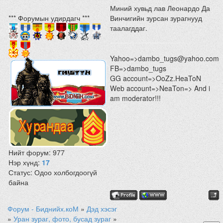
Миний хувьд лав Леонардо Да
*** Форумын удирдагч ***
Винчигийн зурсан зурагнууд
таалагддаг.
Yahoo=>dambo_tugs@yahoo.com
FB=>dambo_tugs
GG account=>OoZz.HeaToN
Web account=>NeaTon=> And i
am moderator!!!
Нийт форум:
977
Нэр хүнд:
17
Статус:
Одоо холбогдоогүй
байна
Форум - Биднийх.коМ
»
Дэд хэсэг
»
Уран зураг, фото, бусад зураг
»