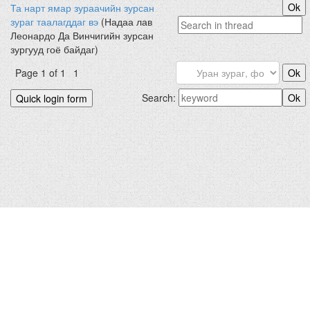
Та нарт ямар зураачийн зурсан
зураг таалагддаг вэ
(Надаа лав
Леонардо Да Винчигийн зурсан
зургууд гоё байдаг)
Page
1
of
1
1
Search: