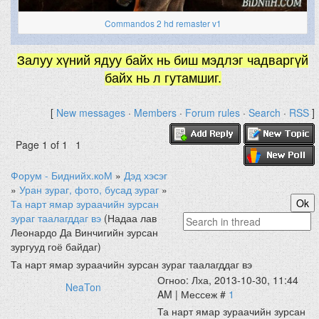
Commandos 2 hd remaster v1
Залуу хүний ядуу байх нь биш мэдлэг чадваргүй
байх нь л гутамшиг.
[
New messages
·
Members
·
Forum rules
·
Search
·
RSS
]
Page
1
of
1
1
Форум - Биднийх.коМ
»
Дэд хэсэг
»
Уран зураг, фото, бусад зураг
»
Та нарт ямар зураачийн зурсан
зураг таалагддаг вэ
(Надаа лав
Леонардо Да Винчигийн зурсан
зургууд гоё байдаг)
Та нарт ямар зураачийн зурсан зураг таалагддаг вэ
Огноо: Лха, 2013-10-30, 11:44
NeaTon
AM | Мессеж #
1
Та нарт ямар зураачийн зурсан