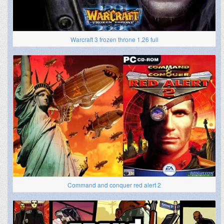
Warcraft 3 frozen throne 1.26 full
Command and conquer red alert 2