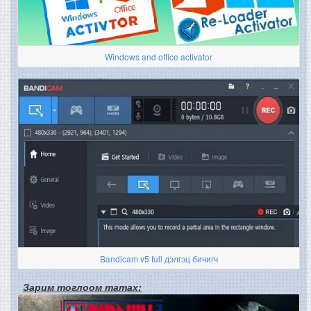
Windows and office activator
Bandicam v5 full дэлгэц бичигч
Зарим тоглоом татах: