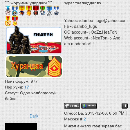
*** Форумын удирдагч ***
зураг таалагддаг вэ
Yahoo=>dambo_tugs@yahoo.com
FB=>dambo_tugs
GG account=>OoZz.HeaToN
Web account=>NeaTon=> And i
am moderator!!!
Нийт форум:
977
Нэр хүнд:
17
Статус:
Одоо холбогдоогүй
байна
Огноо: Ба, 2013-12-06, 6:59 PM |
Dark
Мессеж #
2
Микэл анжэло гээд зураач бас