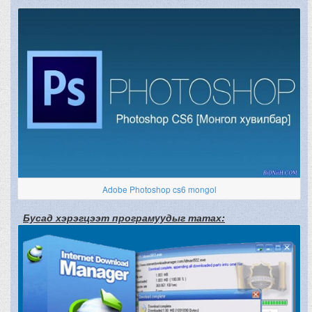
Adobe Photoshop cs6 mongol
Бусад хэрэгцээт програмуудыг татах: