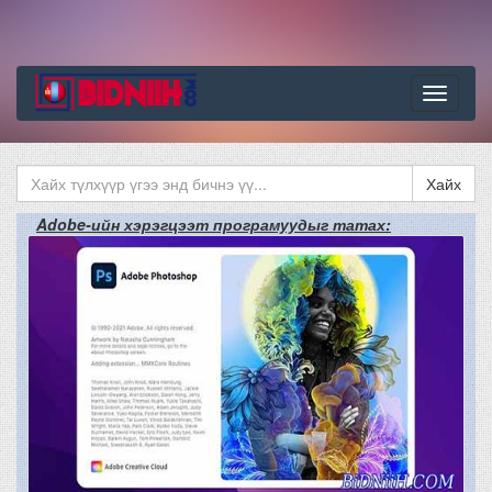
Цэс
Хайх
Adobe-ийн хэрэгцээт програмуудыг татах: