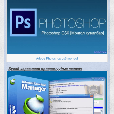
Adobe Photoshop cs6 mongol
Бусад хэрэгцээт програмуудыг татах: