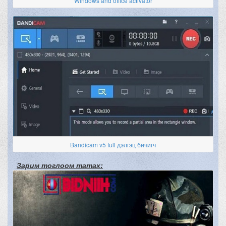
Windows and office activator
Bandicam v5 full дэлгэц бичигч
Зарим тоглоом татах: