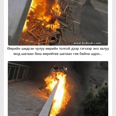
Өөрийн шидсэн чулуу өөрийн толгой дээр гэгчээр энэ залуу
мод шатаах биш өөрийгөө шатаах гэж байна шдээ...