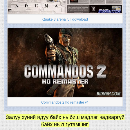
Quake 3 arena full download
Commandos 2 hd remaster v1
Залуу хүний ядуу байх нь биш мэдлэг чадваргүй
байх нь л гутамшиг.