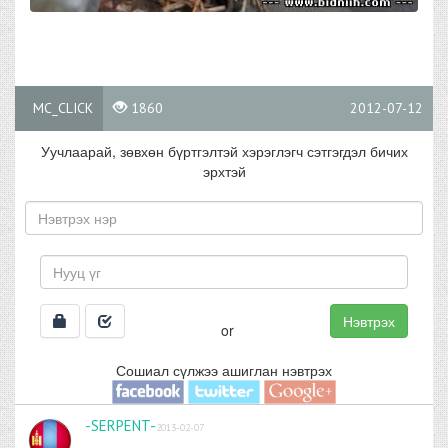
MC_CLICK
1860
2012-07-12
Уучлаарай, зөвхөн бүртгэлтэй хэрэглэгч сэтгэгдэл бичих
эрхтэй
Нэвтрэх
or
Сошиал сүлжээ ашиглан нэвтрэх
-SERPENT-
2013-02-07