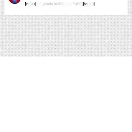
[video]
http://youtu.be/S9uLm-nAdYQ
[/video]
БИДНИЙХ.КОМ © 2012-2026
Hosted by
uCoz
|
Санал хүсэлт
Зохиогчийн эрх хуулиар хамгаалагдсан. Сайтад тавигдсан
мэдээлэл, материалыг ашигласан тохиолдолд сайтын нэрийг