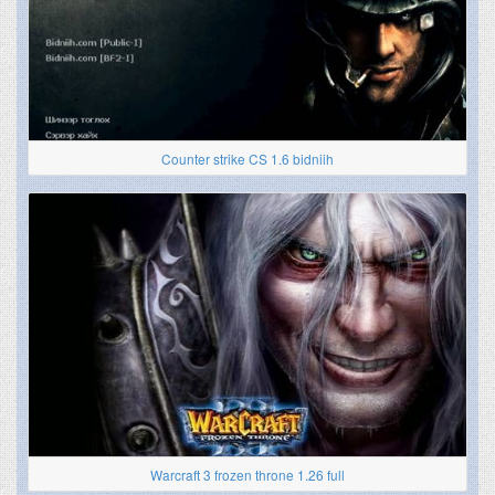
Counter strike CS 1.6 bidniih
Warcraft 3 frozen throne 1.26 full