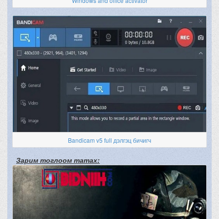
Windows and office activator
Bandicam v5 full дэлгэц бичигч
Зарим тоглоом татах: