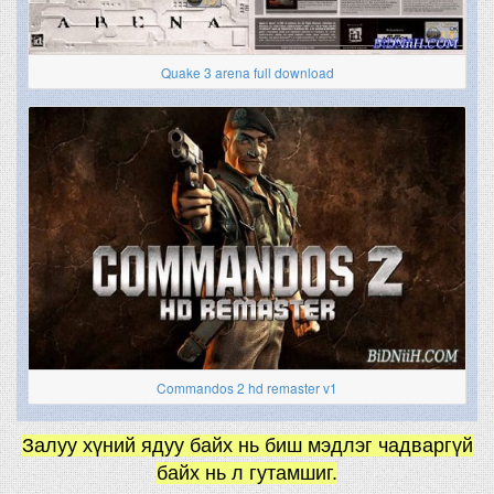
Quake 3 arena full download
Commandos 2 hd remaster v1
Залуу хүний ядуу байх нь биш мэдлэг чадваргүй
байх нь л гутамшиг.