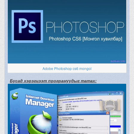
Adobe Photoshop cs6 mongol
Бусад хэрэгцээт програмуудыг татах: