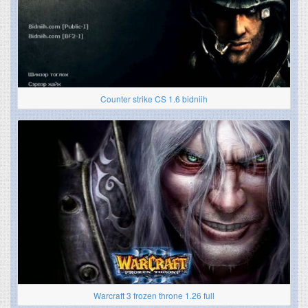
Counter strike CS 1.6 bidniih
Warcraft 3 frozen throne 1.26 full