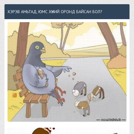
ХЭРЭВ АМЬТАД, ЮМС ХҮНИЙ ОРОНД БАЙСАН БОЛ?