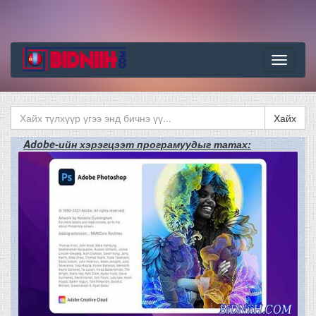
Цэс
Хайх
Adobe-ийн хэрэгцээт програмуудыг татах: