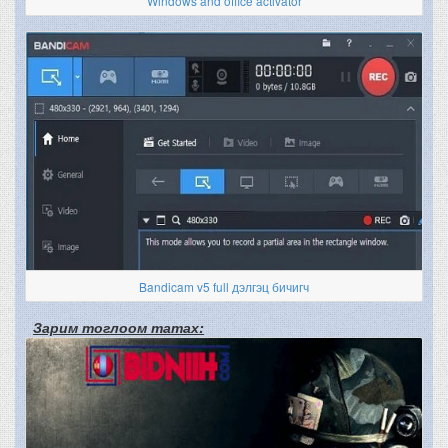
Windows and office activator
Bandicam v5 full дэлгэц бичигч
Зарим тоглоом татах: