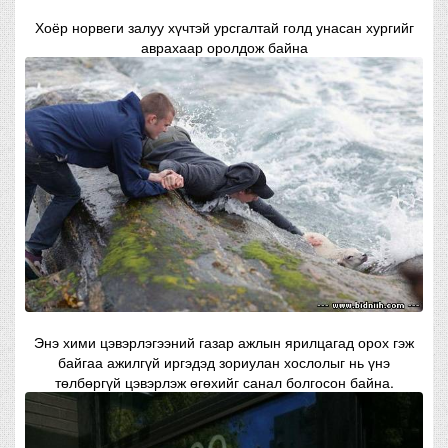
Хоёр норвеги залуу хүчтэй урсгалтай голд унасан хургийг
аврахаар оролдож байна
Энэ хими цэвэрлэгээний газар ажлын ярилцагад орох гэж
байгаа ажилгүй иргэдэд зориулан хослолыг нь үнэ
төлбөргүй цэвэрлэж өгөхийг санал болгосон байна.