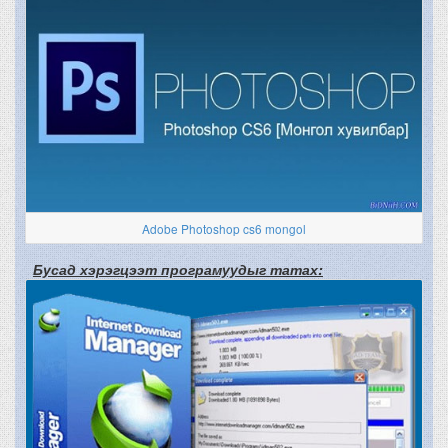
Adobe Photoshop cs6 mongol
Бусад хэрэгцээт програмуудыг татах: