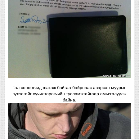
Гал сөнөөгчид шатаж байгаа байрнаас аварсан муурын
зулзагийг хүчилтөрөгчийн тусламжтайгаар амьсгалуулж
байна.