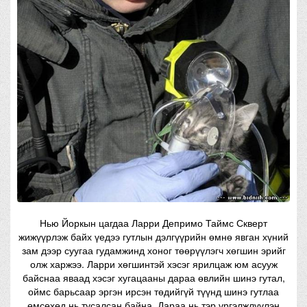
Нью Йоркын цагдаа Ларри Депримо Таймс Скверт
жижүүрлэж байх үедээ гутлын дэлгүүрийн өмнө явган хүний
зам дээр суугаа гудамжинд хоног төөрүүлэгч хөгшин эрийг
олж харжээ. Ларри хөгшинтэй хэсэг ярилцаж юм асууж
байснаа яваад хэсэг хугацааны дараа өвлийн шинэ гутал,
оймс барьсаар эргэн ирсэн төдийгүй түүнд шинэ гутлаа
өмсөхөд нь тусалсан байна. Дараа нь тэр үргэлжлүүлэн