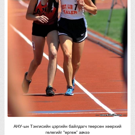
АНУ-ын Тэнгисийн цэргийн байлдагч төөрсөн хөөрхий
гөлөгийг "өргөж” авчээ