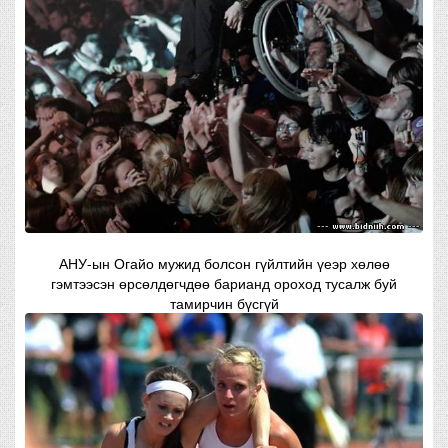
АНУ-ын Огайо мужид болсон гүйлтийн үеэр хөлөө
гэмтээсэн өрсөлдөгчдөө барианд ороход тусалж буй
тамирчин бүсгүй