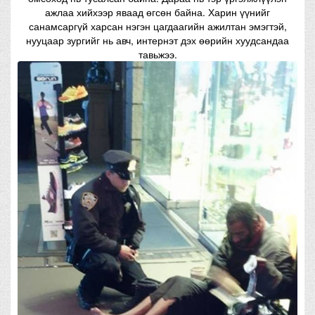
ажлаа хийхээр яваад өгсөн байна. Харин үүнийг
санамсаргүй харсан нэгэн цагдаагийн ажилтан эмэгтэй,
нууцаар зургийг нь авч, интернэт дэх өөрийн хуудсандаа
тавьжээ.