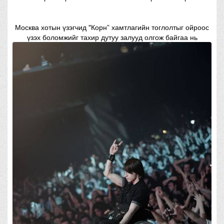
Москва хотын үзэгчид "Корн” хамтлагийн тоглолтыг ойроос
үзэх боломжийг тахир дутуу залууд олгож байгаа нь