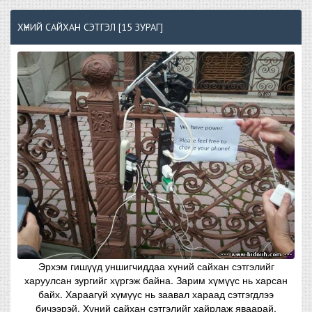
ХҮНИЙ САЙХАН СЭТГЭЛ [15 ЗУРАГ]
Эрхэм гишүүд уншигчиддаа хүний сайхан сэтгэлийг
харуулсан зургийг хүргэж байна. Зарим хүмүүс нь харсан
байх. Хараагүй хүмүүс нь заавал хараад сэтгэгдлээ
бичээрэй. Хүний сайхан сэтгэлийг хайрлаж яваарай.