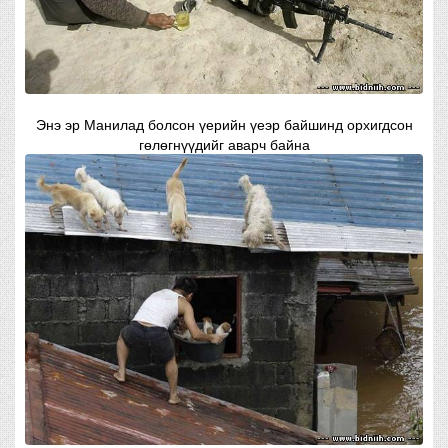
Энэ эр Манилад болсон үерийн үеэр байшинд орхигдсон
гөлөгнүүдийг аварч байна