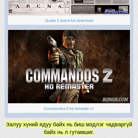
Quake 3 arena full download
Commandos 2 hd remaster v1
Залуу хүний ядуу байх нь биш мэдлэг чадваргүй
байх нь л гутамшиг.