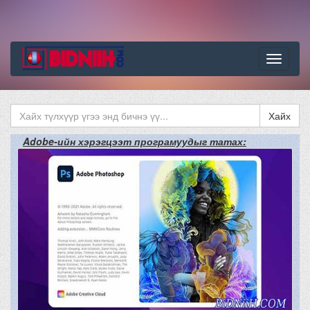
Цэс
Хайх
Adobe-ийн хэрэгцээт програмуудыг татах: