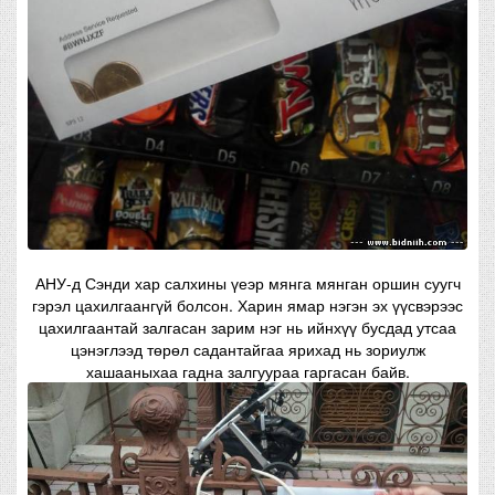
АНУ-д Сэнди хар салхины үеэр мянга мянган оршин суугч
гэрэл цахилгаангүй болсон. Харин ямар нэгэн эх үүсвэрээс
цахилгаантай залгасан зарим нэг нь ийнхүү бусдад утсаа
цэнэглээд төрөл садантайгаа ярихад нь зориулж
хашааныхаа гадна залгуураа гаргасан байв.