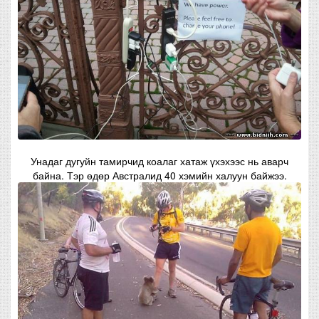
Унадаг дугуйн тамирчид коалаг хатаж үхэхээс нь аварч
байна. Тэр өдөр Австралид 40 хэмийн халуун байжээ.