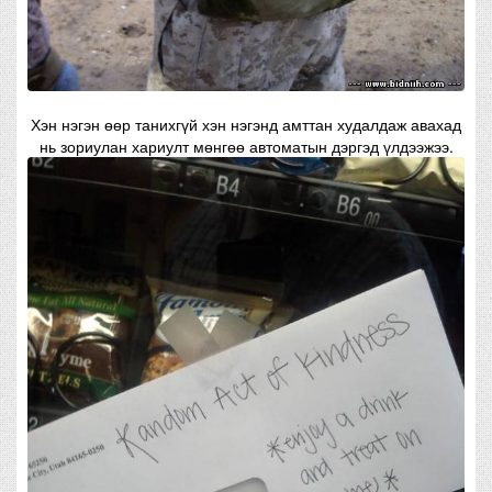
Хэн нэгэн өөр танихгүй хэн нэгэнд амттан худалдаж авахад
нь зориулан хариулт мөнгөө автоматын дэргэд үлдээжээ.