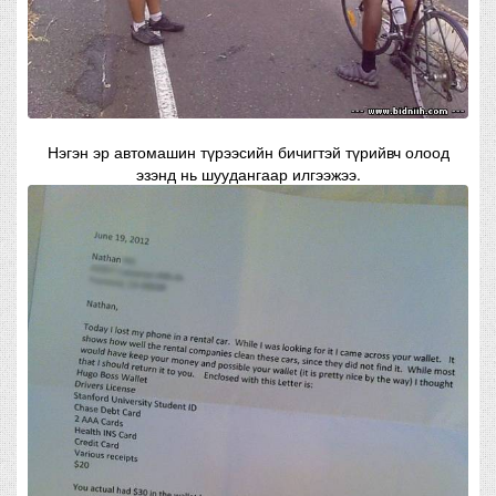
Нэгэн эр автомашин түрээсийн бичигтэй түрийвч олоод
эзэнд нь шуудангаар илгээжээ.