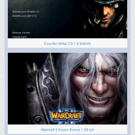
Counter strike CS 1.6 bidniih
Warcraft 3 frozen throne 1.26 full