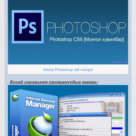
Adobe Photoshop cs6 mongol
Бусад хэрэгцээт програмуудыг татах: