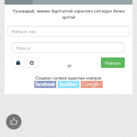
Уучлаарай, зөвхөн бүртгэлтэй хэрэглэгч сэтгэгдэл бичих
эрхтэй
Нэвтрэх
or
Сошиал сүлжээ ашиглан нэвтрэх