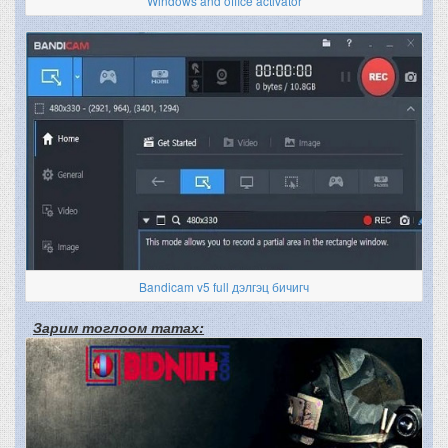
Windows and office activator
Bandicam v5 full дэлгэц бичигч
Зарим тоглоом татах: