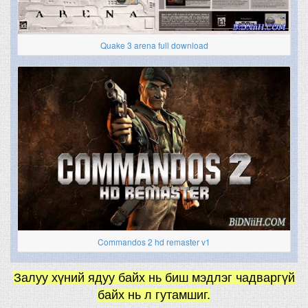
Quake 3 arena full download
Commandos 2 hd remaster v1
Залуу хүний ядуу байх нь биш мэдлэг чадваргүй
байх нь л гутамшиг.