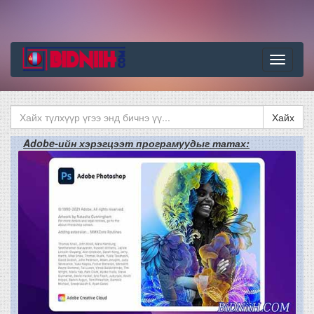
Цэс
Хайх
Adobe-ийн хэрэгцээт програмуудыг татах: