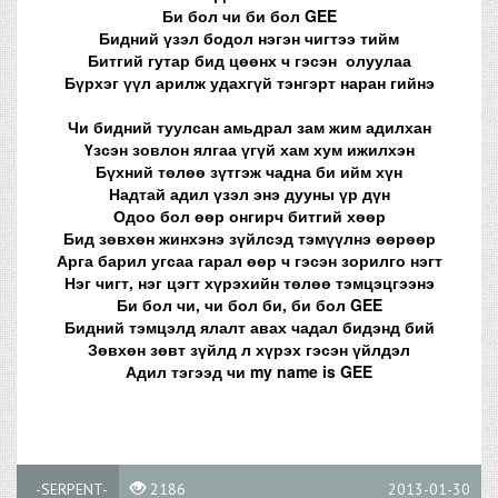
Би бол чи би бол GEE
Бидний үзэл бодол нэгэн чигтээ тийм
Битгий гутар бид цөөнх ч гэсэн олуулаа
Бүрхэг үүл арилж удахгүй тэнгэрт наран гийнэ
Чи бидний туулсан амьдрал зам жим адилхан
Үзсэн зовлон ялгаа үгүй хам хум ижилхэн
Бүхний төлөө зүтгэж чадна би ийм хүн
Надтай адил үзэл энэ дууны үр дүн
Одоо бол өөр онгирч битгий хөөр
Бид зөвхөн жинхэнэ зүйлсэд тэмүүлнэ өөрөөр
Арга барил угсаа гарал өөр ч гэсэн зорилго нэгт
Нэг чигт, нэг цэгт хүрэхийн төлөө тэмцэцгээнэ
Би бол чи, чи бол би, би бол GEE
Бидний тэмцэлд ялалт авах чадал бидэнд бий
Зөвхөн зөвт зүйлд л хүрэх гэсэн үйлдэл
Адил тэгээд чи my name is GEE
-SERPENT-
2186
2013-01-30