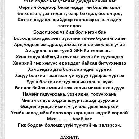
Үзэл бодол нэг үгэлдэг дуундаа санаа нэг
Өөрийн бодлоор байж чаддаг чи бид ав адил
Өс хонзон, үзэн ядалт, баяр бахдал, бололцоо,
Сэтгэл хөдлөл, шийдвэр гаргах арга нь ч адил
тогтолцоо
Бодолцоод үз бид бол нэгэн бие
Босоод хамтдаа зөвт зүйлийн төлөө бүхнийг хийе
Ард үлдсэн амьдралд алхаа гишгээ ижилхэн учир
Амьдралынхаа тухай GEE би хэлэх нь…
Хүнд хэцүү байхгүйн гачланг үзсэн би түүхэндээ
Хөөрхий гэж хүмүүс өрөвддөг байсан битүүхэндээ
Хэн хэндээ дэм болсоор өдий хүрлээ
Хэцүү бэрхийг шантралгүй нуруун дээрээ үүрлээ
Үдэш болгон согтуу аавын гарын шүүс
Болдог байсан миний ээж харин миний ахан дүүс
Намайг гадуурхана, үзэн ядна, тохуурхана
Миний элдэв алдааг шүүрч аваад цуурхана
Өмсдөг хувцас имиж үгүй элэгдсэн ноорхой
Үеийн нөхөд ийм болохоор харьцана надтай хорхой
Мэт……….. Арай хэт
Гэж бодовч боломж үгүй түүнтэй нь эвлэрсэн.
ДАХИЛТ: